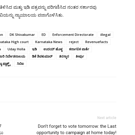
ತಿಳಿಸಿದ ಮತ್ತು ಇಡಿ ಪತ್ರವನ್ನು ಪರಿಗಣಿಸಿದ ನಂತರ ಸರ್ಕಾರವು
ನವಿಯನ್ನು ನ್ಯಾಯಾಲಯ ವಜಾಗೊಳಿಸಿತು.
on
DK Shivakumar
ED
Enforcement Directorate
illegal
nataka High court
Karnataka News
reject
Revenuefacts
a
Uday Holla
ಇಡಿ
ಉದಯ್ ಹೊಳ್ಳ
ಕರ್ನಾಟಕ ವಾರ್ತೆ
ಜಾರಿ ನಿರ್ದೇಶನಾಲಯ
ಡಿಕೆ ಶಿವಕುಮಾರ್
ತಿರಸ್ಕಾರ
ತೀರ್ಪು
ೂ ಫ್ಯಾಕ್ಟ್ಸ್
ಸಿಬಿಐ
Next article
7
Don’t forget to vote tomorrow: the Last
ಲು
opportunity to campaign at home today!