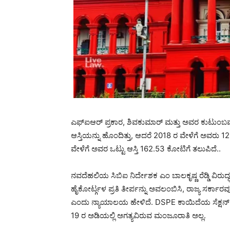
ಎಫ್ಐಆರ್ ಪ್ರಕಾರ, ಶಿವಕುಮಾರ್ ಮತ್ತು ಅವರ ಕುಟುಂಬವು ಏ
ಆಸ್ತಿಯನ್ನು ಹೊಂದಿತ್ತು, ಆದರೆ 2018 ರ ವೇಳೆಗೆ ಅವರು 12
ವೇಳೆಗೆ ಅವರ ಒಟ್ಟು ಆಸ್ತಿ 162.53 ಕೋಟಿಗೆ ತಲುಪಿದೆ..
ನವದೆಹಲಿಯ ಸಿಬಿಐ ನಿರ್ದೇಶಕ ಎಂ ಬಾಲಕೃಷ್ಣ ರೆಡ್ಡಿ ವಿರುದ್
ಹೈಕೋರ್ಟ್ಗಳ ಪ್ರತಿ ತೀರ್ಪನ್ನು ಅವಲಂಬಿಸಿ, ರಾಜ್ಯ ಸರ್ಕ
ಎಂದು ನ್ಯಾಯಾಲಯ ಹೇಳಿದೆ. DSPE ಕಾಯಿದೆಯ ಸೆಕ್ಷನ್ 6 
19 ರ ಅಡಿಯಲ್ಲಿ ಅಗತ್ಯವಿರುವ ಮಂಜೂರಾತಿ ಅಲ್ಲ.