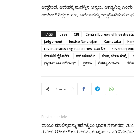
ಆದ್ದರಿಂದ, ಆದೇಶಕ್ಕೆ ಮನಸ್ಸಿನ ಅನ್ವಯ ಅಗತ್ಯವಿಲ್ಲ ಎಂದು 
ಅಂಗೀಕರಿಸಿದ್ದರೂ ಸಹ, ಆದೇಶವನ್ನು ರದ್ದುಗೊಳಿಸುವ ಮ
TAGS
case
CBI
Central bureau of Investigati
judgement
Justice Natarajan
Karnataka
kar
revenuefacts original stories. ಕರ್ನಾಟಕ
revenuepedi
ಕರ್ನಾಟಕ ಹೈಕೋರ್ಟ್‌
ಕಾನೂನುಬಾಹಿರ
ಕೇಂದ್ರ ತನಿಖಾ ಸಂಸ್ಥೆ
ನ್ಯಾಯಮೂರ್ತಿ ನಟರಾಜನ್
ಪ್ರಕರಣ
ರೆವೆನ್ಯೂ ಪೀಡಿಯಾ.
ರೆವೆನ್ಯ
Share
Previous article
ವಾಯು ಮಾಲಿನ್ಯವನ್ನು ತಡೆಗಟ್ಟಲು ಭಾರತ ಸರ್ಕಾರವು 202
ರ ವೇಳೆಗೆ ಡೀಸೆಲ್ ಕಾರುಗಳನ್ನು ಸಂಪೂರ್ಣವಾಗಿ ನಿಷೇಧಿಸ