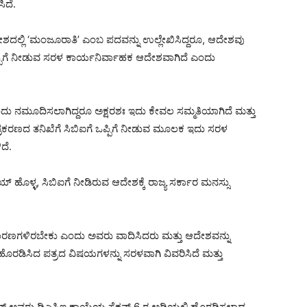
ಿದೆ.
ದಲ್ಲಿ ‘ಮಂಜೂರಾತಿ’ ಎಂಬ ಪದವನ್ನು ಉಲ್ಲೇಖಿಸಿದ್ದರೂ, ಆದೇಶವು
ಒಪ್ಪಿಗೆ ನೀಡುವ ಸರಳ ಕಾರ್ಯನಿರ್ವಾಹಕ ಆದೇಶವಾಗಿದೆ ಎಂದು
 ನಮೂದಿಸಲಾಗಿದ್ದರೂ ಅಕ್ಷರಶಃ ಇದು ಕೇವಲ ಸಮ್ಮತಿಯಾಗಿದೆ ಮತ್ತು
ಪ್ರಕರಣದ ತನಿಖೆಗೆ ಸಿಬಿಐಗೆ ಒಪ್ಪಿಗೆ ನೀಡುವ ಮೂಲಕ ಇದು ಸರಳ
ದೆ.
್ಳ, ಸಿಬಿಐಗೆ ನೀಡಿರುವ ಆದೇಶಕ್ಕೆ ರಾಜ್ಯ ಸರ್ಕಾರ ಮನಸ್ಸು
 ಕಾರಣಗಳಿರಬೇಕು ಎಂದು ಅವರು ವಾದಿಸಿದರು ಮತ್ತು ಆದೇಶವನ್ನು
ೊರಡಿಸಿದ ಪತ್ರದ ವಿಷಯಗಳನ್ನು ಸರಳವಾಗಿ ವಿವರಿಸಿದೆ ಮತ್ತು
ೂಟರ್ ಅವರು ಡಿಎಸ್ಪಿಇ ಕಾಯ್ದೆಯ ಸೆಕ್ಷನ್ 6 ರ ಅಡಿಯಲ್ಲಿ ಹೊರಡಿಸಲಾದ