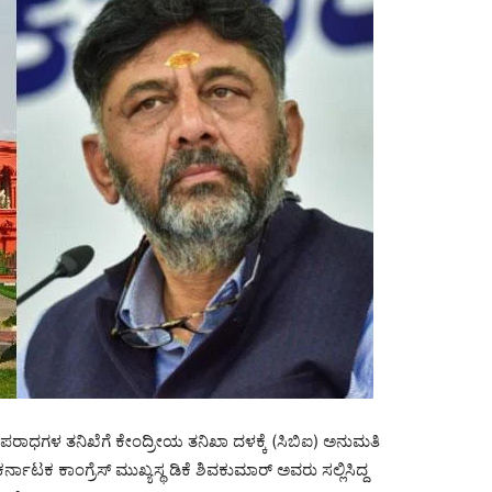
ಅಪರಾಧಗಳ ತನಿಖೆಗೆ ಕೇಂದ್ರೀಯ ತನಿಖಾ ದಳಕ್ಕೆ (ಸಿಬಿಐ) ಅನುಮತಿ
ಕರ್ನಾಟಕ ಕಾಂಗ್ರೆಸ್ ಮುಖ್ಯಸ್ಥ ಡಿಕೆ ಶಿವಕುಮಾರ್ ಅವರು ಸಲ್ಲಿಸಿದ್ದ