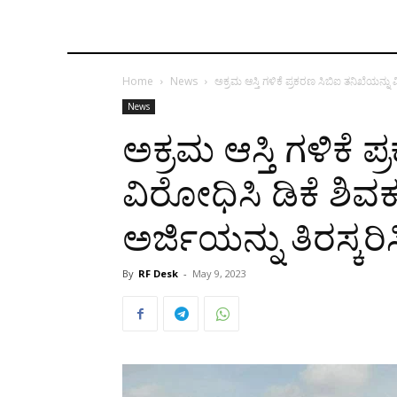
Home
News
ಅಕ್ರಮ ಆಸ್ತಿ ಗಳಿಕೆ ಪ್ರಕರಣ ಸಿಬಿಐ ತನಿಖೆಯನ್ನು ವ
News
ಅಕ್ರಮ ಆಸ್ತಿ ಗಳಿಕೆ 
ವಿರೋಧಿಸಿ ಡಿಕೆ ಶಿವಕು
ಅರ್ಜಿಯನ್ನು ತಿರಸ್ಕರ
By
RF Desk
-
May 9, 2023