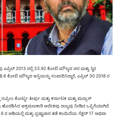
ಪ್ರಿಲ್ 2013 ರಲ್ಲಿ 33.92 ಕೋಟಿ ಮೌಲ್ಯದ ಚರ ಮತ್ತು ಸ್ಥಿರ
8.6 ಕೋಟಿ ಮೌಲ್ಯದ ಆಸ್ತಿಯನ್ನು ಸಂಪಾದಿಸಿದ್ದಾರೆ, ಏಪ್ರಿಲ್ 30 2018 ರ
ಧ ಸುಪ್ರೀಂ ಕೋರ್ಟ್ನ ತೀರ್ಪು ಮತ್ತು ಕರ್ನಾಟಕ ಮತ್ತು ಮದ್ರಾಸ್
ಾರವು ಹೊರಡಿಸಿದ ಆಕ್ರಮಣಕಾರಿ ಆದೇಶವು ರಾಜ್ಯವು ನೀಡಿದ ಒಪ್ಪಿಗೆಯಾಗಿದೆ
ರ ಅಡಿಯಲ್ಲಿ ಮತ್ತು ಭ್ರಷ್ಟಾಚಾರ ತಡೆ ಕಾಯಿದೆಯ ಸೆಕ್ಷನ್ 17 ಅಥವಾ