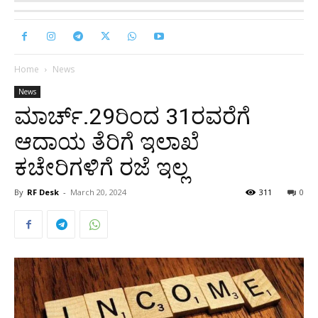
Home
News
News
ಮಾರ್ಚ್.29ರಿಂದ 31ರವರೆಗೆ
ಆದಾಯ ತೆರಿಗೆ ಇಲಾಖೆ
ಕಚೇರಿಗಳಿಗೆ ರಜೆ ಇಲ್ಲ
By
RF Desk
-
March 20, 2024
311
0