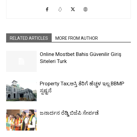
RELATED ARTICLES
MORE FROM AUTHOR
Online Mostbet Bahis Güvenilir Giriş
Siteleri Turk
Property Tax;ಆಸ್ತಿ ತೆರಿಗೆ ಹೆಚ್ಚಳ ಇಲ್ಲ BBMP
ಸ್ಪಷ್ಟನೆ
ಜನಾರ್ದನ ರೆಡ್ಡಿ ಬಿಜೆಪಿ ಸೇರ್ಪಡೆ