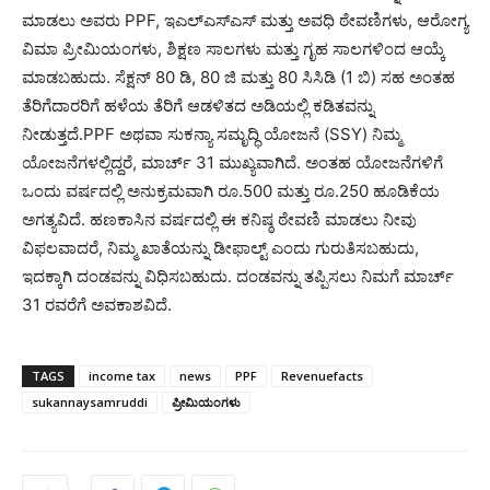
ಮಾಡಲು ಅವರು PPF, ಇಎಲ್ಎಸ್ಎಸ್ ಮತ್ತು ಅವಧಿ ಠೇವಣಿಗಳು, ಆರೋಗ್ಯ
ವಿಮಾ ಪ್ರೀಮಿಯಂಗಳು, ಶಿಕ್ಷಣ ಸಾಲಗಳು ಮತ್ತು ಗೃಹ ಸಾಲಗಳಿಂದ ಆಯ್ಕೆ
ಮಾಡಬಹುದು. ಸೆಕ್ಷನ್ 80 ಡಿ, 80 ಜಿ ಮತ್ತು 80 ಸಿಸಿಡಿ (1 ಬಿ) ಸಹ ಅಂತಹ
ತೆರಿಗೆದಾರರಿಗೆ ಹಳೆಯ ತೆರಿಗೆ ಆಡಳಿತದ ಅಡಿಯಲ್ಲಿ ಕಡಿತವನ್ನು
ನೀಡುತ್ತದೆ.PPF ಅಥವಾ ಸುಕನ್ಯಾ ಸಮೃದ್ಧಿ ಯೋಜನೆ (SSY) ನಿಮ್ಮ
ಯೋಜನೆಗಳಲ್ಲಿದ್ದರೆ, ಮಾರ್ಚ್ 31 ಮುಖ್ಯವಾಗಿದೆ. ಅಂತಹ ಯೋಜನೆಗಳಿಗೆ
ಒಂದು ವರ್ಷದಲ್ಲಿ ಅನುಕ್ರಮವಾಗಿ ರೂ.500 ಮತ್ತು ರೂ.250 ಹೂಡಿಕೆಯ
ಅಗತ್ಯವಿದೆ. ಹಣಕಾಸಿನ ವರ್ಷದಲ್ಲಿ ಈ ಕನಿಷ್ಠ ಠೇವಣಿ ಮಾಡಲು ನೀವು
ವಿಫಲವಾದರೆ, ನಿಮ್ಮ ಖಾತೆಯನ್ನು ಡೀಫಾಲ್ಟ್ ಎಂದು ಗುರುತಿಸಬಹುದು,
ಇದಕ್ಕಾಗಿ ದಂಡವನ್ನು ವಿಧಿಸಬಹುದು. ದಂಡವನ್ನು ತಪ್ಪಿಸಲು ನಿಮಗೆ ಮಾರ್ಚ್
31 ರವರೆಗೆ ಅವಕಾಶವಿದೆ.
TAGS
income tax
news
PPF
Revenuefacts
sukannaysamruddi
ಪ್ರೀಮಿಯಂಗಳು