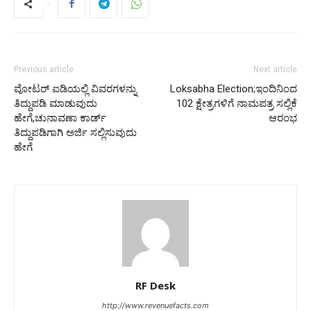
Previous article
Next article
ವೋಟರ್ ಐಡಿಯಲ್ಲಿ ವಿವರಗಳನ್ನು
Loksabha Election;ಇಂದಿನಿಂದ
ತಿದ್ದುಪಡಿ ಮಾಡುವುದು
102 ಕ್ಷೇತ್ರಗಳಿಗೆ ನಾಮಪತ್ರ ಸಲ್ಲಿಕೆ
ಹೇಗೆ,ಚುನಾವಣಾ ಕಾರ್ಡ್
ಆರಂಭ
ತಿದ್ದುಪಡಿಗಾಗಿ ಅರ್ಜಿ ಸಲ್ಲಿಸುವುದು
ಹೇಗೆ
RF Desk
http://www.revenuefacts.com