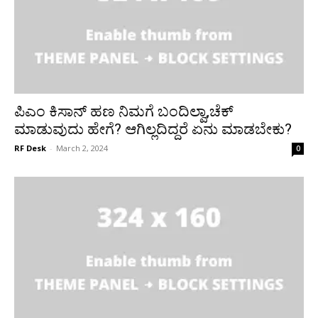
ಪಿಎಂ ಕಿಸಾನ್​ ಹಣ ನಿಮಗೆ ಬಂದಿಲ್ವಾ,ಚೆಕ್‌
ಮಾಡುವುದು ಹೇಗೆ? ಆಗಿಲ್ಲದಿದ್ದರೆ ಏನು ಮಾಡಬೇಕು?
RF Desk
-
March 2, 2024
0