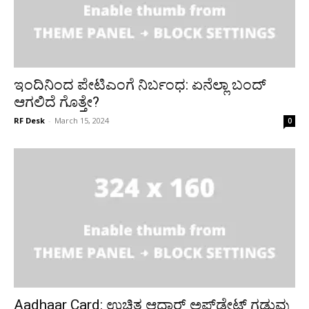
ಇಂದಿನಿಂದ ಪೇಟಿಎಂಗೆ ನಿರ್ಬಂಧ: ಏನೆಲ್ಲಾ ಬಂದ್‌
ಆಗಲಿದೆ ಗೊತ್ತೇ?
RF Desk
-
March 15, 2024
0
Aadhaar Card: ಉಚಿತ ಆಧಾರ್ ಅಪ್‌ಡೇಟ್ ಗಡುವು