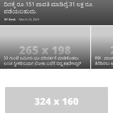
ದಿನಕ್ಕೆ ರೂ.151 ಪಾವತಿ ಮಾಡಿದ್ರೆ 31 ಲಕ್ಷ ರೂ.
ಪಡೆಯಬಹುದು.
RF Desk
-
March 25, 2024
33 ಗುಂಟೆ ಜಮೀನು ಭೂ ಪರಿವರ್ತನೆ ಮಾಡಿಕೊಡಲು
RBI : ಮಾರ್
ಲಂಚ ಸ್ವೀಕರಿಸುವಾಗ ಲೋಕಾ ಬಲೆಗೆ ಬಿದ್ದ ತಹಶೀಲ್ದಾರ್
ತೆರೆದಿರಲು