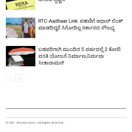
RTC-Aadhaar Link: ಪಹಣಿಗೆ ಆಧಾರ್ ಲಿಂಕ್
ಮಾಡದಿದ್ದರೆ ಸಿಗೋದಿಲ್ಲ ಸರ್ಕಾರದ ಸೌಲಭ್ಯ
ಬಡವರಿಗಾಗಿ ಮುಂದಿನ 5 ವರ್ಷದಲ್ಲಿ 2 ಕೋಟಿ
ವಸತಿ ಯೋಜನೆ ನಿರ್ಮಾಣ;ನಿರ್ಮಲಾ
ಸೀತಾರಾಮನ್
© 2022 - Revenue Facts. All Rights Reserved.