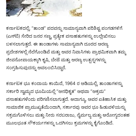
ಕರ್ನಾಟಕದಲ್ಲಿ, “ತಾಂಡ” ಪದವನ್ನು ಸಾಮಾನ್ಯವಾಗಿ ಪರಿಶಿಷ್ಟ ಪಂಗಡಗಳಿಗೆ
(ಎಸ್‌ಟಿ) ಸೇರಿದ ಜನರ ಸಣ್ಣ, ಪ್ರತ್ಯೇಕ ವಸಾಹತುಗಳನ್ನು ಉಲ್ಲೇಖಿಸಲು
ಬಳಸಲಾಗುತ್ತದೆ. ಈ ತಾಂಡಾಗಳು ಸಾಮಾನ್ಯವಾಗಿ ದೂರದ ಅರಣ್ಯ
ಪ್ರದೇಶಗಳಲ್ಲಿ ನೆಲೆಗೊಂಡಿವೆ ಮತ್ತು ಅವರ ನಿವಾಸಿಗಳು ಪ್ರಾಥಮಿಕವಾಗಿ ತಮ್ಮ
ಜೀವನೋಪಾಯಕ್ಕಾಗಿ ಕೃಷಿ, ಬೇಟೆ ಮತ್ತು ಅರಣ್ಯ ಉತ್ಪನ್ನಗಳನ್ನು
ಸಂಗ್ರಹಿಸುವುದನ್ನು ಅವಲಂಬಿಸಿದ್ದಾರೆ.
ಕರ್ನಾಟಕ ಭೂ ಕಂದಾಯ ಕಾಯಿದೆ, 1964 ರ ಅಡಿಯಲ್ಲಿ, ತಾಂಡಾಗಳನ್ನು
ಸರ್ಕಾರಿ ಸ್ವಾಮ್ಯದ ಭೂಮಿಯಲ್ಲಿ “ಅನಧಿಕೃತ” ಅಥವಾ “ಅಕ್ರಮ”
ವಸಾಹತುಗಳೆಂದು ಪರಿಗಣಿಸಲಾಗುತ್ತದೆ. ಆದಾಗ್ಯೂ, ಅವರ ಐತಿಹಾಸಿಕ ಮತ್ತು
ಸಾಮಾಜಿಕ ಪ್ರಾಮುಖ್ಯತೆಯಿಂದಾಗಿ, ಸರ್ಕಾರವು ಅವರ ಭೂ ಹಿಡುವಳಿಯನ್ನು
ಸಕ್ರಮಗೊಳಿಸಲು ಮತ್ತು ನೀರು ಸರಬರಾಜು, ನೈರ್ಮಲ್ಯ ಮತ್ತು ಆರೋಗ್ಯದಂತಹ
ಮೂಲಭೂತ ಸೌಕರ್ಯಗಳನ್ನು ಒದಗಿಸಲು ಕ್ರಮಗಳನ್ನು ಕೈಗೊಂಡಿದೆ.