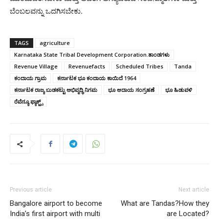
ಬೆಂಬಲವನ್ನು ಒದಗಿಸಬೇಕು.
TAGS
agriculture
Karnataka State Tribal Development Corporation.ತಾಂಡಗಳು
Revenue Village
Revenuefacts
Scheduled Tribes
Tanda
ಕಂದಾಯ ಗ್ರಾಮ
ಕರ್ನಾಟಕ ಭೂ ಕಂದಾಯ ಕಾಯಿದೆ 1964
ಕರ್ನಾಟಕ ರಾಜ್ಯ ಬುಡಕಟ್ಟು ಅಭಿವೃದ್ಧಿ ನಿಗಮ
ಭೂ ಆದಾಯ ಸಂಗ್ರಹಣೆ
ಭೂ ಹಿಡುವಳಿ
ರೆವೆನ್ಯೂ ಫ್ಯಾಕ್ಟ್ಸ್
Previous article
Next article
Bangalore airport to become
What are Tandas?How they
India’s first airport with multi
are Located?