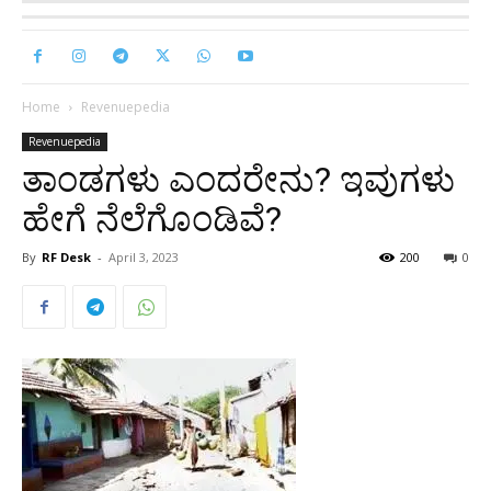
Home
Revenuepedia
Revenuepedia
ತಾಂಡಗಳು ಎಂದರೇನು? ಇವುಗಳು
ಹೇಗೆ ನೆಲೆಗೊಂಡಿವೆ?
By
RF Desk
-
April 3, 2023
200
0