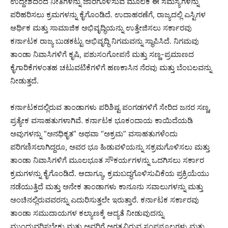
ಉದ್ದೇಶದಿಂದ ನೀತಿಗಳನ್ನು ಜಾರಿಗೊಳಿಸುವ ಮೂಲಕ ಈ ಸಮಸ್ಯೆಗಳನ್ನು
ಪರಿಹರಿಸಲು ಕ್ರಮಗಳನ್ನು ಕೈಗೊಂಡಿದೆ. ಉದಾಹರಣೆಗೆ, ರಾಜ್ಯದಲ್ಲಿ ಎಸ್ಟಿಗಳ
ಆರ್ಥಿಕ ಮತ್ತು ಸಾಮಾಜಿಕ ಅಭಿವೃದ್ಧಿಯನ್ನು ಉತ್ತೇಜಿಸಲು ಸರ್ಕಾರವು
ಕರ್ನಾಟಕ ರಾಜ್ಯ ಬುಡಕಟ್ಟು ಅಭಿವೃದ್ಧಿ ನಿಗಮವನ್ನು ಸ್ಥಾಪಿಸಿದೆ. ನಿಗಮವು
ತಾಂಡಾ ನಿವಾಸಿಗಳಿಗೆ ಕೃಷಿ, ಪಶುಸಂಗೋಪನೆ ಮತ್ತು ಸಣ್ಣ-ಪ್ರಮಾಣದ
ಕೈಗಾರಿಕೆಗಳಂತಹ ಚಟುವಟಿಕೆಗಳಿಗೆ ಹಣಕಾಸಿನ ನೆರವು ಮತ್ತು ಬೆಂಬಲವನ್ನು
ನೀಡುತ್ತದೆ.
ಕರ್ನಾಟಕದಲ್ಲಿರುವ ತಾಂಡಾಗಳು ಪರಿಶಿಷ್ಟ ಪಂಗಡಗಳಿಗೆ ಸೇರಿದ ಜನರ ಸಣ್ಣ,
ಪ್ರತ್ಯೇಕ ವಸಾಹತುಗಳಾಗಿವೆ. ಕರ್ನಾಟಕ ಭೂಕಂದಾಯ ಕಾಯಿದೆಯಡಿ
ಅವುಗಳನ್ನು “ಅನಧಿಕೃತ” ಅಥವಾ “ಅಕ್ರಮ” ವಸಾಹತುಗಳೆಂದು
ಪರಿಗಣಿಸಲಾಗಿದ್ದರೂ, ಅವರ ಭೂ ಹಿಡುವಳಿಯನ್ನು ಸಕ್ರಮಗೊಳಿಸಲು ಮತ್ತು
ತಾಂಡಾ ನಿವಾಸಿಗಳಿಗೆ ಮೂಲಭೂತ ಸೌಕರ್ಯಗಳನ್ನು ಒದಗಿಸಲು ಸರ್ಕಾರ
ಕ್ರಮಗಳನ್ನು ಕೈಗೊಂಡಿದೆ. ಆದಾಗ್ಯೂ, ಕ್ರಮಬದ್ಧಗೊಳಿಸುವಿಕೆಯ ಪ್ರಕ್ರಿಯೆಯು
ನಡೆಯುತ್ತಿದೆ ಮತ್ತು ಅನೇಕ ತಾಂಡಾಗಳು ಕಾನೂನು ಸವಾಲುಗಳನ್ನು ಮತ್ತು
ಅಂಚಿನಲ್ಲಿರುವವರನ್ನು ಎದುರಿಸುತ್ತಲೇ ಇರುತ್ತಾರೆ. ಕರ್ನಾಟಕ ಸರ್ಕಾರವು
ತಾಂಡಾ ಸಮುದಾಯಗಳ ಕಲ್ಯಾಣಕ್ಕೆ ಆದ್ಯತೆ ನೀಡುವುದನ್ನು
ಮುಂದುವರಿಸಬೇಕು ಮತ್ತು ಅವರಿಗೆ ಅಗತ್ಯವಿರುವ ಸಂಪನ್ಮೂಲಗಳು ಮತ್ತು