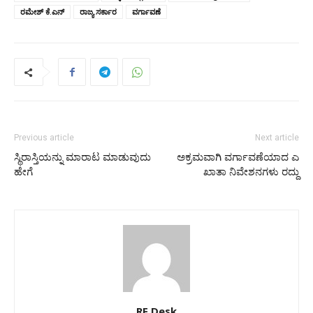
ರಮೇಶ್ ಕೆ.ಎನ್
ರಾಜ್ಯ ಸರ್ಕಾರ
ವರ್ಗಾವಣೆ
Previous article
Next article
ಸ್ಥಿರಾಸ್ತಿಯನ್ನು ಮಾರಾಟ ಮಾಡುವುದು
ಅಕ್ರಮವಾಗಿ ವರ್ಗಾವಣೆಯಾದ ಎ
ಹೇಗೆ
ಖಾತಾ ನಿವೇಶನಗಳು ರದ್ದು
RF Desk