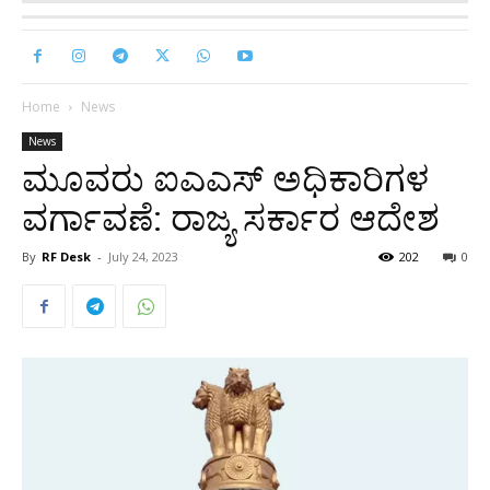
Home
News
News
ಮೂವರು ಐಎಎಸ್ ಅಧಿಕಾರಿಗಳ
ವರ್ಗಾವಣೆ: ರಾಜ್ಯ ಸರ್ಕಾರ ಆದೇಶ
By
RF Desk
-
July 24, 2023
202
0