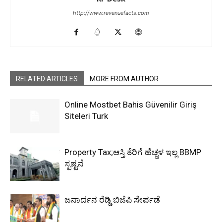
http://www.revenuefacts.com
RELATED ARTICLES
MORE FROM AUTHOR
Online Mostbet Bahis Güvenilir Giriş
Siteleri Turk
Property Tax;ಆಸ್ತಿ ತೆರಿಗೆ ಹೆಚ್ಚಳ ಇಲ್ಲ BBMP
ಸ್ಪಷ್ಟನೆ
ಜನಾರ್ದನ ರೆಡ್ಡಿ ಬಿಜೆಪಿ ಸೇರ್ಪಡೆ