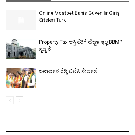
Online Mostbet Bahis Güvenilir Giriş
Siteleri Turk
Property Tax;ಆಸ್ತಿ ತೆರಿಗೆ ಹೆಚ್ಚಳ ಇಲ್ಲ BBMP
ಸ್ಪಷ್ಟನೆ
ಜನಾರ್ದನ ರೆಡ್ಡಿ ಬಿಜೆಪಿ ಸೇರ್ಪಡೆ