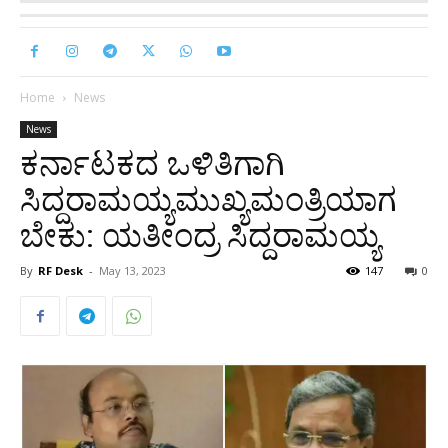
Home
News
News
ಕರ್ನಾಟಕದ ಒಳಿತಿಗಾಗಿ
ಸಿದ್ದರಾಮಯ್ಯಮುಖ್ಯಮಂತ್ರಿಯಾಗ
ಬೇಕು: ಯತೀಂದ್ರ ಸಿದ್ದರಾಮಯ್ಯ
By
RF Desk
-
May 13, 2023
147
0