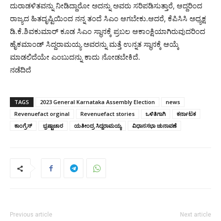
ದುರಾಡಳಿತವನ್ನು ನೀಡಿದ್ದಾರೋ ಅದನ್ನು ಅವರು ಸರಿಪಡಿಸುತ್ತಾರೆ, ಆದ್ದರಿಂದ
ರಾಜ್ಯದ ಹಿತದೃಷ್ಟಿಯಿಂದ ನನ್ನ ತಂದೆ ಸಿಎಂ ಆಗಬೇಕು.ಆದರೆ, ಕೆಪಿಸಿಸಿ ಅಧ್ಯಕ್ಷ
ಡಿ.ಕೆ.ಶಿವಕುಮಾರ್ ಕೂಡ ಸಿಎಂ ಸ್ಥಾನಕ್ಕೆ ಪ್ರಬಲ ಆಕಾಂಕ್ಷಿಯಾಗಿರುವುದರಿಂದ
ಹೈಕಮಾಂಡ್ ಸಿದ್ದರಾಮಯ್ಯ ಅವರನ್ನು ಮತ್ತೆ ಉನ್ನತ ಸ್ಥಾನಕ್ಕೆ ಆಯ್ಕೆ
ಮಾಡಲಿದೆಯೇ ಎಂಬುದನ್ನು ಕಾದು ನೋಡಬೇಕಿದೆ.
ನಡೆದಿದೆ
TAGS
2023 General Karnataka Assembly Election
news
Revenuefact orginal
Revenuefact stories
ಒಳಿತಿಗಾಗಿ
ಕರ್ನಾಟಕ
ಕಾಂಗ್ರೆಸ್
ಭ್ರಷ್ಟಾಚಾರ
ಯತೀಂದ್ರ ಸಿದ್ದರಾಮಯ್ಯ
ವಿಧಾನಸಭಾ ಚುನಾವಣೆ
Previous article
Next article