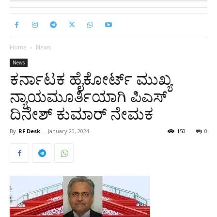
Home
News
News
ಕರ್ನಾಟಕ ಹೈಕೋರ್ಟ್‌ ಮುಖ್ಯ
ನ್ಯಾಯಮೂರ್ತಿಯಾಗಿ ಪಿಎಸ್
ದಿನೇಶ್ ಕುಮಾ‌ರ್ ನೇಮಕ
By
RF Desk
-
January 20, 2024
150
0