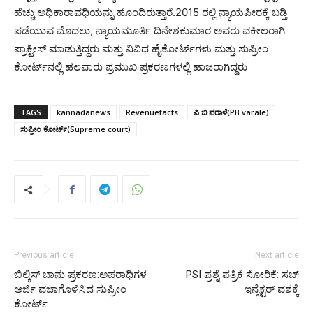
ಹೆಚ್ಚು ಅಧಿಕಾರಾವಧಿಯನ್ನು ಹೊಂದಿರುತ್ತಾರೆ.2015 ರಲ್ಲಿ ನ್ಯಾಯಪೀಠಕ್ಕೆ ಬಡ್ತಿ
ಪಡೆಯುವ ಮೊದಲು, ನ್ಯಾಯಮೂರ್ತಿ ದಿನೇಶಕುಮಾರ ಅವರು ವಕೀಲರಾಗಿ
ಪ್ರಾಕ್ಟೀಸ್‌ ಮಾಡುತ್ತಿದ್ದರು ಮತ್ತು ವಿವಿಧ ಹೈಕೋರ್ಟ್‌ಗಳು ಮತ್ತು ಸುಪ್ರೀಂ
ಕೋರ್ಟ್‌ನಲ್ಲಿ ಹಲವಾರು ಪ್ರಮುಖ ಪ್ರಕರಣಗಳಲ್ಲಿ ಹಾಜರಾಗಿದ್ದರು
TAGS
kannadanews
Revenuefacts
ಪಿ ಬಿ ವರಾಳೆ(PB varale)
ಸುಪ್ರೀಂ ಕೋರ್ಟ್(Supreme court)
Previous article
Next article
ಬಿಲ್ಕಿಸ್ ಬಾನು ಪ್ರಕರಣ:ಅಪರಾಧಿಗಳ
PSI ಪ್ರಶ್ನೆ ಪತ್ರಿಕೆ ಸೋರಿಕೆ: ಸಬ್
ಅರ್ಜಿ ವಜಾಗೊಳಿಸಿದ ಸುಪ್ರೀಂ
ಇನ್ಸೆಕ್ಟರ್ ವಶಕ್ಕೆ
ಕೋರ್ಟ್