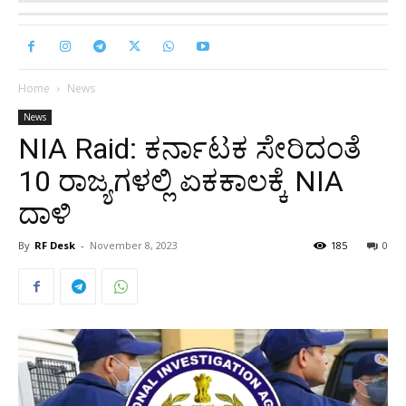
Home
News
News
NIA Raid: ಕರ್ನಾಟಕ ಸೇರಿದಂತೆ
10 ರಾಜ್ಯಗಳಲ್ಲಿ ಏಕಕಾಲಕ್ಕೆ NIA
ದಾಳಿ
By
RF Desk
-
November 8, 2023
185
0