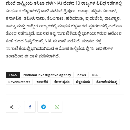
ಮೇಲೆ ರಾಷ್ಟ್ರೀಯ ತನಿಖಾ ದಳ(NIA) ದೇಶದ 10 ರಾಜ್ಯಗಳ ವಿವಿಧ ಕಡೆಗಳಲ್ಲಿ
ಬುಧವಾರ ಬೆಳ್ಳಂಬೆಳಗ್ಗೆ ದಾಳಿ ನಡೆಸಿದೆ.ತ್ರಿಪುರಾ, ಅಸ್ಸಾಂ, ಪಶ್ಚಿಮ ಬಂಗಾಳ,
ಕರ್ನಾಟಕ, ತಮಿಳುನಾಡು, ತೆಲಂಗಾಣ, ಹರಿಯಾಣ, ಪುದುಚೇರಿ, ರಾಜಸ್ಥಾನ,
ಜಮ್ಮು ಮತ್ತು ಕಾಶ್ಮೀರ ರಾಜ್ಯಗಳಲ್ಲಿ ಮಾನವ ಕಳ್ಳಸಾಗಣೆ ಪ್ರಕರಣದಲ್ಲಿ ಎನ್‌ಐಎ
ಶೋಧ ನಡೆಸುತ್ತಿದೆ. ಮಾನವ ಕಳ್ಳ ಸಾಗಾಣಿಕೆಯಲ್ಲಿ ಭಾಗಿಯಾಗಿರುವ ಆರೋಪ
ಕೇಳಿ ಬಂದ ಹಿನ್ನೆಲೆಯಲ್ಲಿ NIA ಈ ದಾಳಿ ನಡೆಸಿದೆ. ಮಾನವ ಕಳ್ಳ
ಸಾಗಾಣಿಕೆಯಲ್ಲಿ ಭಗಿಯಾಗಿರುವ ಆರೋಪ ಹಿನ್ನೆಲೆಯಲ್ಲಿ 15 ಅಧಿಕರಿಗಳ
ತಂಡದಿಂದ ಈ ದಾಳಿ ನಡೆಸಲಾಗಿದೆ.
TAGS
National Investigative agency
news
NIA.
Revenuefacts
ಕರ್ನಾಟಕ
ಕೆಆರ್ ಪುರಂ
ಬೆಳ್ಳಂದೂರು
ಸೋಲದೇವನಹಳ್ಳಿ