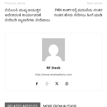
Previous article
Next article
ಬಿಬಿಎಂಪಿ ಮುಖ್ಯ ಆಯುಕ್ತರ
PAN ಕಾರ್ಡ್‌ನಲ್ಲಿ ಮದುವೆಯ ನಂತರ
ಆದೇಶದಂತೆ ಕಾರ್ಯಾಚರಣೆ
ಗಂಡನ ಹೆಸರು ಸೇರಿಸಲು ಹೀಗೆ ಮಾಡಿ
ಬೀದಿಬದಿ ವ್ಯಾಪಾರಿಗಳು ಬೀದಿಪಾಲು
RF Desk
http://www.revenuefacts.com
RELATED ARTICLES
MORE FROM AUTHOR