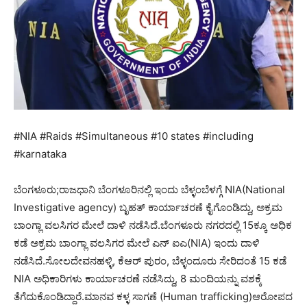
#NIA #Raids #Simultaneous #10 states #including
#karnataka
ಬೆಂಗಳೂರು;ರಾಜಧಾನಿ ಬೆಂಗಳೂರಿನಲ್ಲಿ ಇಂದು ಬೆಳ್ಳಂಬೆಳಗ್ಗೆ NIA(National
Investigative agency) ಬೃಹತ್ ಕಾರ್ಯಾಚರಣೆ ಕೈಗೊಂಡಿದ್ದು, ಅಕ್ರಮ
ಬಾಂಗ್ಲಾ ವಲಸಿಗರ ಮೇಲೆ ದಾಳಿ ನಡೆಸಿದೆ.ಬೆಂಗಳೂರು ನಗರದಲ್ಲಿ 15ಕ್ಕೂ ಅಧಿಕ
ಕಡೆ ಅಕ್ರಮ ಬಾಂಗ್ಲಾ ವಲಸಿಗರ ಮೇಲೆ ಎನ್ ಐಎ(NIA) ಇಂದು ದಾಳಿ
ನಡೆಸಿದೆ.ಸೋಲದೇವನಹಳ್ಳಿ, ಕೆಆರ್ ಪುರಂ, ಬೆಳ್ಳಂದೂರು ಸೇರಿದಂತೆ 15 ಕಡೆ
NIA ಅಧಿಕಾರಿಗಳು ಕಾರ್ಯಾಚರಣೆ ನಡೆಸಿದ್ದು, 8 ಮಂದಿಯನ್ನು ವಶಕ್ಕೆ
ತೆಗೆದುಕೊಂಡಿದ್ದಾರೆ.ಮಾನವ ಕಳ್ಳ ಸಾಗಣೆ (Human trafficking)ಆರೋಪದ