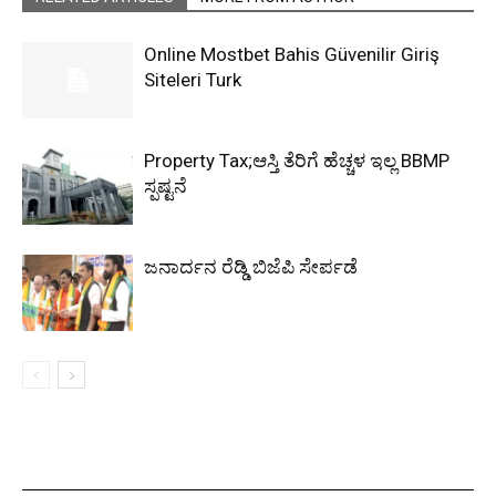
Online Mostbet Bahis Güvenilir Giriş
Siteleri Turk
Property Tax;ಆಸ್ತಿ ತೆರಿಗೆ ಹೆಚ್ಚಳ ಇಲ್ಲ BBMP
ಸ್ಪಷ್ಟನೆ
ಜನಾರ್ದನ ರೆಡ್ಡಿ ಬಿಜೆಪಿ ಸೇರ್ಪಡೆ