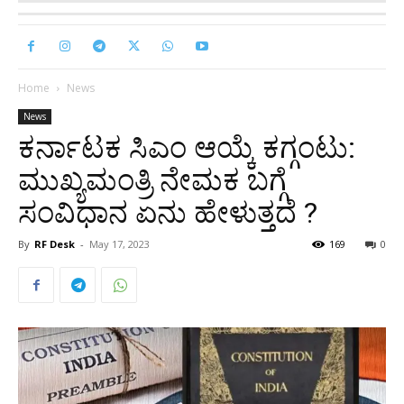
Home
News
News
ಕರ್ನಾಟಕ ಸಿಎಂ ಆಯ್ಕೆ ಕಗ್ಗಂಟು:
ಮುಖ್ಯಮಂತ್ರಿ ನೇಮಕ ಬಗ್ಗೆ
ಸಂವಿಧಾನ ಏನು ಹೇಳುತ್ತದೆ ?
By
RF Desk
-
May 17, 2023
169
0