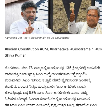
Karnataka CM Post : Siddaramaih vs Dk Shivakumar
#Indian Constitution #CM, #Karnataka, #Siddaramaih #Dk
Shiva Kumar
ಬೆಂಗಳೂರು, ಮೇ. 17: ರಾಜ್ಯದಲ್ಲಿ ಕಾಂಗ್ರೆಸ್ ಪಕ್ಷ 135 ಕ್ಷೇತ್ರಗಳಲ್ಲಿ ಜಯಬೇರಿ
ಬಾರಿಸಿದ್ರೂ ಕೂಡ ಇನ್ನೂ ಸಿಎಂ ಹುದ್ದೆ ಅಲಂಕರಿಸುವ ಬಗ್ಗೆ ಕಗ್ಗಂಟು
ಶುರುವಾಗಿದೆ. ಸಿಎಂ ಗಾದಿಯ ಕಚ್ಚಾಟ ದೆಹಲಿ ಹೈಕಮಾಂಡ್ ಅಂಗಳಕ್ಕೆ
ತಲುಪಿದೆ. ಒಂದಡೆ ಸಿದ್ದರಾಮಯ್ಯ ನಾನೇ ಸಿಎಂ ಆಗಬೇಕು ಎಂದು
ಹೇಳುತ್ತಿದ್ದಾರೆ. ಅತ್ತ ಡಿಕೆಶಿ ನಾನು ಸಿಎಂ ಅಗಲೇಬೇಕು ಎಂದು ಪಟ್ಟು
ಹಿಡಿದುಕೂತಿದ್ದಾರೆ. ಹೀಗಾಗಿ ಕರ್ನಾಟಕದಲ್ಲಿ ಕಾಂಗ್ರೆಸ್ ಪಕ್ಷ ಬಹುಮತ
ಗಳಿಸಿದ್ರೂ ಸಿಎಂ ಯಾರು ಎಂಬುದಕ್ಕೆ ಸ್ಪಷ್ಟ ಉತ್ತರ ಸಿಕ್ಕಿಲ್ಲ. ಕರ್ನಾಟಕ ಸಿಎಂ