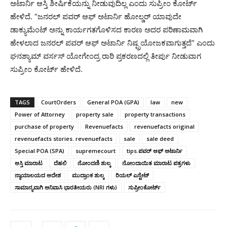
ಅಟಾರ್ನಿ ಆಸ್ತಿ ಶೀರ್ಷಿಕೆಯನ್ನು ನೀಡುವುದಿಲ್ಲ ಎಂದು ಸುಪ್ರೀಂ ಕೋರ್ಟ್
ಹೇಳಿದೆ. “ಜನರಲ್ ಪವರ್ ಆಫ್ ಅಟಾರ್ನಿ ಹೋಲ್ಡರ್ ಯಾವುದೇ
ಡಾಕ್ಯುಮೆಂಟ್ ಅನ್ನು ಕಾರ್ಯಗತಗೊಳಿಸದ ಕಾರಣ ಅದರ ಪರಿಣಾಮವಾಗಿ
ಹೇಳಲಾದ ಜನರಲ್ ಪವರ್ ಆಫ್ ಅಟಾರ್ನಿ ನಿಷ್ಪ್ರಯೋಜಕವಾಗುತ್ತದೆ” ಎಂದು
ಘನಶ್ಯಾಮ್ ವರ್ಸಸ್ ಯೋಗೇಂದ್ರ ರಾಠಿ ಪ್ರಕರಣದಲ್ಲಿ ತೀರ್ಪು ನೀಡುವಾಗ
ಸುಪ್ರೀಂ ಕೋರ್ಟ್ ಹೇಳಿದೆ.
TAGS
CourtOrders
General POA (GPA)
law
new
Power of Attorney
property sale
property transactions
purchase of property
Revenuefacts
revenuefacts original
revenuefacts stories. revenuefacts
sale
sale deed
Special POA (SPA)
supremecourt
tips.ಪವರ್ ಆಫ್ ಅಟಾರ್ನಿ
ಆಸ್ತಿ ಮಾರಾಟ
ದೆಹಲಿ
ನೋಂದಣಿ ಶುಲ್ಕ
ನೋಂದಾಯಿತ ಮಾರಾಟ ಪತ್ರಗಳು
ನ್ಯಾಯಾಲಯದ ಆದೇಶ
ಮುದ್ರಾಂಕ ಶುಲ್ಕ
ರಿಯಲ್ ಎಸ್ಟೇಟ್
ಸಾಮಾನ್ಯವಾಗಿ ಅನಿವಾಸಿ ಭಾರತೀಯರು (NRI ಗಳು)
ಸುಪ್ರೀಂಕೋರ್ಟ್