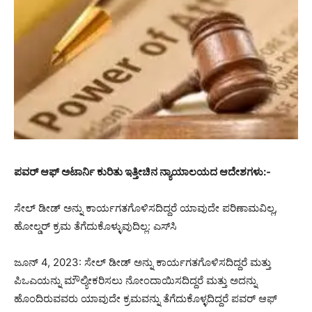
ಪವರ್ ಆಫ್ ಅಟಾರ್ನಿ ಕುರಿತು ಇತ್ತೀಚಿನ ನ್ಯಾಯಾಲಯದ ಆದೇಶಗಳು:-
ಸೇಲ್ ಡೀಡ್ ಅನ್ನು ಕಾರ್ಯಗತಗೊಳಿಸದಿದ್ದರೆ ಯಾವುದೇ ಪರಿಣಾಮವಿಲ್ಲ,
ಹೋಲ್ಡರ್ ಕ್ರಮ ತೆಗೆದುಕೊಳ್ಳುವುದಿಲ್ಲ: ಎಸ್‌ಸಿ
ಜೂನ್ 4, 2023: ಸೇಲ್ ಡೀಡ್ ಅನ್ನು ಕಾರ್ಯಗತಗೊಳಿಸದಿದ್ದರೆ ಮತ್ತು
ಪಿಒಎಯನ್ನು ಮೌಲ್ಯೀಕರಿಸಲು ನೋಂದಾಯಿಸದಿದ್ದರೆ ಮತ್ತು ಅದನ್ನು
ಹೊಂದಿರುವವರು ಯಾವುದೇ ಕ್ರಮವನ್ನು ತೆಗೆದುಕೊಳ್ಳದಿದ್ದರೆ ಪವರ್ ಆಫ್