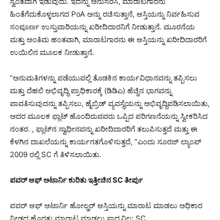
ಸ್ವಂತವಾಗಿ ಇಡುವುದು. ಇದನ್ನು ಅನುಸರಿಸಿ, ಮಾರಾಟಗಾರನು
ಹಿಂತೆಗೆದುಕೊಳ್ಳಲಾಗದ PoA ಅನ್ನು ರಚಿಸುತ್ತಾನೆ, ಆಸ್ತಿಯನ್ನು ನಿರ್ವಹಿಸುವ
ಸಂಪೂರ್ಣ ಉಸ್ತುವಾರಿಯನ್ನು ಖರೀದಿದಾರನಿಗೆ ನೀಡುತ್ತಾನೆ. ಮೂರನೆಯ
ಮತ್ತು ಅಂತಿಮ ಹಂತವಾಗಿ, ಮಾರಾಟಗಾರನು ಈ ಆಸ್ತಿಯನ್ನು ಖರೀದಿದಾರರಿಗೆ
ಉಯಿಲಿನ ಮೂಲಕ ನೀಡುತ್ತಾನೆ.
“ಅನುಮತಿಗಳನ್ನು ಪಡೆಯುವಲ್ಲಿ ತೊಡಕಿನ ಕಾರ್ಯವಿಧಾನವನ್ನು ತಪ್ಪಿಸಲು
ಮತ್ತು ದೆಹಲಿ ಅಭಿವೃದ್ಧಿ ಪ್ರಾಧಿಕಾರಕ್ಕೆ (ಡಿಡಿಎ) ಹೆಚ್ಚಿನ ಭಾಗವನ್ನು
ಪಾವತಿಸುವುದನ್ನು ತಪ್ಪಿಸಲು, ಹೈಬ್ರಿಡ್ ವ್ಯವಸ್ಥೆಯನ್ನು ಅಭಿವೃದ್ಧಿಪಡಿಸಲಾಯಿತು,
ಅದರ ಮೂಲಕ ಫ್ಲಾಟ್ ಹೊಂದಿರುವವರು ಒಪ್ಪಿದ ಪರಿಗಣನೆಯನ್ನು ಸ್ವೀಕರಿಸಿದ
ನಂತರ. , ಫ್ಲಾಟ್‌ನ ಸ್ವಾಧೀನವನ್ನು ಖರೀದಿದಾರರಿಗೆ ತಲುಪಿಸುತ್ತದೆ ಮತ್ತು ಈ
ಕೆಳಗಿನ ದಾಖಲೆಯನ್ನು ಕಾರ್ಯಗತಗೊಳಿಸುತ್ತದೆ, ”ಎಂದು ಸೂರಜ್ ಲ್ಯಾಂಪ್
2009 ರಲ್ಲಿ SC ಗೆ ತಿಳಿಸಲಾಯಿತು.
ಪವರ್ ಆಫ್ ಅಟಾರ್ನಿ ಕುರಿತು ಇತ್ತೀಚಿನ SC ತೀರ್ಪು
ಪವರ್ ಆಫ್ ಅಟಾರ್ನಿ ಹೋಲ್ಡರ್ ಆಸ್ತಿಯನ್ನು ಮಾರಾಟ ಮಾಡಲು ಅಧಿಕಾರ
ನೀಡದ ಹೊರತು ಮಾರಾಟ ಮಾಡಲು ಸಾಧ್ಯವಿಲ್ಲ: SC