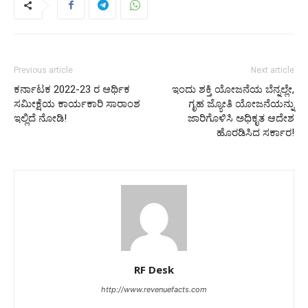
Previous article
Next article
ಕರ್ನಾಟಕ 2022-23 ರ ಆರ್ಥಿಕ
ಇಂದು ಶಕ್ತಿ ಯೋಜನೆಯ ಬೆನ್ನಲ್ಲೇ,
ಸಮೀಕ್ಷೆಯ ಕಾರ್ಯಕಾರಿ ಸಾರಾಂಶ
ಗೃಹ ಜ್ಯೋತಿ ಯೋಜನೆಯನ್ನು
ಇಲ್ಲಿದೆ ನೋಡಿ!
ಜಾರಿಗೊಳಿಸಿ ಅಧಿಕೃತ ಆದೇಶ
ಹೊರಡಿಸಿದ ಸರ್ಕಾರ!
RF Desk
http://www.revenuefacts.com