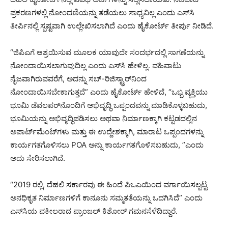
ಪ್ರಕರಣಗಳಲ್ಲಿ ನೋಂದಣಿಯನ್ನು ತಡೆಯಲು ಸಾಧ್ಯವಿಲ್ಲ ಎಂದು ಎಸ್‌ಸಿ
ತೀರ್ಪಿನಲ್ಲಿ ಸ್ಪಷ್ಟವಾಗಿ ಉಲ್ಲೇಖಿಸಲಾಗಿದೆ ಎಂದು ಹೈಕೋರ್ಟ್ ತೀರ್ಪು ನೀಡಿದೆ.
“ಜಿಪಿಎಗೆ ಆಶ್ರಯಿಸುವ ಮೂಲಕ ಯಾವುದೇ ಸಂದರ್ಭದಲ್ಲಿ ಸಾಗಣೆಯನ್ನು
ನೋಂದಾಯಿಸಲಾಗುವುದಿಲ್ಲ ಎಂದು ಎಸ್‌ಸಿ ಹೇಳಿಲ್ಲ. ವಹಿವಾಟು
ನೈಜವಾಗಿರುವವರೆಗೆ, ಅದನ್ನು ಸಬ್-ರಿಜಿಸ್ಟ್ರಾರ್‌ನಿಂದ
ನೋಂದಾಯಿಸಬೇಕಾಗುತ್ತದೆ” ಎಂದು ಹೈಕೋರ್ಟ್ ಹೇಳಿದೆ, “ಒಬ್ಬ ವ್ಯಕ್ತಿಯು
ಭೂಮಿ ಡೆವಲಪರ್‌ನೊಂದಿಗೆ ಅಭಿವೃದ್ಧಿ ಒಪ್ಪಂದವನ್ನು ಮಾಡಿಕೊಳ್ಳಬಹುದು,
ಭೂಮಿಯನ್ನು ಅಭಿವೃದ್ಧಿಪಡಿಸಲು ಅಥವಾ ನಿರ್ಮಾಣಕ್ಕಾಗಿ ಕಟ್ಟಡದಲ್ಲಿನ
ಅಪಾರ್ಟ್‌ಮೆಂಟ್‌ಗಳು ಮತ್ತು ಈ ಉದ್ದೇಶಕ್ಕಾಗಿ, ಮಾರಾಟ ಒಪ್ಪಂದಗಳನ್ನು
ಕಾರ್ಯಗತಗೊಳಿಸಲು POA ಅನ್ನು ಕಾರ್ಯಗತಗೊಳಿಸಬಹುದು, ”ಎಂದು
ಅದು ಸೇರಿಸಲಾಗಿದೆ.
“2019 ರಲ್ಲಿ, ದೆಹಲಿ ಸರ್ಕಾರವು ಈ ಹಿಂದೆ ಪಿಒಎಯಿಂದ ವರ್ಗಾಯಿಸಲ್ಪಟ್ಟ
ಅನಧಿಕೃತ ನಿರ್ಮಾಣಗಳಿಗೆ ಕಾನೂನು ಸಮ್ಮತತೆಯನ್ನು ಒದಗಿಸಿದೆ” ಎಂದು
ಎಸ್‌ಸಿಯ ವಕೀಲರಾದ ಪ್ರಾಂಜಲ್ ಕಿಶೋರ್ ಗಮನಸೆಳೆದಿದ್ದಾರೆ.