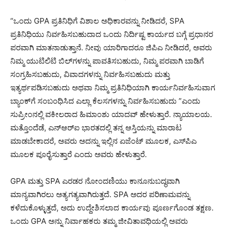
“ಒಂದು GPA ಪ್ರತಿನಿಧಿಗೆ ವಿಶಾಲ ಅಧಿಕಾರವನ್ನು ನೀಡಿದರೆ, SPA
ಪ್ರತಿನಿಧಿಯು ನಿರ್ವಹಿಸಬಹುದಾದ ಒಂದು ನಿರ್ದಿಷ್ಟ ಕಾರ್ಯದ ಬಗ್ಗೆ ಪ್ರಧಾನರ
ಪರವಾಗಿ ಮಾತನಾಡುತ್ತಾನೆ. ನೀವು ಯಾರಿಗಾದರೂ ಜಿಪಿಎ ನೀಡಿದರೆ, ಅವರು
ನಿಮ್ಮ ಯುಟಿಲಿಟಿ ಬಿಲ್‌ಗಳನ್ನು ಪಾವತಿಸಬಹುದು, ನಿಮ್ಮ ಪರವಾಗಿ ಬಾಡಿಗೆ
ಸಂಗ್ರಹಿಸಬಹುದು, ವಿವಾದಗಳನ್ನು ನಿರ್ವಹಿಸಬಹುದು ಮತ್ತು
ಇತ್ಯರ್ಥಪಡಿಸಬಹುದು ಅಥವಾ ನಿಮ್ಮ ಪ್ರತಿನಿಧಿಯಾಗಿ ಕಾರ್ಯನಿರ್ವಹಿಸುವಾಗ
ಬ್ಯಾಂಕ್‌ಗೆ ಸಂಬಂಧಿಸಿದ ಎಲ್ಲಾ ಕೆಲಸಗಳನ್ನು ನಿರ್ವಹಿಸಬಹುದು ”ಎಂದು
ಸುಪ್ರೀಂನಲ್ಲಿ ವಕೀಲರಾದ ಹಿಮಾಂಶು ಯಾದವ್ ಹೇಳುತ್ತಾರೆ. ನ್ಯಾಯಾಲಯ.
ಮತ್ತೊಂದೆಡೆ, ಎನ್‌ಆರ್‌ಐ ಭಾರತದಲ್ಲಿ ತನ್ನ ಆಸ್ತಿಯನ್ನು ಮಾರಾಟ
ಮಾಡಬೇಕಾದರೆ, ಅವರು ಅದನ್ನು ಇಲ್ಲಿನ ಏಜೆಂಟ್ ಮೂಲಕ, ಎಸ್‌ಪಿಎ
ಮೂಲಕ ಪೂರೈಸುತ್ತಾರೆ ಎಂದು ಅವರು ಹೇಳುತ್ತಾರೆ.
GPA ಮತ್ತು SPA ಎರಡರ ನೋಂದಣಿಯು ಕಾನೂನುಬದ್ಧವಾಗಿ
ಮಾನ್ಯವಾಗಿರಲು ಅತ್ಯಗತ್ಯವಾಗಿರುತ್ತದೆ. SPA ಅದರ ಪರಿಣಾಮವನ್ನು
ಕಳೆದುಕೊಳ್ಳುತ್ತದೆ, ಅದು ಉದ್ದೇಶಿಸಲಾದ ಕಾರ್ಯವು ಪೂರ್ಣಗೊಂಡ ತಕ್ಷಣ.
ಒಂದು GPA ಅನ್ನು ನಿರ್ವಾಹಕರು ತಮ್ಮ ಜೀವಿತಾವಧಿಯಲ್ಲಿ ಅವರು