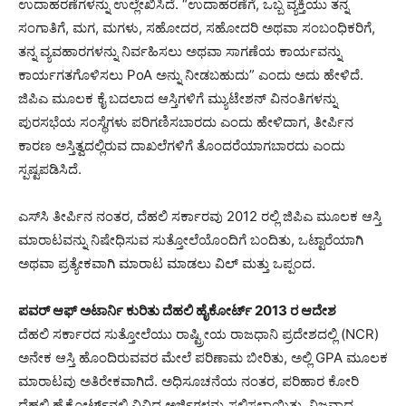
ಉದಾಹರಣೆಗಳನ್ನು ಉಲ್ಲೇಖಿಸಿದೆ. “ಉದಾಹರಣೆಗೆ, ಒಬ್ಬ ವ್ಯಕ್ತಿಯು ತನ್ನ
ಸಂಗಾತಿಗೆ, ಮಗ, ಮಗಳು, ಸಹೋದರ, ಸಹೋದರಿ ಅಥವಾ ಸಂಬಂಧಿಕರಿಗೆ,
ತನ್ನ ವ್ಯವಹಾರಗಳನ್ನು ನಿರ್ವಹಿಸಲು ಅಥವಾ ಸಾಗಣೆಯ ಕಾರ್ಯವನ್ನು
ಕಾರ್ಯಗತಗೊಳಿಸಲು PoA ಅನ್ನು ನೀಡಬಹುದು” ಎಂದು ಅದು ಹೇಳಿದೆ.
ಜಿಪಿಎ ಮೂಲಕ ಕೈ ಬದಲಾದ ಆಸ್ತಿಗಳಿಗೆ ಮ್ಯುಟೇಶನ್ ವಿನಂತಿಗಳನ್ನು
ಪುರಸಭೆಯ ಸಂಸ್ಥೆಗಳು ಪರಿಗಣಿಸಬಾರದು ಎಂದು ಹೇಳಿದಾಗ, ತೀರ್ಪಿನ
ಕಾರಣ ಅಸ್ತಿತ್ವದಲ್ಲಿರುವ ದಾಖಲೆಗಳಿಗೆ ತೊಂದರೆಯಾಗಬಾರದು ಎಂದು
ಸ್ಪಷ್ಟಪಡಿಸಿದೆ.
ಎಸ್‌ಸಿ ತೀರ್ಪಿನ ನಂತರ, ದೆಹಲಿ ಸರ್ಕಾರವು 2012 ರಲ್ಲಿ ಜಿಪಿಎ ಮೂಲಕ ಆಸ್ತಿ
ಮಾರಾಟವನ್ನು ನಿಷೇಧಿಸುವ ಸುತ್ತೋಲೆಯೊಂದಿಗೆ ಬಂದಿತು, ಒಟ್ಟಾರೆಯಾಗಿ
ಅಥವಾ ಪ್ರತ್ಯೇಕವಾಗಿ ಮಾರಾಟ ಮಾಡಲು ವಿಲ್ ಮತ್ತು ಒಪ್ಪಂದ.
ಪವರ್ ಆಫ್ ಅಟಾರ್ನಿ ಕುರಿತು ದೆಹಲಿ ಹೈಕೋರ್ಟ್ 2013 ರ ಆದೇಶ
ದೆಹಲಿ ಸರ್ಕಾರದ ಸುತ್ತೋಲೆಯು ರಾಷ್ಟ್ರೀಯ ರಾಜಧಾನಿ ಪ್ರದೇಶದಲ್ಲಿ (NCR)
ಅನೇಕ ಆಸ್ತಿ ಹೊಂದಿರುವವರ ಮೇಲೆ ಪರಿಣಾಮ ಬೀರಿತು, ಅಲ್ಲಿ GPA ಮೂಲಕ
ಮಾರಾಟವು ಅತಿರೇಕವಾಗಿದೆ. ಅಧಿಸೂಚನೆಯ ನಂತರ, ಪರಿಹಾರ ಕೋರಿ
ದೆಹಲಿ ಹೈಕೋರ್ಟ್‌ನಲ್ಲಿ ವಿವಿಧ ಅರ್ಜಿಗಳನ್ನು ಸಲ್ಲಿಸಲಾಯಿತು. ನಿಜವಾದ