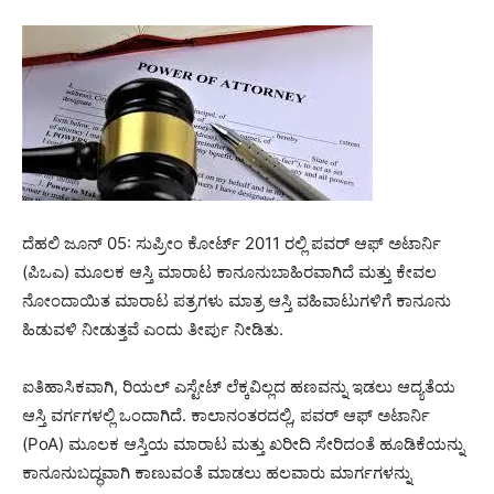
ದೆಹಲಿ ಜೂನ್ 05: ಸುಪ್ರೀಂ ಕೋರ್ಟ್ 2011 ರಲ್ಲಿ ಪವರ್ ಆಫ್ ಅಟಾರ್ನಿ
(ಪಿಒಎ) ಮೂಲಕ ಆಸ್ತಿ ಮಾರಾಟ ಕಾನೂನುಬಾಹಿರವಾಗಿದೆ ಮತ್ತು ಕೇವಲ
ನೋಂದಾಯಿತ ಮಾರಾಟ ಪತ್ರಗಳು ಮಾತ್ರ ಆಸ್ತಿ ವಹಿವಾಟುಗಳಿಗೆ ಕಾನೂನು
ಹಿಡುವಳಿ ನೀಡುತ್ತವೆ ಎಂದು ತೀರ್ಪು ನೀಡಿತು.
ಐತಿಹಾಸಿಕವಾಗಿ, ರಿಯಲ್ ಎಸ್ಟೇಟ್ ಲೆಕ್ಕವಿಲ್ಲದ ಹಣವನ್ನು ಇಡಲು ಆದ್ಯತೆಯ
ಆಸ್ತಿ ವರ್ಗಗಳಲ್ಲಿ ಒಂದಾಗಿದೆ. ಕಾಲಾನಂತರದಲ್ಲಿ, ಪವರ್ ಆಫ್ ಅಟಾರ್ನಿ
(PoA) ಮೂಲಕ ಆಸ್ತಿಯ ಮಾರಾಟ ಮತ್ತು ಖರೀದಿ ಸೇರಿದಂತೆ ಹೂಡಿಕೆಯನ್ನು
ಕಾನೂನುಬದ್ಧವಾಗಿ ಕಾಣುವಂತೆ ಮಾಡಲು ಹಲವಾರು ಮಾರ್ಗಗಳನ್ನು