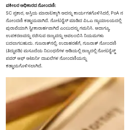
ವಕೀಲರ ಅಧಿಕಾರದ ನೋಂದಣಿ:
SC ಪ್ರಕಾರ, ಆಸ್ತಿಯ ಮಾರಾಟಕ್ಕಾಗಿ ಅದನ್ನು ಕಾರ್ಯಗತಗೊಳಿಸಿದರೆ, PoA ನ
ನೋಂದಣಿ ಕಡ್ಡಾಯವಾಗಿದೆ. ನೋಟರೈಸ್ ಮಾಡಿದ ಪಿಒಎ ನ್ಯಾಯಾಲಯದಲ್ಲಿ
ಪುರಾವೆಯಾಗಿ ಸ್ವೀಕಾರಾರ್ಹವಾಗಿದೆ ಎಂಬುದನ್ನು ಗಮನಿಸಿ. ಆದಾಗ್ಯೂ,
ಉಪಕರಣವನ್ನು ರಚಿಸುವ ರಾಜ್ಯವನ್ನು ಅವಲಂಬಿಸಿ ನಿಯಮಗಳು
ಬದಲಾಗಬಹುದು. ಗುಜರಾತ್‌ನಲ್ಲಿ, ಉದಾಹರಣೆಗೆ, ಗುಜರಾತ್ ನೋಂದಣಿ
(ತಿದ್ದುಪಡಿ) ಮಸೂದೆಯ ನಿಬಂಧನೆಗಳ ಅಡಿಯಲ್ಲಿ ರಾಜ್ಯದಲ್ಲಿ ನೋಟರೈಸ್ಡ್
ಪವರ್ ಆಫ್ ಅಟಾರ್ನಿ ದಾಖಲೆಗಳ ನೋಂದಣಿಯನ್ನು
ಕಡ್ಡಾಯಗೊಳಿಸಲಾಗಿದೆ.