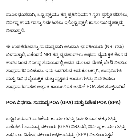
ಮೂಲಭೂತವಾಗಿ, ಒಬ್ಬ ವ್ಯಕ್ತಿಯು ತನ್ನ ಪ್ರತಿನಿಧಿಯಾಗಿ ಸ್ವತಃ ಪ್ರಸ್ತುತಪಡಿಸಲು,
ನಿರ್ದಿಷ್ಟ ಕಾರ್ಯವನ್ನು ನಿರ್ವಹಿಸಲು ಇನ್ನೊಬ್ಬ ವ್ಯಕ್ತಿಗೆ ಕಾನೂನುಬದ್ಧ ಹಕ್ಕನ್ನು
ನೀಡುತ್ತಾನೆ.
ಈ ಉಪಕರಣವನ್ನು ಸಾಮಾನ್ಯವಾಗಿ ಅನಿವಾಸಿ ಭಾರತೀಯರು (NRI ಗಳು)
ಬಳಸುತ್ತಾರೆ, ಏಕೆಂದರೆ NRI ತನ್ನ ವ್ಯವಹಾರಗಳು ಅಥವಾ ವೈಯಕ್ತಿಕ ಕೆಲಸದ
ಕಾರಣದಿಂದ ನಿರ್ದಿಷ್ಟ ಸಮಯದಲ್ಲಿ ಅವನ ಮೂಲದ ದೇಶಕ್ಕೆ ಭೇಟಿ ನೀಡಲು
ಸಾಧ್ಯವಾಗದಿರಬಹುದು. ಇದು ಒದಗಿಸುವ ಅನುಕೂಲಕ್ಕಾಗಿ, ಉದ್ಯಮಿಗಳು
ಮತ್ತು ವಿವಿಧ ವೈಯಕ್ತಿಕ ಮತ್ತು ವೃತ್ತಿಪರ ಕಾರ್ಯಗಳನ್ನು ನಿರ್ವಹಿಸಲು
ಸಾಧ್ಯವಾಗದಂತಹ ಅತ್ಯಂತ ಕಾರ್ಯನಿರತ ಜನರಿಗೆ POA ಸಹ ಸೂಕ್ತವಾಗಿದೆ.
POA ವಿಧಗಳು: ಸಾಮಾನ್ಯ POA (GPA) ಮತ್ತು ವಿಶೇಷ POA (SPA)
ಒಬ್ಬರ ಪರವಾಗಿ ವಾಡಿಕೆಯ ಕಾರ್ಯಗಳನ್ನು ನಿರ್ವಹಿಸುವ ಹಕ್ಕುಗಳನ್ನು
ಏಜೆಂಟ್‌ಗೆ ಸಾಮಾನ್ಯ ವಕೀಲರು (GPA) ನೀಡಿದರೆ, ನಿರ್ದಿಷ್ಟ ಕಾರ್ಯಗಳನ್ನು
ಸಾಧಿಸಲು ವಿಶೇಷ ವಕೀಲರ ಅಧಿಕಾರವನ್ನು (SPA) ನೀಡಲಾಗುತ್ತದೆ.