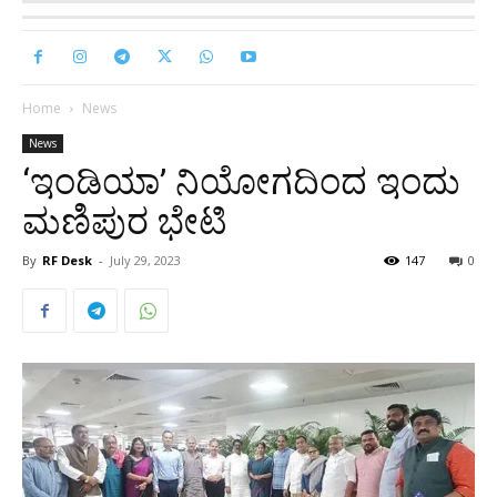
Home
News
News
‘ಇಂಡಿಯಾ’ ನಿಯೋಗದಿಂದ ಇಂದು
ಮಣಿಪುರ ಭೇಟಿ
By
RF Desk
-
July 29, 2023
147
0