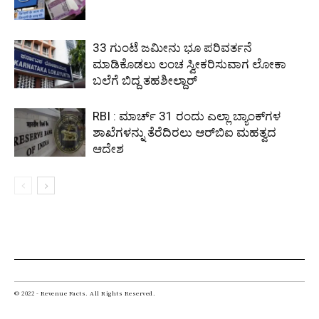
33 ಗುಂಟೆ ಜಮೀನು ಭೂ ಪರಿವರ್ತನೆ
ಮಾಡಿಕೊಡಲು ಲಂಚ ಸ್ವೀಕರಿಸುವಾಗ ಲೋಕಾ
ಬಲೆಗೆ ಬಿದ್ದ ತಹಶೀಲ್ದಾರ್
RBI : ಮಾರ್ಚ್ 31 ರಂದು ಎಲ್ಲಾ ಬ್ಯಾಂಕ್‌ಗಳ
ಶಾಖೆಗಳನ್ನು ತೆರೆದಿರಲು ಆರ್‌ಬಿಐ ಮಹತ್ವದ
ಆದೇಶ
© 2022 - Revenue Facts. All Rights Reserved.