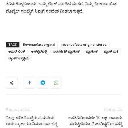
ತೆಗೆದುಕೊಳ್ಳಬಹುದು. ಒಮ್ಮೆ ಲಿಂಕ್ ಮಾಡಿದ ನಂತರ, ನಿಮ್ಮ ನೋಂದಾಯಿತ
ಮೊಬೈಲ್ ಸಂಖ್ಯೆಗೆ ನಿಮಗೆ ಸಂದೇಶ ನೀಡಲಾಗುತ್ತದೆ.
TAGS
Revenuefact orginal
revenuefacts original stores.
ಆಧಾರ್ ಲಿಂಕ್
ಆನ್‌ಲೈನ್‌ನಲ್ಲಿ
ಇಂಟರ್ನೆಟ್ ಬ್ಯಾಂಕಿಂಗ್
ಬ್ಯಾಂಕಿಂಗ್
ಬ್ಯಾಂಕ್ ಖಾತೆ
ಬ್ಯಾಂಕ್‌ಗಳ ಪ್ರಕ್ರಿಯೆ
Previous article
Next article
ನೀವು ಖರೀದಿಸುತ್ತಿರುವ ಮನೆಯ
ಬಾಡಿಗೆಯಿಂದಲೇ 10 ಲಕ್ಷ ಆದಾಯ
ಆಯಸ್ಸು ಹಾಗೂ ನಿರ್ಮಾಣದ ಬಗ್ಗೆ
ಬರುತ್ತಿದೆಯಾ..? ಹಾಗಿದ್ದರೆ ಈ ಸುದ್ದಿ