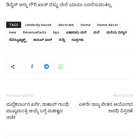
ಡಿಸೈನ್ ಅನ್ನು ಗೌರಿ ಖಾನ್ ಬಿಟ್ಟು ಬೇರೆ ಯಾರೂ ಬದಲಿಸುವಂತಿಲ್ಲ.
TAGS
celebrity house
decorate
home
home decor
new
Revenuefacts
tips
ಐಷಾರಾಮಿ ಮನೆ
ಮನೆ
ಮನೆಯ ವಿನ್ಯಾಸ
ರೆವಿನ್ಯೂಫ್ಯಾಕ್ಟ್ಸ್
ಶಾರುಖ್ ಖಾನ್
ಸುದ್ದಿ
ಸೂತ್ರಗಳು
Previous article
Next article
ಮಲ್ಲಿಕಾರ್ಜುನ ಖರ್ಗೆ, ರಾಹುಲ್ ಗಾಂಧಿ
ಏಳನೇ ರಾಜ್ಯ ವೇತನ ಆಯೋಗದ
ಮುಖ್ಯಮಂತ್ರಿ ಆಯ್ಕೆ ಬಗ್ಗೆ ಮಹತ್ವದ
ಅವಧಿ ವಿಸ್ತರಣೆ
ಚರ್ಚೆ