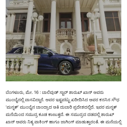
ಬೆಂಗಳೂರು, ಮೇ. 16 : ಬಾಲಿವುಡ್‌ ಸ್ಟಾರ್ ಶಾರುಖ್ ಖಾನ್ ಅವರು
ಮುಂಬೈನಲ್ಲಿ ವಾಸವಿದ್ದಾರೆ. ಅವರ ಇಷ್ಟಪಟ್ಟು ಖರೀದಿಸಿದ ಅವರ ಕನಸಿನ ಸೌಧ
‘ಮನ್ನತ್’ ಮುಂಬೈನ ಬಾಂದ್ರಾದ ಅತಿ ದುಬಾರಿ ಪ್ರದೇಶದಲ್ಲಿದೆ. ಇವರ ಮನ್ನತ್
ಮನೆಯಿಂದ ಸಮುದ್ರ ಕೂಡ ಕಾಣುತ್ತದೆ. ಈ ಸಮುದ್ರದ ದಡದಲ್ಲಿ ಶಾರುಖ್‌
ಖಾನ್‌ ಅವರು ನಿತ್ಯ ವಾಕಿಂಗ್‌ ಹಾಗೂ ಜಾಗಿಂಗ್‌ ಮಾಡುತ್ತಾರಂತೆ. ಈ ಮನೆಯಲ್ಲಿ