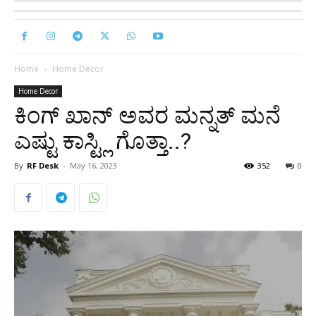
Home
Home Decor
Home Decor
ಕಿಂಗ್ ಖಾನ್ ಅವರ ಮನ್ನತ್ ಮನೆ
ಎಷ್ಟು ಕಾಸ್ಟ್ಲಿ ಗೊತ್ತಾ..?
By
RF Desk
-
May 16, 2023
352
0