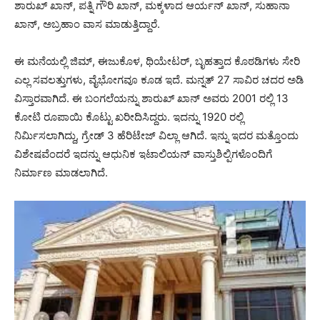
ಶಾರುಖ್‌ ಖಾನ್, ಪತ್ನಿ ಗೌರಿ ಖಾನ್, ಮಕ್ಕಳಾದ ಆರ್ಯನ್ ಖಾನ್, ಸುಹಾನಾ
ಖಾನ್, ಅಬ್ರಹಾಂ ವಾಸ ಮಾಡುತ್ತಿದ್ದಾರೆ.
ಈ ಮನೆಯಲ್ಲಿ ಜಿಮ್, ಈಜುಕೊಳ, ಥಿಯೇಟರ್, ಬೃಹತ್ತಾದ ಕೊಠಡಿಗಳು ಸೇರಿ
ಎಲ್ಲ ಸವಲತ್ತುಗಳು, ವೈಭೋಗವೂ ಕೂಡ ಇದೆ. ಮನ್ನತ್ 27 ಸಾವಿರ ಚದರ ಅಡಿ
ವಿಸ್ತಾರವಾಗಿದೆ. ಈ ಬಂಗಲೆಯನ್ನು ಶಾರುಖ್‌ ಖಾನ್‌ ಅವರು 2001 ರಲ್ಲಿ 13
ಕೋಟಿ ರೂಪಾಯಿ ಕೊಟ್ಟು ಖರೀದಿಸಿದ್ದರು. ಇದನ್ನು 1920 ರಲ್ಲಿ
ನಿರ್ಮಿಸಲಾಗಿದ್ದು, ಗ್ರೇಡ್ 3 ಹೆರಿಟೇಜ್ ವಿಲ್ಲಾ ಆಗಿದೆ. ಇನ್ನು ಇದರ ಮತ್ತೊಂದು
ವಿಶೇಷವೆಂದರೆ ಇದನ್ನು ಆಧುನಿಕ ಇಟಾಲಿಯನ್ ವಾಸ್ತುಶಿಲ್ಪಿಗಳೊಂದಿಗೆ
ನಿರ್ಮಾಣ ಮಾಡಲಾಗಿದೆ.