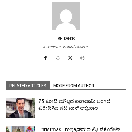
RF Desk
http://www.revenuefacts.com
RELATED ARTICLES
MORE FROM AUTHOR
₹75 ಕೋಟಿ ಮೌಲ್ಯದ ಐಷಾರಾಮಿ ಬಂಗಲೆ
ಖರೀದಿಸಿದ ನಟ ಜಾನ್ ಅಬ್ರಹಾಂ
Christmas Tree;ಕ್ರಿಸ್‌ಮಸ್‌​ ಟ್ರೀ ಡೆಕೊರೇಟ್​