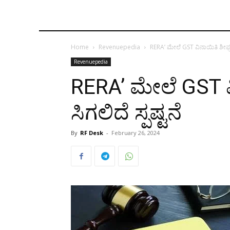
Home
Revenuepedia
RERA’ ಮೇಲೆ GST ವಿನಾಯಿತಿ ಶೀಘ್ರದಲ
Revenuepedia
RERA’ ಮೇಲೆ GST ವ
ಸಿಗಲಿದೆ ಸ್ಪಷ್ಟನೆ
By
RF Desk
-
February 26, 2024