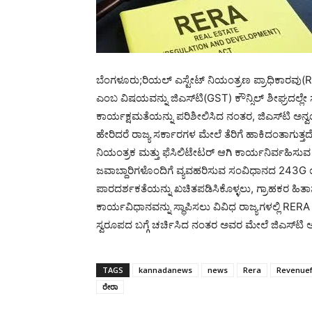
ಬೆಂಗಳೂರು;ರಿಯಲ್ ಎಸ್ಟೇಟ್ ನಿಯಂತ್ರಣ ಪ್ರಾಧಿಕಾರವು(RE
ಎಂಬ ವಿಷಯವನ್ನು ಜಿಎಸ್‌ಟಿ(GST) ಕೌನ್ಸಿಲ್ ಶೀಘ್ರದಲ್ಲೇ ಸ್
ಕಾರ್ಯಕ್ಷಮತೆಯನ್ನು ಪರಿಶೀಲಿಸಿದ ನಂತರ, ಜಿಎಸ್‌ಟಿ ಅನ್ವ
ಹೇರಿದರೆ ರಾಜ್ಯ ಸರ್ಕಾರಗಳ ಮೇಲೆ ತೆರಿಗೆ ಹಾಕಿದಂತಾಗುತ್ತ
ನಿಯಂತ್ರಕ ಮತ್ತು ಫೆಸಿಲಿಟೇಟರ್ ಆಗಿ ಕಾರ್ಯನಿರ್ವಹಿಸ
ಜವಾಬ್ದಾರಿಗಳೊಂದಿಗೆ ವ್ಯವಹರಿಸುವ ಸಂವಿಧಾನದ 243G 
ಪಾರದರ್ಶಕತೆಯನ್ನು ಖಚಿತಪಡಿಸಿಕೊಳ್ಳಲು, ಗ್ರಾಹಕರ ಹಿತಾಸಕ್ತ
ಕಾರ್ಯವಿಧಾನವನ್ನು ಸ್ಥಾಪಿಸಲು ವಿವಿಧ ರಾಜ್ಯಗಳಲ್ಲಿ RE
ಸ್ವರೂಪದ ಬಗ್ಗೆ ಚರ್ಚಿಸಿದ ನಂತರ ಅವರ ಮೇಲೆ ಜಿಎಸ್‌ಟಿ 
TAGS
kannadanews
news
Rera
Revenuef
ರೇರಾ