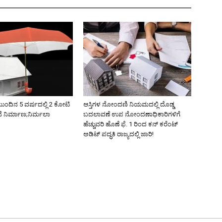
ುಂದಿನ 5 ವರ್ಷದಲ್ಲಿ 2 ಕೋಟಿ
ಆಸ್ತಿಗಳ ನೋಂದಣಿ ನಿಯಮದಲ್ಲಿ ದೊಡ್ಡ
 ನಿರ್ಮಾಣ;ನಿರ್ಮಲಾ
ಬದಲಾವಣೆ ಉಪ ನೋಂದಣಾಧಿಕಾರಿಗಳಿಗೆ
ಹೆಚ್ಚುವರಿ ಹೊಣೆ ಫೆ. 1 ರಿಂದ ಕನ್‌ ಕರೆಂಟ್
ಅಡಿಟ್ ಪದ್ಧತಿ ರಾಜ್ಯದಲ್ಲಿ ಜಾರಿ!