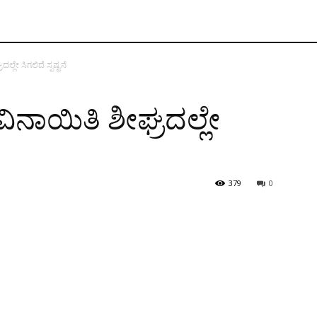
್ಲೇ ಸಿಗಲಿದೆ ಸ್ಪಷ್ಟನೆ
ಿನಾಯಿತಿ ಶೀಘ್ರದಲ್ಲೇ
379
0