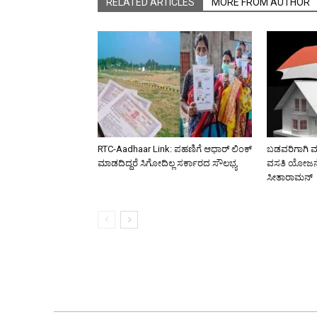
RELATED ARTICLES
MORE FROM AUTHOR
RTC-Aadhaar Link: ಪಹಣಿಗೆ ಆಧಾರ್ ಲಿಂಕ್
ಬಡವರಿಗಾಗಿ ಮ
ಮಾಡದಿದ್ದರೆ ಸಿಗೋದಿಲ್ಲ ಸರ್ಕಾರದ ಸೌಲಭ್ಯ
ವಸತಿ ಯೋಜನೆ
ಸೀತಾರಾಮನ್