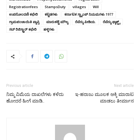
Registrationfees
StampsDuty
villages
Will
ಉಪನೋಂದಣಿ ಕಛೇರಿ
ಕಟ್ಟಡಗಳು
ಕರ್ನಾಟಕ ಸ್ಟ್ಯಾಂಪ್ ನಿಯಮಗಳು 1977
ಗ್ರಾಮಪಂಚಾಯಿತಿ ವ್ಯಾಪ್ತಿ
ಮಾರುಕಟ್ಟೆ ಮೌಲ್ಯ
ರೆವೆನ್ಯು ಪೀಡಿಯ.
ರೆವೆನ್ಯು ಫ್ಯಾಕ್ಟ್ಸ್
ಸಬ್ ರಿಜಿಸ್ಟ್ರಾರ್ ಕಛೇರಿ
ಹಳ್ಳಿಗಳು
Previous article
Next article
ನಿಮ್ಮ ವಿಮೆಯ ದಾಖಲೆಗಳು ಕಳೆದು
ಇ-ಹರಾಜು ಮೂಲಕ ಅಕ್ಕಿ ಮಾರಾಟ
ಹೋದರೆ ಹೀಗೆ ಮಾಡಿ..
ಮಾಡಲು ತೀರ್ಮಾನ