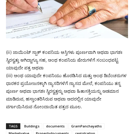
(ii) ಜಾಯಿಂಟ್ ಸ್ಪಾಕ್ ಕಂಪನಿಯ ಆಸ್ತಿಗಳು ಪೂರ್ಣವಾಗಿ ಅಥವಾ ಭಾಗಶಃ
ಸ್ಥಿರಸ್ವತ್ತು ಆಗಿದ್ದಾಗ್ಯೂ ಸಹ, ಅಂಥ ಕಂಪನಿಯ ಷೇರುಗಳಿಗೆ ಸಂಬಂಧಪಟ್ಟ
ಯಾವುದೇ ಪತ್ರ ಅಥವಾ
(iii) ಅಂಥ ಯಾವುದೇ ಕಂಪನಿಯು ಹೊರಡಿಸಿದ ಮತ್ತು ಅಂಥ ಡಿಬೆಂಚರುಗಳ
ಧಾರಕರ ಪ್ರಯೋಜನಕ್ಕಾಗಿ ನ್ಯಾಸರಿಗಳಿಗೆ ನ್ಯಾಸದ ಮೇಲೆ, ಕಂಪನಿಯು ತನ್ನ
ಪೂರ್ಣ ಅಥವಾ ಭಾಗಶಃ ಸ್ಥಿರಸ್ವತ್ತನ್ನು ಅಥವಾ ಹಿತಾಸಕ್ತಿಯನ್ನು ಅಡಮಾನ
ಮಾಡಿರುವ, ಹಸ್ತಾಂತರಿಸಿರುವ ಅಥವಾ ಅದರಲ್ಲಿನ ಯಾವುದೇ
ವರ್ಗಾಯಿಸಿರುವ ನೋಂದಾಯಿತ ಪತ್ರದ ಮೂಲ.
TAGS
Buildings
documents
GramPanchayaths
Marketvalue
Propertydocuments
registration