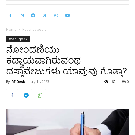
Home
Revenuepedia
Revenuepedia
ನೋಂದಣಿಯು
ಕಡ್ಡಾಯವಾಗಿರುವಂಥ
ದಸ್ತಾವೇಜುಗಳು ಯಾವುವು ಗೊತ್ತಾ?
By
RF Desk
-
July 11, 2023
162
0