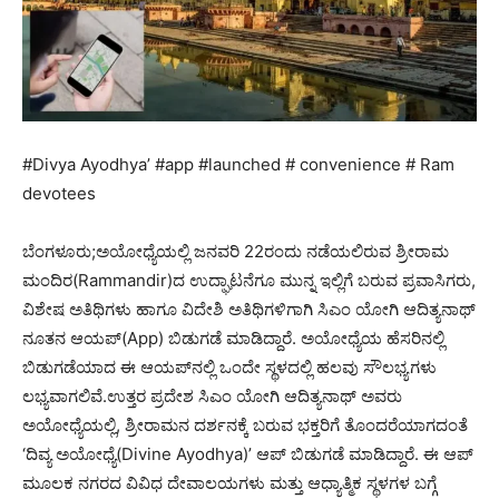
#Divya Ayodhya’ #app #launched # convenience # Ram
devotees
ಬೆಂಗಳೂರು;ಅಯೋಧ್ಯೆಯಲ್ಲಿ ಜನವರಿ 22ರಂದು ನಡೆಯಲಿರುವ ಶ್ರೀರಾಮ
ಮಂದಿರ(Rammandir)ದ ಉದ್ಘಾಟನೆಗೂ ಮುನ್ನ ಇಲ್ಲಿಗೆ ಬರುವ ಪ್ರವಾಸಿಗರು,
ವಿಶೇಷ ಅತಿಥಿಗಳು ಹಾಗೂ ವಿದೇಶಿ ಅತಿಥಿಗಳಿಗಾಗಿ ಸಿಎಂ ಯೋಗಿ ಆದಿತ್ಯನಾಥ್
ನೂತನ ಆಯಪ್(App) ಬಿಡುಗಡೆ ಮಾಡಿದ್ದಾರೆ. ಅಯೋಧ್ಯೆಯ ಹೆಸರಿನಲ್ಲಿ
ಬಿಡುಗಡೆಯಾದ ಈ ಆಯಪ್‌ನಲ್ಲಿ ಒಂದೇ ಸ್ಥಳದಲ್ಲಿ ಹಲವು ಸೌಲಭ್ಯಗಳು
ಲಭ್ಯವಾಗಲಿವೆ.ಉತ್ತರ ಪ್ರದೇಶ ಸಿಎಂ ಯೋಗಿ ಆದಿತ್ಯನಾಥ್ ಅವರು
ಅಯೋಧ್ಯೆಯಲ್ಲಿ, ಶ್ರೀರಾಮನ ದರ್ಶನಕ್ಕೆ ಬರುವ ಭಕ್ತರಿಗೆ ತೊಂದರೆಯಾಗದಂತೆ
‘ದಿವ್ಯ ಅಯೋಧ್ಯೆ(Divine Ayodhya)’ ಆಪ್ ಬಿಡುಗಡೆ ಮಾಡಿದ್ದಾರೆ. ಈ ಆಪ್
ಮೂಲಕ ನಗರದ ವಿವಿಧ ದೇವಾಲಯಗಳು ಮತ್ತು ಆಧ್ಯಾತ್ಮಿಕ ಸ್ಥಳಗಳ ಬಗ್ಗೆ