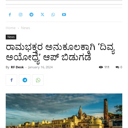
Home
News
News
ರಾಮಭಕ್ತರ ಅನುಕೂಲಕ್ಕಾಗಿ ‘ದಿವ್ಯ
ಅಯೋಧ್ಯೆ’ ಆಪ್ ಬಿಡುಗಡೆ
By
RF Desk
-
January 16, 2024
111
0