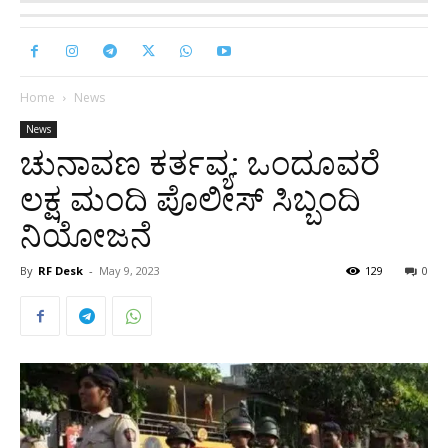
Home
News
News
ಚುನಾವಣ ಕರ್ತವ್ಯ: ಒಂದೂವರೆ
ಲಕ್ಷ ಮಂದಿ ಪೊಲೀಸ್ ಸಿಬ್ಬಂದಿ
ನಿಯೋಜನೆ
By
RF Desk
-
May 9, 2023
129
0