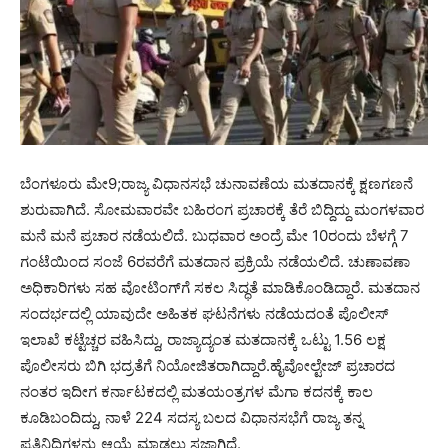
ಬೆಂಗಳೂರು ಮೇ9;ರಾಜ್ಯ ವಿಧಾನಸಭೆ ಚುನಾವಣೆಯ ಮತದಾನಕ್ಕೆ ಕ್ಷಣಗಣನೆ
ಶುರುವಾಗಿದೆ. ಸೋಮವಾರವೇ ಬಹಿರಂಗ ಪ್ರಚಾರಕ್ಕೆ ತೆರೆ ಬಿದ್ದಿದ್ದು ಮಂಗಳವಾರ
ಮನೆ ಮನೆ ಪ್ರಚಾರ ನಡೆಯಲಿದೆ. ಬುಧವಾರ ಅಂದ್ರೆ ಮೇ 10ರಂದು ಬೆಳಗ್ಗೆ 7
ಗಂಟೆಯಿಂದ ಸಂಜೆ 6ರವರೆಗೆ ಮತದಾನ ಪ್ರಕ್ರಿಯೆ ನಡೆಯಲಿದೆ. ಚುಣಾವಣಾ
ಅಧಿಕಾರಿಗಳು ಸಹ ವೋಟಿಂಗ್​​ಗೆ ಸಕಲ ಸಿದ್ಧತೆ ಮಾಡಿಕೊಂಡಿದ್ದಾರೆ. ಮತದಾನ
ಸಂದರ್ಭದಲ್ಲಿ ಯಾವುದೇ ಅಹಿತಕ ಘಟನೆಗಳು ನಡೆಯದಂತೆ ಪೊಲೀಸ್
ಇಲಾಖೆ ಕಟ್ಟೆಚ್ಚರ ವಹಿಸಿದ್ದು, ರಾಜ್ಯಾದ್ಯಂತ ಮತದಾನಕ್ಕೆ ಒಟ್ಟು 1.56 ಲಕ್ಷ
ಪೊಲೀಸರು ಬಿಗಿ ಭದ್ರತೆಗೆ ನಿಯೋಜಿತರಾಗಿದ್ದಾರೆ.ಹೈವೋಲ್ಟೇಜ್ ಪ್ರಚಾರದ
ನಂತರ ಇದೀಗ ಕರ್ನಾಟಕದಲ್ಲಿ ಮತಯಂತ್ರಗಳ ಮೆಗಾ ಕದನಕ್ಕೆ ಕಾಲ
ಕೂಡಿಬಂದಿದ್ದು, ನಾಳೆ 224 ಸದಸ್ಯ ಬಲದ ವಿಧಾನಸಭೆಗೆ ರಾಜ್ಯ ತನ್ನ
ಪ್ರತಿನಿಧಿಗಳನ್ನು ಆಯ್ಕೆ ಮಾಡಲು ಸಜ್ಜಾಗಿದೆ.