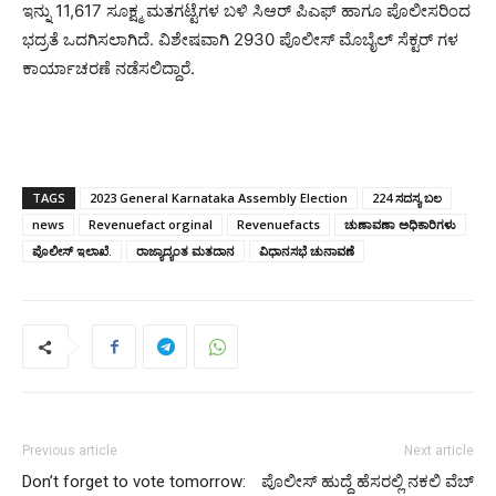
ಇನ್ನು 11,617 ಸೂಕ್ಷ್ಮ ಮತಗಟ್ಟೆಗಳ ಬಳಿ ಸಿಆರ್ ಪಿಎಫ್ ಹಾಗೂ ಪೊಲೀಸರಿಂದ
ಭದ್ರತೆ ಒದಗಿಸಲಾಗಿದೆ. ವಿಶೇಷವಾಗಿ 2930 ಪೊಲೀಸ್ ಮೊಬೈಲ್ ಸೆಕ್ಟರ್ ಗಳ
ಕಾರ್ಯಾಚರಣೆ ನಡೆಸಲಿದ್ದಾರೆ.
TAGS
2023 General Karnataka Assembly Election
224 ಸದಸ್ಯ ಬಲ
news
Revenuefact orginal
Revenuefacts
ಚುಣಾವಣಾ ಅಧಿಕಾರಿಗಳು
ಪೊಲೀಸ್ ಇಲಾಖೆ.
ರಾಜ್ಯಾದ್ಯಂತ ಮತದಾನ
ವಿಧಾನಸಭೆ ಚುನಾವಣೆ
Previous article
Next article
Don’t forget to vote tomorrow:
ಪೊಲೀಸ್ ಹುದ್ದೆ ಹೆಸರಲ್ಲಿ ನಕಲಿ ವೆಬ್