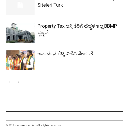
Siteleri Turk
Property Tax;ಆಸ್ತಿ ತೆರಿಗೆ ಹೆಚ್ಚಳ ಇಲ್ಲ BBMP
ಸ್ಪಷ್ಟನೆ
ಜನಾರ್ದನ ರೆಡ್ಡಿ ಬಿಜೆಪಿ ಸೇರ್ಪಡೆ
© 2022 - Revenue Facts. All Rights Reserved.