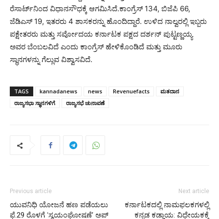
ರೆಸಾರ್ಟ್‌ನಿಂದ ವಿಧಾನಸೌಧಕ್ಕೆ ಆಗಮಿಸಿದೆ.ಕಾಂಗ್ರೆಸ್ 134, ಬಿಜೆಪಿ 66,
ಜೆಡಿಎಸ್ 19, ಇತರರು 4 ಶಾಸಕರನ್ನು ಹೊಂದಿದ್ದಾರೆ. ಉಳಿದ ನಾಲ್ವರಲ್ಲಿ ಇಬ್ಬರು
ಪಕ್ಷೇತರರು ಮತ್ತು ಸರ್ವೋದಯ ಕರ್ನಾಟಕ ಪಕ್ಷದ ದರ್ಶನ್ ಪುಟ್ಟಣ್ಣಯ್ಯ
ಅವರ ಬೆಂಬಲವಿದೆ ಎಂದು ಕಾಂಗ್ರೆಸ್ ಹೇಳಿಕೊಂಡಿದೆ ಮತ್ತು ಮೂರು
ಸ್ಥಾನಗಳನ್ನು ಗೆಲ್ಲುವ ವಿಶ್ವಾಸವಿದೆ.
TAGS
kannadanews
news
Revenuefacts
ಮತದಾನ
ರಾಜ್ಯಸಭಾ ಸ್ಥಾನಗಳಿಗೆ
ರಾಜ್ಯಸಭೆ ಚುನಾವಣೆ
Previous article
Next article
ಯುವನಿಧಿ ಯೋಜನೆ ಹಣ ಪಡೆಯಲು
ಕರ್ನಾಟಕದಲ್ಲಿ ನಾಮಫಲಕಗಳಲ್ಲಿ
ಫೆ.29 ರೊಳಗೆ ʻಸ್ವಯಂಘೋಷಣೆʼ ಅಪ್
ಕನ್ನಡ ಕಡ್ಡಾಯ: ವಿಧೇಯಕಕ್ಕೆ