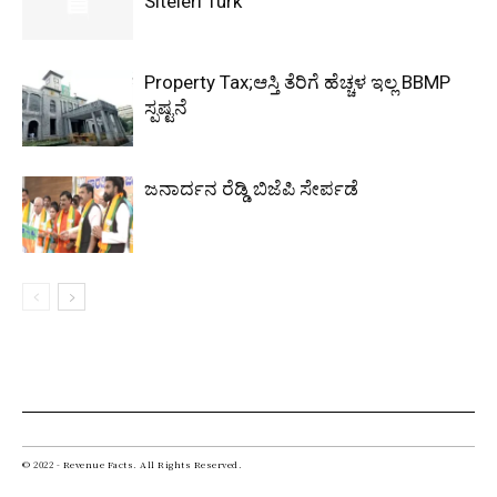
Siteleri Turk
Property Tax;ಆಸ್ತಿ ತೆರಿಗೆ ಹೆಚ್ಚಳ ಇಲ್ಲ BBMP
ಸ್ಪಷ್ಟನೆ
ಜನಾರ್ದನ ರೆಡ್ಡಿ ಬಿಜೆಪಿ ಸೇರ್ಪಡೆ
© 2022 - Revenue Facts. All Rights Reserved.