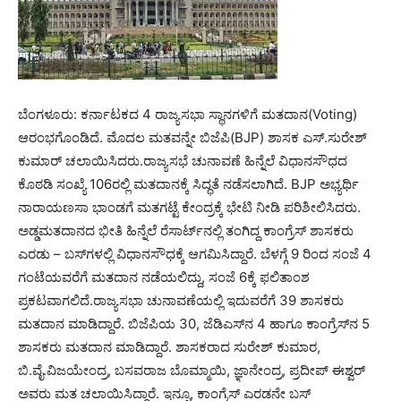
ಬೆಂಗಳೂರು: ಕರ್ನಾಟಕದ 4 ರಾಜ್ಯಸಭಾ ಸ್ಥಾನಗಳಿಗೆ ಮತದಾನ(Voting)
ಆರಂಭಗೊಂಡಿದೆ. ಮೊದಲ ಮತವನ್ನೇ ಬಿಜೆಪಿ(BJP) ಶಾಸಕ ಎಸ್.ಸುರೇಶ್
ಕುಮಾರ್ ಚಲಾಯಿಸಿದರು.ರಾಜ್ಯಸಭೆ ಚುನಾವಣೆ ಹಿನ್ನೆಲೆ ವಿಧಾನಸೌಧದ
ಕೊಠಡಿ ಸಂಖ್ಯೆ 106ರಲ್ಲಿ ಮತದಾನಕ್ಕೆ ಸಿದ್ಧತೆ ನಡೆಸಲಾಗಿದೆ. BJP ಅಭ್ಯರ್ಥಿ
ನಾರಾಯಣಸಾ ಭಾಂಡಗೆ ಮತಗಟ್ಟೆ ಕೇಂದ್ರಕ್ಕೆ ಭೇಟಿ ನೀಡಿ ಪರಿಶೀಲಿಸಿದರು.
ಅಡ್ಡಮತದಾನದ ಭೀತಿ ಹಿನ್ನೆಲೆ ರೆಸಾರ್ಟ್‌ನಲ್ಲಿ ತಂಗಿದ್ದ ಕಾಂಗ್ರೆಸ್ ಶಾಸಕರು
ಎರಡು – ಬಸ್‌ಗಳಲ್ಲಿ ವಿಧಾನಸೌಧಕ್ಕೆ ಆಗಮಿಸಿದ್ದಾರೆ. ಬೆಳಗ್ಗೆ 9 ರಿಂದ ಸಂಜೆ 4
ಗಂಟೆಯವರೆಗೆ ಮತದಾನ ನಡೆಯಲಿದ್ದು, ಸಂಜೆ 6ಕ್ಕೆ ಫಲಿತಾಂಶ
ಪ್ರಕಟವಾಗಲಿದೆ.ರಾಜ್ಯಸಭಾ ಚುನಾವಣೆಯಲ್ಲಿ ಇದುವರೆಗೆ 39 ಶಾಸಕರು
ಮತದಾನ ಮಾಡಿದ್ದಾರೆ. ಬಿಜೆಪಿಯ 30, ಜೆಡಿಎಸ್‌ನ 4 ಹಾಗೂ ಕಾಂಗ್ರೆಸ್‌ನ 5
ಶಾಸಕರು ಮತದಾನ ಮಾಡಿದ್ದಾರೆ. ಶಾಸಕರಾದ ಸುರೇಶ್ ಕುಮಾರ,
ಬಿ.ವೈ.ವಿಜಯೇಂದ್ರ, ಬಸವರಾಜ ಬೊಮ್ಮಾಯಿ, ಜ್ಞಾನೇಂದ್ರ, ಪ್ರದೀಪ್ ಈಶ್ವರ್
ಅವರು ಮತ ಚಲಾಯಿಸಿದ್ದಾರೆ. ಇನ್ನೂ, ಕಾಂಗ್ರೆಸ್ ಎರಡನೇ ಬಸ್‌