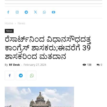
Home
News
News
ರೆಸಾರ್ಟ್‌ನಿಂದ ವಿಧಾನಸೌಧದತ್ತ
ಕಾಂಗ್ರೆಸ್‌ ಶಾಸಕರು;ಈವರೆಗೆ 39
ಶಾಸಕರಿಂದ ಮತದಾನ
By
RF Desk
-
February 27, 2024
138
0