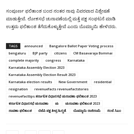
ಸಂಪೂರ್ಣ ಫಲಿತಾಂಶ ಬಂದ ನಂತರ ನಾವು ವಿವರವಾದ ವಿಶ್ಲೇಷಣೆ
ಮಾಡುತ್ತೇವೆ. ಲೋಕಸಭೆ ಚುನಾವಣೆಯಲ್ಲಿ ಮತ್ತೆ ಪಕ್ಷ ಸಂಘಟನೆ ಮಾಡಿ
ಉತ್ತಮ ಫಲಿತಾಂಶ ತೆಗೆದುಕೊಳ್ಳುತ್ತೇವೆ ಎಂದು ಬೊಮ್ಮಾಯಿ ಹೇಳಿದರು.
TAGS
announced
Bangalore Ballot Paper Voting process
bengaluru
BJP party
citizens
CM Basavaraja Bommai
complete majority
congress
Karnataka
Karnataka Assembly Election 2023
Karnataka Assembly Election Result 2023
Karnataka election results
New Government
residential
resignation
revenuefacts revenuefactstories
revenuefacttips.ಕರ್ನಾಟಕ ವಿಧಾನಸಭೆ ಚುನಾವಣಾ ಫಲಿತಾಂಶ 2023
ಕರ್ನಾಟಕ ವಿಧಾನಸಭೆ ಚುನಾವಣಾ
ಚು
ಚುನಾವಣಾ ಫಲಿತಾಂಶ 2023
ನಾವಣಾ ಫಲಿತಾಂಶ
ಬಿಜೆಪಿ ಪಕ್ಷ ತೀವ್ರ ಹಿನ್ನಡೆ.
ಬೊಮ್ಮಾಯಿ ರಾಜಿನಾಮೆ
ಸಂಜೆ ಸಿಎಂ