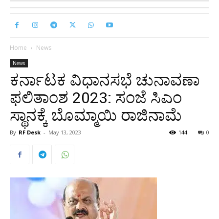
Home
News
News
ಕರ್ನಾಟಕ ವಿಧಾನಸಭೆ ಚುನಾವಣಾ
ಫಲಿತಾಂಶ 2023: ಸಂಜೆ ಸಿಎಂ
ಸ್ಥಾನಕ್ಕೆ ಬೊಮ್ಮಾಯಿ ರಾಜಿನಾಮೆ
By
RF Desk
-
May 13, 2023
144
0