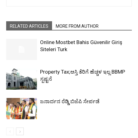
RELATED ARTICLES
MORE FROM AUTHOR
Online Mostbet Bahis Güvenilir Giriş
Siteleri Turk
Property Tax;ಆಸ್ತಿ ತೆರಿಗೆ ಹೆಚ್ಚಳ ಇಲ್ಲ BBMP
ಸ್ಪಷ್ಟನೆ
ಜನಾರ್ದನ ರೆಡ್ಡಿ ಬಿಜೆಪಿ ಸೇರ್ಪಡೆ