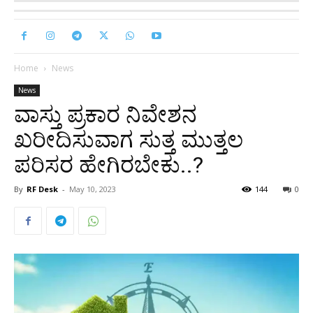
Home
News
News
ವಾಸ್ತು ಪ್ರಕಾರ ನಿವೇಶನ
ಖರೀದಿಸುವಾಗ ಸುತ್ತ ಮುತ್ತಲ
ಪರಿಸರ ಹೇಗಿರಬೇಕು..?
By
RF Desk
-
May 10, 2023
144
0