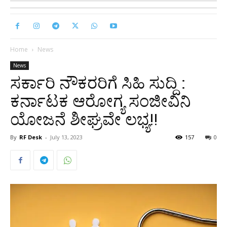
Home
News
News
ಸರ್ಕಾರಿ ನೌಕರರಿಗೆ ಸಿಹಿ ಸುದ್ದಿ :
ಕರ್ನಾಟಕ ಆರೋಗ್ಯ ಸಂಜೀವಿನಿ
ಯೋಜನೆ ಶೀಘ್ರವೇ ಲಭ್ಯ!!
By
RF Desk
-
July 13, 2023
157
0