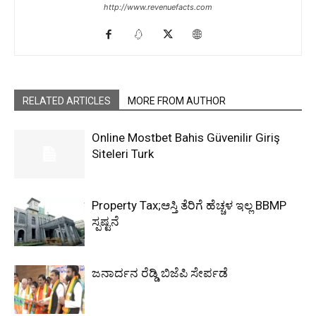
http://www.revenuefacts.com
RELATED ARTICLES
MORE FROM AUTHOR
Online Mostbet Bahis Güvenilir Giriş
Siteleri Turk
Property Tax;ಆಸ್ತಿ ತೆರಿಗೆ ಹೆಚ್ಚಳ ಇಲ್ಲ BBMP
ಸ್ಪಷ್ಟನೆ
ಜನಾರ್ದನ ರೆಡ್ಡಿ ಬಿಜೆಪಿ ಸೇರ್ಪಡೆ