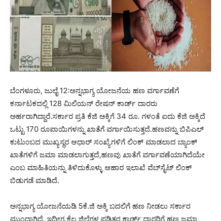
ಬೆಂಗಳೂರು, ಜುಲೈ 12:ಅನ್ನಭಾಗ್ಯ ಯೋಜನೆಯ ಹಣ ವರ್ಗಾವಣೆಗೆ
ಕರ್ನಾಟಕದಲ್ಲಿ 128 ಮಿಲಿಯನ್ ರೇಷನ್ ಕಾರ್ಡ್ ದಾರರು
ಅರ್ಹರಾಗಿದ್ದಾರೆ.ಸರ್ಕಾರ ಪ್ರತಿ ಕೆಜಿ ಅಕ್ಕಿಗೆ 34 ರೂ. ಗಳಂತೆ ಐದು ಕೆಜಿ ಅಕ್ಕಿದೆ
ಒಟ್ಟು 170 ರೂಪಾಯಿಗಳನ್ನು ಖಾತೆಗೆ ವರ್ಗಾಯಿಸುತ್ತದೆ.ಹಣವನ್ನು ಬಿಪಿಎಲ್
ಕುಟುಂಬದ ಮುಖ್ಯಸ್ಥರ ಆಧಾರ್ ಸಂಖ್ಯೆಗಳಿಗೆ ಲಿಂಕ್ ಮಾಡಲಾದ ಬ್ಯಾಂಕ್
ಖಾತೆಗಳಿಗೆ ಜಮಾ ಮಾಡಲಾಗುತ್ತದೆ,ಹಣವು ಖಾತೆಗೆ ವರ್ಗಾವಣೆಯಾಗಿದೆಯೇ
ಎಂಬ ಮಾಹಿತಿಯನ್ನು ತಿಳಿದುಕೊಳ್ಳು ಆಹಾರ ಇಲಾಖೆ ವೆಬ್‌ಸೈಟ್‌ ಲಿಂಕ್‌
ಬಿಡುಗಡೆ ಮಾಡಿದೆ.
ಅನ್ನಭಾಗ್ಯ ಯೋಜನೆಯಡಿ 5ಕೆ.ಜಿ ಅಕ್ಕಿ ಬದಲಿಗೆ ಹಣ ನೀಡಲು ಸರ್ಕಾರ
ಮುಂದಾಗಿದೆ. ಇದೀಗ ಕೆಲ ಜಿಲ್ಲೆಗಳ ಪಡಿತರ ಕಾರ್ಡ್ ದಾರರಿಗೆ ಹಣ ಜಮಾ