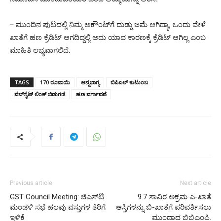
– ಮುಂದಿನ ಪುಟದಲ್ಲಿ ನಿಮ್ಮ ಅಕೌಂಟ್‌ಗೆ ದುಡ್ಡು ಜಮೆ ಆಗಿದ್ಯಾ, ಒಂದು ವೇಳೆ
ಖಾತೆಗೆ ಹಣ ಕ್ರೆಡಿಟ್ ಆಗದಿದ್ದಲ್ಲಿ ಅದು ಯಾವ ಕಾರಣಕ್ಕೆ ಕ್ರೆಡಿಟ್ ಆಗಿಲ್ಲ ಎಂಬ
ಮಾಹಿತಿ ಲಭ್ಯವಾಗಲಿದೆ.
TAGS
170 ರೂಪಾಯಿ
ಅನ್ನಭಾಗ್ಯ
ಬಿಪಿಎಲ್ ಕುಟುಂಬ
ವೆಬ್‌ಸೈಟ್‌ ಲಿಂಕ್‌ ಬಿಡುಗಡೆ
ಹಣ ವರ್ಗಾವಣೆ
Previous article
Next article
GST Council Meeting: ಜಿಎಸ್‍ಟಿ
9.7 ಸಾವಿರ ಅಕ್ರಮ ಎ-ಖಾತೆ
ಮಂಡಳಿ ಸಭೆ ಹಲವು ವಸ್ತುಗಳ ತೆರಿಗೆ
ಆಸ್ತಿಗಳನ್ನು ಬಿ-ಖಾತೆಗೆ ಪರಿವರ್ತಿಸಲು
ಇಳಿಕೆ
ಮುಂದಾದ ಬಿಬಿಎಂಪಿ.