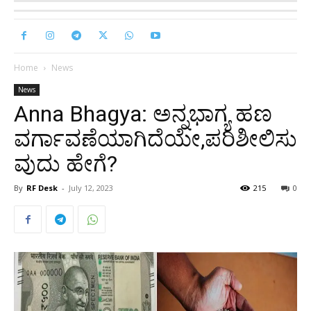
Home
News
News
Anna Bhagya: ಅನ್ನಭಾಗ್ಯ ಹಣ
ವರ್ಗಾವಣೆಯಾಗಿದೆಯೇ,ಪರಿಶೀಲಿಸು
ವುದು ಹೇಗೆ?
By
RF Desk
-
July 12, 2023
215
0