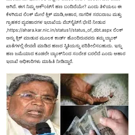
ಆಗಿದೆ. ಈಗ ನಿಮ್ಮ ಅಕೌಂಟ್‌ಗೆ ಹಣ ಬಂದಿದೆಯೇ? ಎಂದು ತಿಳಿಯಲು ಈ
ಕೆಳಗಿರುವ ಲಿಂಕ್ ಮೇಲೆ ಕ್ಲಿಕ್ ಮಾಡಿ,ಆಹಾರ, ನಾಗರಿಕ ಸರಬರಾಜು ಮತ್ತು
ಗ್ರಾಹಕರ ವ್ಯವಹಾರಗಳ ಇಲಾಖೆಯ ವೆಬ್‌ಸೈಟ್‌ಗೆ ಭೇಟಿ ನೀಡುವ
,https://ahara.kar.nic.in/status1/status_of_dbt.aspx ಲಿಂಕ್
ಅನ್ನು ಕ್ಲಿಕ್ ಮಾಡುವ ಮೂಲಕ ಕಾರ್ಡ್ ಹೊಂದಿರುವವರು ತಮ್ಮ ಬ್ಯಾಂಕ್
ಖಾತೆಗಳಲ್ಲಿ ಠೇವಣಿ ಮಾಡಿದ ಹಣದ ಸ್ಥಿತಿಯನ್ನು ಪರಿಶೀಲಿಸಬಹುದು. ಇನ್ನು
ಹಣ ಜಮೆಯಾದ ಕೂಡಲೇ ಬ್ಯಾಂಕ್‌ನಿಂದ ಸಂದೇಶ ಬರಲಿದೆ ಎಂದು ಆಹಾರ
ಇಲಾಖೆ ಅಧಿಕಾರಿಗಳು ಮಾಹಿತಿ ನೀಡಿದ್ದಾರೆ.