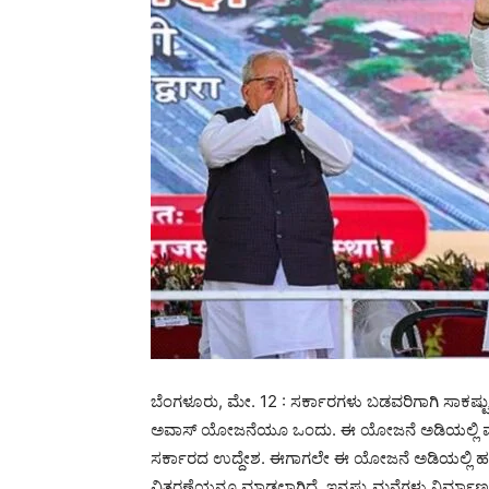
ಬೆಂಗಳೂರು, ಮೇ. 12 : ಸರ್ಕಾರಗಳು ಬಡವರಿಗಾಗಿ ಸಾಕಷ್ಟು ವಸ
ಅವಾಸ್ ಯೋಜನೆಯೂ ಒಂದು. ಈ ಯೋಜನೆ ಅಡಿಯಲ್ಲಿ ವಸತಿ 
ಸರ್ಕಾರದ ಉದ್ದೇಶ. ಈಗಾಗಲೇ ಈ ಯೋಜನೆ ಅಡಿಯಲ್ಲಿ ಹಲ
ವಿತರಣೆಯನ್ನೂ ಮಾಡಲಾಗಿದೆ. ಇನ್ನಷ್ಟು ಮನೆಗಳು ನಿರ್ಮಾಣವಾ