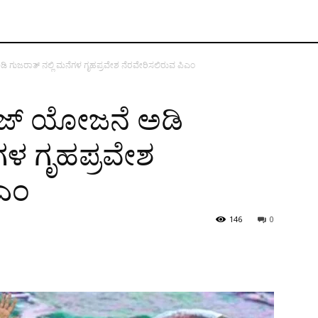
ಡಿ ಗುಜರಾತ್‌ ನಲ್ಲಿ ಮನೆಗಳ ಗೃಹಪ್ರವೇಶ ನೆರವೇರಿಸಲಿರುವ ಪಿಎಂ
ಾಜ್‌ ಯೋಜನೆ ಅಡಿ
ೆಗಳ ಗೃಹಪ್ರವೇಶ
ಿಎಂ
146
0