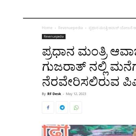
Home
Revenuepedia
ಪ್ರಧಾನ ಮಂತ್ರಿ ಆವಾಜ್‌ ಯೋಜನೆ ಅ
Revenuepedia
ಪ್ರಧಾನ ಮಂತ್ರಿ ಆವ
ಗುಜರಾತ್‌ ನಲ್ಲಿ ಮನ
ನೆರವೇರಿಸಲಿರುವ ಪ
By
RF Desk
-
May 12, 2023