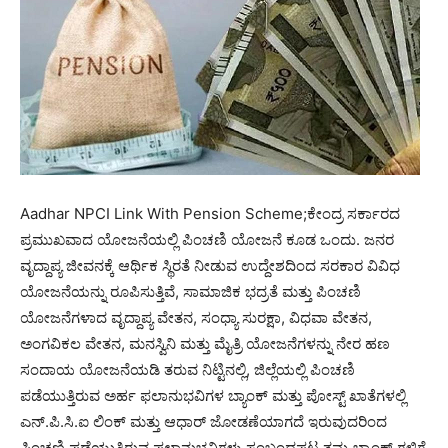
Aadhar NPCI Link With Pension Scheme;ಕೇಂದ್ರ ಸರ್ಕಾರದ
ಪ್ರಮುಖವಾದ ಯೋಜನೆಯಲ್ಲಿ ಪಿಂಚಣಿ ಯೋಜನೆ ಕೂಡ ಒಂದು. ಜನರ
ವೃದ್ದಾಪ್ಯ ಜೀವನಕ್ಕೆ ಆರ್ಥಿಕ ಸ್ಥಿರತೆ ನೀಡುವ ಉದ್ದೇಶದಿಂದ ಸರಕಾರ ವಿವಿಧ
ಯೋಜನೆಯನ್ನು ರೂಪಿಸುತ್ತಿವೆ, ಸಾಮಾಜಿಕ ಭದ್ರತೆ ಮತ್ತು ಪಿಂಚಣಿ
ಯೋಜನೆಗಳಾದ ವೃದ್ದಾಪ್ಯ ವೇತನ, ಸಂಧ್ಯಾ ಸುರಕ್ಷಾ, ವಿಧವಾ ವೇತನ,
ಅಂಗವಿಕಲ ವೇತನ, ಮನಸ್ವಿನಿ ಮತ್ತು ಮೈತ್ರಿ ಯೋಜನೆಗಳನ್ನು ನೇರ ಹಣ
ಸಂದಾಯ ಯೋಜನೆಯಡಿ ತರುವ ನಿಟ್ಟಿನಲ್ಲಿ, ಜಿಲ್ಲೆಯಲ್ಲಿ ಪಿಂಚಣಿ
ಪಡೆಯುತ್ತಿರುವ ಅರ್ಹ ಫಲಾನುಭವಿಗಳ ಬ್ಯಾಂಕ್ ಮತ್ತು ಪೋಸ್ಟ್ ಖಾತೆಗಳಲ್ಲಿ
ಎನ್.ಪಿ.ಸಿ.ಐ ಲಿಂಕ್ ಮತ್ತು ಆಧಾರ್ ಜೋಡಣೆಯಾಗದೆ ಇರುವುದರಿಂದ
ಪಿಂಚಣಿ ಪಡೆಯುತ್ತಿರುವ ಫಲಾನುಭವಿಗಳು ಸಂಬಂಧಪಟ್ಟ ತಮ್ಮ ಬ್ಯಾಂಕ್ ಗಳಿಗೆ