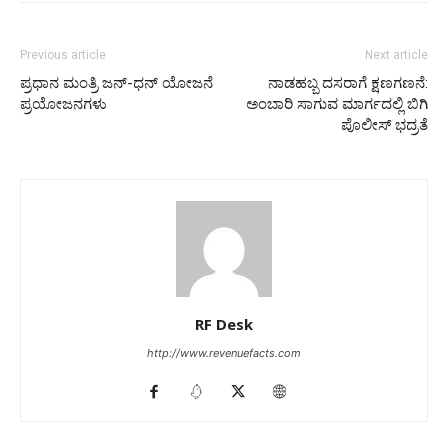
Previous article
Next article
ಪ್ರಧಾನ ಮಂತ್ರಿ ಜನ್-ಧನ್ ಯೋಜನೆ
ನಾಡಹಬ್ಬ ದಸರಾಗೆ ಕ್ಷಣಗಣನೆ:
ಪ್ರಯೋಜನಗಳು
ಅಂಬಾರಿ ಸಾಗುವ ಮಾರ್ಗದಲ್ಲಿ ಬಿಗಿ
ಪೊಲೀಸ್ ಭದ್ರತೆ
RF Desk
http://www.revenuefacts.com