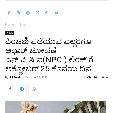
Home
News
News
ಪಿಂಚಣಿ ಪಡೆಯುವ ಎಲ್ಲರಿಗೂ
ಆಧಾರ್ ಜೋಡಣೆ
ಎನ್.ಪಿ.ಸಿ.ಐ(NPCI) ಲಿಂಕ್ ಗೆ
ಅಕ್ಟೋಬರ್ 25 ಕೊನೆಯ ದಿನ
By
RF Desk
-
October 23, 2023
186
0