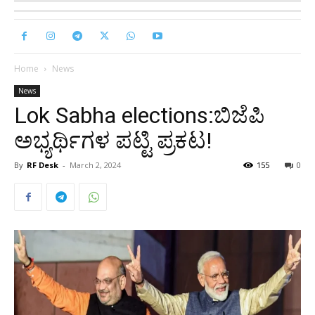
Home
News
News
Lok Sabha elections:ಬಿಜೆಪಿ
ಅಭ್ಯರ್ಥಿಗಳ ಪಟ್ಟಿ ಪ್ರಕಟ!
By
RF Desk
-
March 2, 2024
155
0