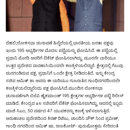
ದೆಹಲಿ;ಲೋಕಸಭಾ ಚುನಾವಣೆ ಹಿನ್ನೆಲೆಯಲ್ಲಿ ಭಾರತೀಯ ಜನತಾ ಪಕ್ಷವು
ಇಂದು 195 ಅಭ್ಯರ್ಥಿಗಳ ಮೊದಲ ಪಟ್ಟಿಯನ್ನು ಘೋಷಿಸಿದೆ. ಈ ಪಟ್ಟಿಯಲ್ಲಿ
ಪ್ರಧಾನಿ ಮೋದಿ ಅವರಿಗೆ ಟಿಕೆಟ್ ಘೋಷಿಸಲಾಗಿದ್ದು, ಮೂರನೇ ಬಾರಿಯೂ
ಉತ್ತರ ಪ್ರದೇಶದ ವಾರಣಾಸಿಯಿಂದಲೇ ಕಣಕ್ಕಿಳಿಯಲಿದ್ದಾರೆ. ಕ್ಷೇತ್ರದಲ್ಲಿ ಗೆಲುವು
ಮನಗಂಡಿರುವ ಪಕ್ಷ, ಪ್ರಧಾನಿಗೆ ಒಂದೇ ಕ್ಷೇತ್ರ ನೀಡಿದಂತಿದೆ. ಇನ್ನು ಕೇಂದ್ರ
ಸಚಿವ ಅಮಿತ್ ಶಾ ಅವರು ಈ ಬಾರಿಯೂ ಗುಜರಾತಿನ ಗಾಂಧಿನಗರದಿಂದಲೇ
ಕಣಕ್ಕಿಳಿಯಲಿದ್ದಾರೆಂದು ಪಕ್ಷ ಘೋಷಿಸಿದೆ.ಮುಂದಿನ ಲೋಕಸಭಾ
ಚುನಾವಣೆಗಾಗಿ ಬಿಜೆಪಿ ಹೈಕಮಾಂಡ್ 195 ಕ್ಷೇತ್ರಗಳ ಅಭ್ಯರ್ಥಿಗಳ ಪಟ್ಟಿ ರಿಲೀಸ್
ಮಾಡಿದೆ. ಕೇಂದ್ರದ ೩೪ ಸಚಿವರಿಗೆ ಟಿಕೆಟ್ ಘೋಷಿಸಲಾಗಿದ್ದು, ಅದರಲ್ಲಿ ಇಬ್ಬರು
ಮಾಜಿ ಸಿಎಂ, 50 ವರ್ಷದ 47 ಯುವಕರನ್ನು ಕಣಕ್ಕೆ ಇಳಿಸಲಾಗುತ್ತಿದೆ.
ಅರುಣಾಚಲ ಪ್ರದೇಶದಿಂದ ಕಿರಣ್ ರಿಜಿಜು, ಚಾಂದಿನಿ ಚೌಕ್ ನಿಂದ ಪ್ರವೀಣ್,
ಗಾಂಧಿ ನಗರದಿಂದ ಅಮಿತ್ ಷಾ, ರಾಜಕೋಟ್- ಪುರುಷೋತ್ತಮ ಸೇರಿದಂತೆ