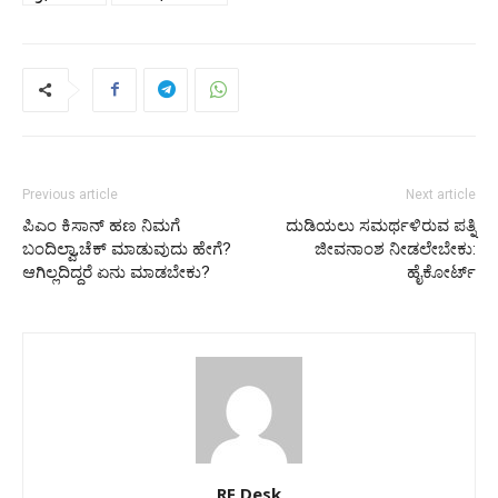
Previous article
Next article
ಪಿಎಂ ಕಿಸಾನ್​ ಹಣ ನಿಮಗೆ
ದುಡಿಯಲು ಸಮರ್ಥಳಿರುವ ಪತ್ನಿ
ಬಂದಿಲ್ವಾ,ಚೆಕ್‌ ಮಾಡುವುದು ಹೇಗೆ?
ಜೀವನಾಂಶ ನೀಡಲೇಬೇಕು:
ಆಗಿಲ್ಲದಿದ್ದರೆ ಏನು ಮಾಡಬೇಕು?
ಹೈಕೋರ್ಟ್
RF Desk