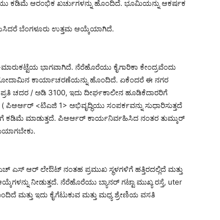
ೆಯು ಕಡಿಮೆ ಆರಂಭಿಕ ಖರ್ಚುಗಳನ್ನು ಹೊಂದಿದೆ. ಭೂಮಿಯನ್ನು ಆಕರ್ಷಕ
ಸಿದರೆ ಬೆಂಗಳೂರು ಉತ್ತಮ ಆಯ್ಕೆಯಾಗಿದೆ.
ಾರುಕಟ್ಟೆಯ ಭಾಗವಾಗಿದೆ. ನೆರೆಹೊರೆಯು ಕೈಗಾರಿಕಾ ಕೇಂದ್ರವೆಂದು
ಮತ್ತು ಗೋದಾಮಿನ ಕಾರ್ಯಾಚರಣೆಯನ್ನು ಹೊಂದಿದೆ. ಏಕೆಂದರೆ ಈ ನಗರ
ೂ. ಪ್ರತಿ ಚದರ / ಅಡಿ 3100, ಇದು ದೀರ್ಘಕಾಲೀನ ಹೂಡಿಕೆದಾರರಿಗೆ
ಯ ( ಪಿಆರ್ಆರ್ <ಟಿಎಜಿ 1> ಅಭಿವೃದ್ಧಿಯು ಸಂಪರ್ಕವನ್ನು ಸುಧಾರಿಸುತ್ತದೆ
ಕಡಿಮೆ ಮಾಡುತ್ತದೆ. ಪಿಆರ್ಆರ್ ಕಾರ್ಯನಿರ್ವಹಿಸಿದ ನಂತರ ತುಮ್ಕುರ್
ಮೆಯಾಗಬೇಕು.
ಚ್ ಎಸ್ ಆರ್ ಲೇಔಟ್ ನಂತಹ ಪ್ರಮುಖ ಸ್ಥಳಗಳಿಗೆ ಹತ್ತಿರದಲ್ಲಿದೆ ಮತ್ತು
ನ್ನು ನೀಡುತ್ತದೆ. ನೆರೆಹೊರೆಯು ಬ್ಯಾನರ್ ಗಟ್ಟಾ ಮುಖ್ಯ ರಸ್ತೆ, uter
ಹೊಂದಿದೆ ಮತ್ತು ಇದು ಕೈಗೆಟುಕುವ ಮತ್ತು ಮಧ್ಯ ಶ್ರೇಣಿಯ ವಸತಿ