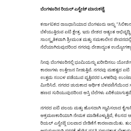
ಬೆಂಗಳೂರಿನ ರಿಯಲ್ ಎಸ್ಟೇಟ್ ಮಾರುಕಟ್ಟೆ
ಕರ್ನಾಟಕದ ರಾಜಧಾನಿಯಾದ ಬೆಂಗಳೂರು ಅನ್ನು “ಸಿಲಿಕಾನ
ಬೆಳೆಯುತ್ತಿರುವ ಐಟಿ ಕ್ಷೇತ್ರ. ಇದು ದೇಶದ ಅತ್ಯಂತ ಅಭಿವೃ
ಸಾಂಸ್ಕೃತಿಕವಾಗಿ ಶ್ರೀಮಂತ ಮತ್ತು ಸಮಕಾಲೀನ ಜೀವನದಲ್ಲಿ
ನೆಲೆಯಾಗಿರುವುದರಿಂದ ನಗರವು ದೇಶಾದ್ಯಂತ ಉದ್ಯೋಗಕ್ಕಾಗಿ 
ನೀವು ಬೆಂಗಳೂರಿನಲ್ಲಿ ಭೂಮಿಯನ್ನು ಖರೀದಿಸಲು ಯೋಚಿಸುತ್
ಕಾರಣಗಳು ಉತ್ತೇಜನ ನೀಡುತ್ತಿವೆ. ನಗರವು ಮಹತ್ವದ ಐಟಿ ಮ
ಉತ್ತಮ ಸಂಬಳ ಪಡೆಯುವ ವೃತ್ತಿಪರರ ಒಳಹರಿವು ಉಂಟಾಗುತ
ಮೀರಿಸಿದೆ. ನಗರದ ಚುರುಕಾದ ಆರ್ಥಿಕ ಬೆಳವಣಿಗೆಯಿಂದ ಸೆಳೆಯಲ
ಹಣದ ಸುರಿಯುವುದರಿಂದ ಆಸ್ತಿ ಬೆಲೆಗಳು ಏರಿಕೆಯಾಗುತ್ತವೆ
ನಗರದ ಐಟಿ ವಲಯ ಮತ್ತು ಹೊಸದಾಗಿ ಸ್ಥಾಪಿಸಲಾದ ಕೈಗಾರಿಕೆಗ
ಆಕ್ರಮಣಕಾರಿಯಾಗಿ ನೇಮಕ ಮಾಡಿಕೊಳ್ಳುತ್ತಿವೆ, ಕೆಲಸದ ಅವಕಾ
ರಿಯಲ್ ಎಸ್ಟೇಟ್ಗೆ ಬಲವಾದ ಬೇಡಿಕೆಗೆ ಕಾರಣವಾಯಿತು. ತ
ಅನುಗುಣವಾಗಿ ನಗರಕ್ಕೆ ಹೆಚ್ಚಿನ ವಸತಿ ಸ್ಥಳಾವಕಾಶ ಬೇಕಾಗು