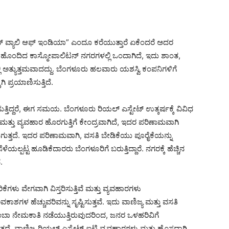
್ ವ್ಯಾಲಿ ಆಫ್ ಇಂಡಿಯಾ” ಎಂದೂ ಕರೆಯುತ್ತಾರೆ ಏಕೆಂದರೆ ಅದರ
ದ್ಧಿ ಹೊಂದಿದ ಕಾಸ್ಮೋಪಾಲಿಟನ್ ನಗರಗಳಲ್ಲಿ ಒಂದಾಗಿದೆ, ಇದು ಶಾಂತ,
 ಅತ್ಯುತ್ತಮವಾದದ್ದು. ಬೆಂಗಳೂರು ಹಲವಾರು ಯಶಸ್ವಿ ಕಂಪನಿಗಳಿಗೆ
ಪ್ರಯಾಣಿಸುತ್ತಿದೆ.
ತಿದ್ದರೆ, ಈಗ ಸಮಯ. ಬೆಂಗಳೂರು ರಿಯಲ್ ಎಸ್ಟೇಟ್ ಉತ್ಕರ್ಷಕ್ಕೆ ವಿವಿಧ
ತ್ತು ವ್ಯವಹಾರ ಹೊರಗುತ್ತಿಗೆ ಕೇಂದ್ರವಾಗಿದೆ, ಇದರ ಪರಿಣಾಮವಾಗಿ
್ತದೆ. ಇದರ ಪರಿಣಾಮವಾಗಿ, ವಸತಿ ಬೇಡಿಕೆಯು ಪೂರೈಕೆಯನ್ನು
್ಪಟ್ಟ ಹೂಡಿಕೆದಾರರು ಬೆಂಗಳೂರಿಗೆ ಬರುತ್ತಿದ್ದಾರೆ. ನಗರಕ್ಕೆ ಹೆಚ್ಚಿನ
.
ಳು ವೇಗವಾಗಿ ವಿಸ್ತರಿಸುತ್ತಿವೆ ಮತ್ತು ವ್ಯವಹಾರಗಳು
ಶಗಳ ಹೆಚ್ಚುವರಿವನ್ನು ಸೃಷ್ಟಿಸುತ್ತವೆ. ಇದು ವಾಣಿಜ್ಯ ಮತ್ತು ವಸತಿ
ುಂಬಾ ನೇಮಕಾತಿ ನಡೆಯುತ್ತಿರುವುದರಿಂದ, ಜನರ ಒಳಹರಿವಿಗೆ
ತ್ತದೆ. ವಾಣಿಜ್ಯ ರಿಯಲ್ ಎಸ್ಟೇಟ್ ಐಟಿ ವ್ಯವಹಾರಗಳು ಮತ್ತು ಹೊಸದಾಗಿ