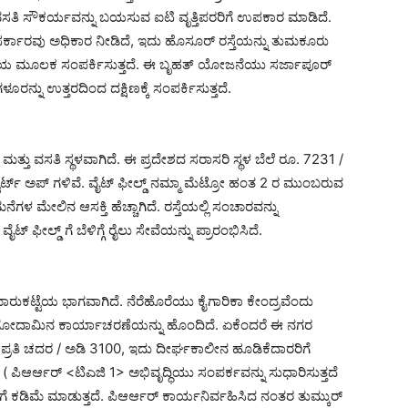
ವಸತಿ ಸೌಕರ್ಯವನ್ನು ಬಯಸುವ ಐಟಿ ವೃತ್ತಿಪರರಿಗೆ ಉಪಕಾರ ಮಾಡಿದೆ.
ಂದ್ರ ಸರ್ಕಾರವು ಅಧಿಕಾರ ನೀಡಿದೆ, ಇದು ಹೊಸೂರ್ ರಸ್ತೆಯನ್ನು ತುಮಕೂರು
ೂರ್ ರಸ್ತೆಯ ಮೂಲಕ ಸಂಪರ್ಕಿಸುತ್ತದೆ. ಈ ಬೃಹತ್ ಯೋಜನೆಯು ಸರ್ಜಾಪೂರ್
ನ್ನು ಉತ್ತರದಿಂದ ದಕ್ಷಿಣಕ್ಕೆ ಸಂಪರ್ಕಿಸುತ್ತದೆ.
ಪಾರ ಮತ್ತು ವಸತಿ ಸ್ಥಳವಾಗಿದೆ. ಈ ಪ್ರದೇಶದ ಸರಾಸರಿ ಸ್ಥಳ ಬೆಲೆ ರೂ. 7231 /
ಸ್ಟಾರ್ಟ್ ಅಪ್ ಗಳಿವೆ. ವೈಟ್ ಫೀಲ್ಡ್ ನಮ್ಮಾ ಮೆಟ್ರೋ ಹಂತ 2 ರ ಮುಂಬರುವ
ಳ ಮೇಲಿನ ಆಸಕ್ತಿ ಹೆಚ್ಚಾಗಿದೆ. ರಸ್ತೆಯಲ್ಲಿ ಸಂಚಾರವನ್ನು
ೈಟ್ ಫೀಲ್ಡ್ ಗೆ ಬೆಳಿಗ್ಗೆ ರೈಲು ಸೇವೆಯನ್ನು ಪ್ರಾರಂಭಿಸಿದೆ.
ಾರುಕಟ್ಟೆಯ ಭಾಗವಾಗಿದೆ. ನೆರೆಹೊರೆಯು ಕೈಗಾರಿಕಾ ಕೇಂದ್ರವೆಂದು
ಮತ್ತು ಗೋದಾಮಿನ ಕಾರ್ಯಾಚರಣೆಯನ್ನು ಹೊಂದಿದೆ. ಏಕೆಂದರೆ ಈ ನಗರ
ೂ. ಪ್ರತಿ ಚದರ / ಅಡಿ 3100, ಇದು ದೀರ್ಘಕಾಲೀನ ಹೂಡಿಕೆದಾರರಿಗೆ
ಯ ( ಪಿಆರ್ಆರ್ <ಟಿಎಜಿ 1> ಅಭಿವೃದ್ಧಿಯು ಸಂಪರ್ಕವನ್ನು ಸುಧಾರಿಸುತ್ತದೆ
ಕಡಿಮೆ ಮಾಡುತ್ತದೆ. ಪಿಆರ್ಆರ್ ಕಾರ್ಯನಿರ್ವಹಿಸಿದ ನಂತರ ತುಮ್ಕುರ್