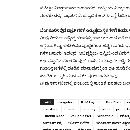
ಮೆಟ್ರೋ ನಿಲ್ದಾಣಗಳಾದ ಜಯನಗರ್, ರಾಷ್ಟೀಯ ವಿದ್ಯಾಲಯ
ಸಂಪರ್ಕವನ್ನು ಸುಧಾರಿಸಿದೆ. ಪ್ರಸ್ತಾವಿತ ಆರ್ ವಿ ರಸ್ತೆ ಟರ್ಮ
ಬೆಂಗಳೂರಿನಲ್ಲಿನ ಪ್ಲಾಟ್ ಗಳಿಗೆ ಅತ್ಯುತ್ತಮ ಸ್ಥಳಗಳಿಗೆ ತೀರ್
ನೀವು ರಿಯಲ್ ಎಸ್ಟೇಟ್ಗೆ ಹಣವನ್ನು ಹಾಕಲು ಬಯಸಿದರೆ ಭೂ
ಆಸ್ತಿಯಾಗಿದ್ದು, ಬೇಡಿಕೆಯು ಪೂರೈಕೆಗಿಂತ ಹೆಚ್ಚಿನದಾಗಿದೆ
ಗಳಿಸಬಹುದು. ಇದಲ್ಲದೆ, ಅಭಿವೃದ್ಧಿಯ ದೃಷ್ಟಿಯಿಂದ ನಿಮಗೆ 
ಕಥಾವಸ್ತುವಿನ ಮೇಲೆ ನೀವು ಬಯಸುವ ಯಾವುದೇ ಆಸ್ತಿಯನ್
ಗುಣಲಕ್ಷಣಗಳಲ್ಲಿ ಹೂಡಿಕೆ ಮಾಡುವುದಕ್ಕಿಂತ ಭೂ ಹೂಡಿಕ
ಹೂಡಿಕೆಯನ್ನಾಗಿ ಮಾಡುವ ಕೆಲವು ಅಂಶಗಳು ಇವು.
ನೀವು ಕರ್ನಾಟಕದಲ್ಲಿ ಭೂಮಿಯಲ್ಲಿ ಹೂಡಿಕೆ ಮಾಡಲು ಬಯ
TAGS
Bangalore
BTM Layout
Buy Plots
e
Investors
IT sector
money
plots
property
Tumkur Road
valued asset
Whitefield
ಏರೋಸ್ಪ
ತುಮಕೂರು ರಸ್ತೆ
ಬಿಟಿಎಮ್ ಲೇಔಟ್.
ಬೆಂಗಳೂರಿನ ರಿಯಲ್ ಎಸ್ಟೇಟ್
ವಾಣಿಜ್ಯ ರಿಯಲ್ ಎಸ್ಟೇಟ್
ವೈಟ್ ಫೀಲ್ಡ್
ಸರ್ಜಾಪೂರ್ ರಸ್ತೆ
ಸಿಲಿ