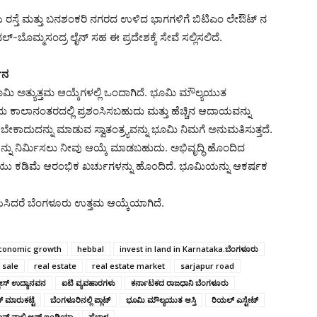
 ರಸ್ತೆ ಮತ್ತು ಬನಶಂಕರಿ ನಗರದ ಉಳಿದ ಭಾಗಗಳಿಗೆ ಬಿಟಿಎಂ ಲೇಔಟ್ ನ
ಿನಲ್-ಬೊಮ್ಮಸಂದ್ರ ಲೈನ್ ಸಹ ಈ ಪ್ರದೇಶಕ್ಕೆ ಸೇವೆ ಸಲ್ಲಿಸಲಿದೆ.
ಮಾನ
ಮಿ ಅತ್ಯುತ್ತಮ ಆಯ್ಕೆಗಳಲ್ಲಿ ಒಂದಾಗಿದೆ. ಭೂಮಿ ಮೌಲ್ಯಯುತ
. ಇದು ಕಾಲಾನಂತರದಲ್ಲಿ ಪ್ರಶಂಸಿಸಬಹುದು ಮತ್ತು ಹೆಚ್ಚಿನ ಆದಾಯವನ್ನು
ಬೇಕಾದುದನ್ನು ಮಾಡುವ ಸ್ವಾತಂತ್ರ್ಯವನ್ನು ಭೂಮಿ ನಿಮಗೆ ಅನುಮತಿಸುತ್ತದೆ.
ನು ನಿರ್ಮಿಸಲು ನೀವು ಆಯ್ಕೆ ಮಾಡಬಹುದು. ಅಭಿವೃದ್ಧಿ ಹೊಂದಿದ
ೆಯು ಕಡಿಮೆ ಆರಂಭಿಕ ಖರ್ಚುಗಳನ್ನು ಹೊಂದಿದೆ. ಭೂಮಿಯನ್ನು ಆಕರ್ಷಕ
ಸಿದರೆ ಬೆಂಗಳೂರು ಉತ್ತಮ ಆಯ್ಕೆಯಾಗಿದೆ.
conomic growth
hebbal
invest in land in Karnataka.ಬೆಂಗಳೂರು
 sale
real estate
real estate market
sarjapur road
ೇಸ್ ಉದ್ಯಾನವನ
ಐಟಿ ವ್ಯವಹಾರಗಳು
ಕರ್ನಾಟಕದ ರಾಜಧಾನಿ ಬೆಂಗಳೂರು
 ಮಾರುಕಟ್ಟೆ
ಬೆಂಗಳೂರಿನಲ್ಲಿ ಪ್ಲಾಟ್
ಭೂಮಿ ಮೌಲ್ಯಯುತ ಆಸ್ತಿ
ರಿಯಲ್ ಎಸ್ಟೇಟ್
ಕಾನ್ ವ್ಯಾಲಿ ಆಫ್ ಇಂಡಿಯಾ
ಹೆಬ್ಬಾಳ