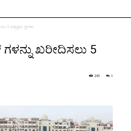
ಿಸಲು 5 ಅತ್ಯುತ್ತಮ ಸ್ಥಳಗಳು
ಟ್ ಗಳನ್ನು ಖರೀದಿಸಲು 5
243
0