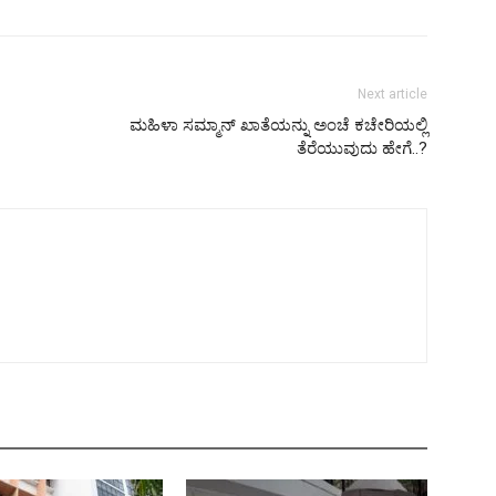
Next article
ಮಹಿಳಾ ಸಮ್ಮಾನ್ ಖಾತೆಯನ್ನು ಅಂಚೆ ಕಚೇರಿಯಲ್ಲಿ
ತೆರೆಯುವುದು ಹೇಗೆ..?