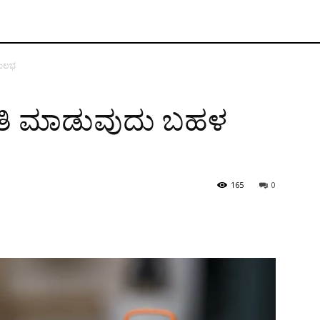
ಸುಲಭ
ಪಾವತಿ ಮಾಡುವುದು ಬಹಳ
165
0