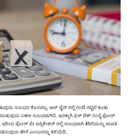
ುದು ಸುಲಭದ ಕೆಲಸವಲ್ಲ. ಆನ್‌ ಲೈನ್‌ ನಲ್ಲಿ ಗಂಟೆ ಗಟ್ಟಲೆ ಕೂತು
ಡುವುದು ಬಹಳ ಸುಲಭವಾಗಿದೆ. ಇದಕ್ಕಾಗಿ ಫಿನ್ ಟೆಕ್ ಸಂಸ್ಥೆ ಫೋನ್
ಇರಿಂದ ಪೋನ್‌ ಪೇ ಅಪ್ಲಿಕೇಶನ್‌ ನಲ್ಲಿ ಸುಲಭವಾಗಿ ತೆರಿಗೆಯನ್ನು ಪಾವತಿ
ಸುವುದು ಹೇಗೆ ಎಂಬುದನ್ನು ತಿಳಿಯಿರಿ..