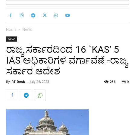
Home
News
News
ರಾಜ್ಯ ಸರ್ಕಾರದಿಂದ 16 `KAS’ 5
IAS ಅಧಿಕಾರಿಗಳ ವರ್ಗಾವಣೆ -ರಾಜ್ಯ
ಸರ್ಕಾರ ಆದೇಶ
By
RF Desk
-
July 26, 2023
236
0