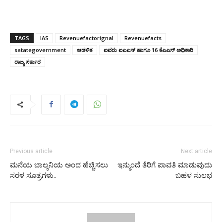
TAGS
IAS
Revenuefactorignal
Revenuefacts
satategovernment
ಆಡಳಿತ
ಐವರು ಐಎಎಸ್ ಹಾಗೂ 16 ಕೆಎಎಸ್ ಅಧಿಕಾರಿ
ರಾಜ್ಯ ಸರ್ಕಾರ
Previous article
Next article
ಮನೆಯ ಬಾಲ್ಕನಿಯ ಅಂದ ಹೆಚ್ಚಿಸಲು
ಇನ್ಮುಂದೆ ತೆರಿಗೆ ಪಾವತಿ ಮಾಡುವುದು
ಸರಳ ಸೂತ್ರಗಳು..
ಬಹಳ ಸುಲಭ