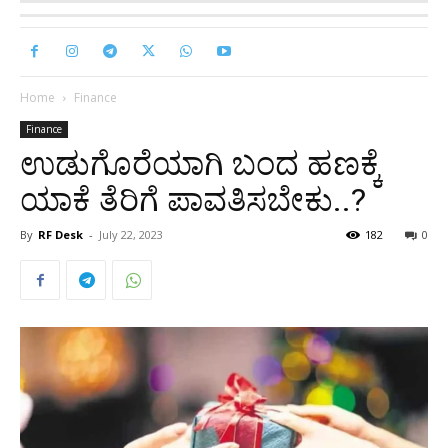
Home
Finance
Finance
ಉಡುಗೊರೆಯಾಗಿ ಬಂದ ಹಣಕ್ಕೆ
ಯಾಕೆ ತೆರಿಗೆ ಪಾವತಿಸಬೇಕು..?
By
RF Desk
-
July 22, 2023
182
0