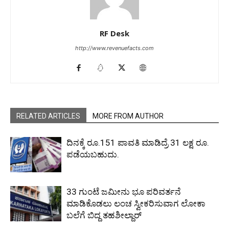
RF Desk
http://www.revenuefacts.com
RELATED ARTICLES
MORE FROM AUTHOR
ದಿನಕ್ಕೆ ರೂ.151 ಪಾವತಿ ಮಾಡಿದ್ರೆ 31 ಲಕ್ಷ ರೂ.
ಪಡೆಯಬಹುದು.
33 ಗುಂಟೆ ಜಮೀನು ಭೂ ಪರಿವರ್ತನೆ
ಮಾಡಿಕೊಡಲು ಲಂಚ ಸ್ವೀಕರಿಸುವಾಗ ಲೋಕಾ
ಬಲೆಗೆ ಬಿದ್ದ ತಹಶೀಲ್ದಾರ್