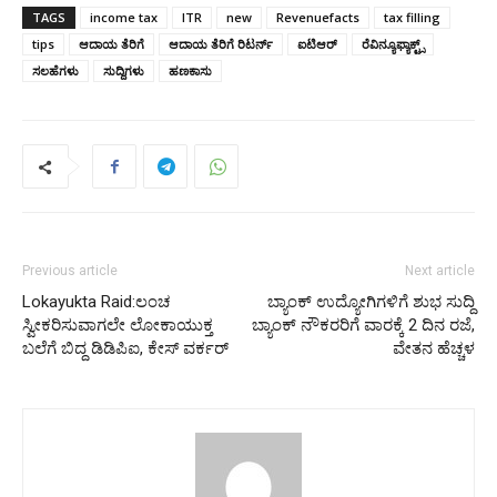
TAGS
income tax
ITR
new
Revenuefacts
tax filling
tips
ಆದಾಯ ತೆರಿಗೆ
ಆದಾಯ ತೆರಿಗೆ ರಿಟರ್ನ್
ಐಟಿಆರ್
ರೆವಿನ್ಯೂಫ್ಯಾಕ್ಟ್ಸ್
ಸಲಹೆಗಳು
ಸುದ್ದಿಗಳು
ಹಣಕಾಸು
Previous article
Next article
Lokayukta Raid:ಲಂಚ
ಬ್ಯಾಂಕ್ ಉದ್ಯೋಗಿಗಳಿಗೆ ಶುಭ ಸುದ್ದಿ
ಸ್ವೀಕರಿಸುವಾಗಲೇ ಲೋಕಾಯುಕ್ತ
ಬ್ಯಾಂಕ್‌ ನೌಕರರಿಗೆ ವಾರಕ್ಕೆ 2 ದಿನ ರಜೆ,
ಬಲೆಗೆ ಬಿದ್ದ ಡಿಡಿಪಿಐ, ಕೇಸ್ ವರ್ಕರ್
ವೇತನ ಹೆಚ್ಚಳ