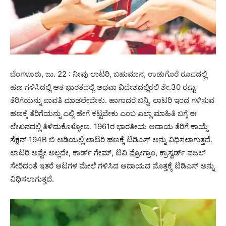
ಬೆಂಗಳೂರು, ಜು. 22 : ನೀವು ಲಾಟರಿ, ಬಹುಮಾನ, ಉಡುಗೊರೆ ರೂಪದಲ್ಲಿ
ಹಣ ಗಳಿಸಿದಲ್ಲಿ ಆತ ಭಾರತದಲ್ಲಿ ಅಥವಾ ವಿದೇಶದಲ್ಲಿರಲಿ ಶೇ.30 ರಷ್ಟು
ತೆರಿಗೆಯನ್ನು ಪಾವತಿ ಮಾಡಲೇಬೇಕು. ಹಾಗಾದರೆ ಬನ್ನಿ, ಲಾಟರಿ ಇಂದ ಗಳಿಸುವ
ಹಣಕ್ಕೆ ತೆರಿಗೆಯನ್ನು ಎಲ್ಲಿ ಹೇಗೆ ಕಟ್ಟಬೇಕು ಎಂಬ ಎಲ್ಲಾ ಮಾಹಿತಿ ಬಗ್ಗೆ ಈ
ಲೇಖನದಲ್ಲಿ ತಿಳಿದುಕೊಳ್ಳೋಣ. 1961ರ ಭಾರತೀಯ ಆದಾಯ ತೆರಿಗೆ ಕಾಯ್ದೆ
ಸೆಕ್ಷನ್ 194B ಬಿ ಅಡಿಯಲ್ಲಿ ಲಾಟರಿ ಹಣಕ್ಕೆ ಟಿಡಿಎಸ್ ಅನ್ನು ವಿಧಿಸಲಾಗುತ್ತದೆ.
ಲಾಟರಿ ಅಷ್ಟೇ ಅಲ್ಲದೇ, ಕಾರ್ಡ್ ಗೇಮ್, ಟಿವಿ ಪ್ರೋಗ್ರಾಂ, ಕ್ರಾಸ್ವರ್ಡ್ ಪಜಲ್
ಸೇರಿದಂತೆ ಇತರೆ ಆಟಗಳ ಮೇಲೆ ಗಳಿಸಿದ ಆದಾಯದ ಮೊತ್ತಕ್ಕೆ ಟಿಡಿಎಸ್ ಅನ್ನು
ವಿಧಿಸಲಾಗುತ್ತದೆ.