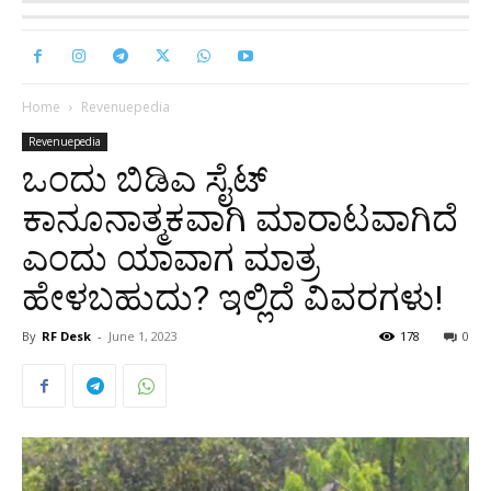
Home
Revenuepedia
Revenuepedia
ಒಂದು ಬಿಡಿಎ ಸೈಟ್
ಕಾನೂನಾತ್ಮಕವಾಗಿ ಮಾರಾಟವಾಗಿದೆ
ಎಂದು ಯಾವಾಗ ಮಾತ್ರ
ಹೇಳಬಹುದು? ಇಲ್ಲಿದೆ ವಿವರಗಳು!
By
RF Desk
-
June 1, 2023
178
0