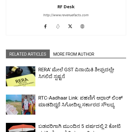
RF Desk
http://www.revenuefacts.com
RELATED ARTICLES
MORE FROM AUTHOR
RERA’ ಮೇಲೆ GST ವಿನಾಯಿತಿ ಶೀಘ್ರದಲ್ಲೇ
ಸಿಗಲಿದೆ ಸ್ಪಷ್ಟನೆ
RTC-Aadhaar Link: ಪಹಣಿಗೆ ಆಧಾರ್ ಲಿಂಕ್
ಮಾಡದಿದ್ದರೆ ಸಿಗೋದಿಲ್ಲ ಸರ್ಕಾರದ ಸೌಲಭ್ಯ
ಬಡವರಿಗಾಗಿ ಮುಂದಿನ 5 ವರ್ಷದಲ್ಲಿ 2 ಕೋಟಿ