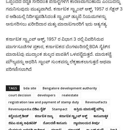
ಒಪ್ಪಂದದ ರದ್ದತಿ ಸೇರಿದಂತೆ ಪೆನಾಲ್ಟಿಗಳಿಗೆ ಕಾರಣವಾಗಬಹುದು ಎಂಬುದನ್ನು
ಗಮನಿಸುವುದು ಮುಖ್ಯವಾಗಿದೆ. ಕರ್ನಾಟಕ ಸ್ಟ್ಯಾಂಪ್ ಆಕ್ಟ್, 1957 ರ ಸೆಕ್ಷನ್ 3
ರ ಅಡಿಯಲ್ಲಿ ನಿರ್ದಿಷ್ಟಪಡಿಸಿದಂತೆ ಸ್ಟ್ಯಾಂಪ್ ಡ್ಯೂಟಿ ನಿಯಮಗಳನ್ನು
ಅನುಸರಿಸಲು ಖರೀದಿದಾರ ಮತ್ತು ಮಾರಾಟಗಾರರಿಗೆ ಇದು ಅತ್ಯಗತ್ಯ.
ಕರ್ನಾಟಕ ಸ್ಟ್ಯಾಂಪ್ ಆಕ್ಟ್, 1957 ರ ವಿಭಾಗ 3 ರಲ್ಲಿ ವಿವರಿಸಿರುವ
ಮಾರ್ಗಸೂಚಿಗಳ ಪ್ರಕಾರ, ಕರ್ನಾಟಕದ ಬೆಂಗಳೂರಿನಲ್ಲಿ BDA ಸೈಟ್‌ನ
ಮಾರಾಟವು ಮುದ್ರಾಂಕ ಶುಲ್ಕದ ಪಾವತಿಗೆ ಒಳಪಟ್ಟಿರುತ್ತದೆ. ಮಾರುಕಟ್ಟೆ
ಮೌಲ್ಯವನ್ನು ಆಧರಿಸಿ ಸ್ಟಾಂಪ್ ಸುಂಕವನ್ನು ಲೆಕ್ಕಹಾಕಲಾಗುತ್ತದೆ ಅಥವಾ
ಪರಿಗಣಿಸಲಾಗಿದೆ
TAGS
bda site
Bengalore development authority
court decision
developers
realestate
registration law and payment of stamp duty
Revenuefacts
Revenuepedia.ಬಿಡಿಎ ಸೈಟ್
Stampact
ಆಸ್ತಿಯ ಮಾರುಕಟ್ಟೆ ಮೌಲ್ಯ
ಕನ್ವೇಯನ್ಸ್ ಡೀಡ್
ಕರ್ನಾಟಕ ರಾಜ್ಯ
ಕರ್ನಾಟಕ ಸ್ಟ್ಯಾಂಪ್ ಆಕ್ಟ್
ಕಾನೂನಾತ್ಮಕ
ಜಿಪಿಎ ಮತ್ತು ಅಫಿಡವಿಟ್
ನೋಂದಣಿ ಕಾನೂನು
ನ್ಯಾಯಾಲಯದ ತೀರ್ಪು
ಬೆಂಗಳೂರು ಅಭಿವೃದ್ಧಿ ಪ್ರಾಧಿಕಾರ
ಮಾರಾಟ
ವರ್ಗಾವಣೆ
ಸ್ಟ್ಯಾಂಪ್ ಡ್ಯೂಟಿ
ಸ್ಥಿರಾಸ್ತಿ