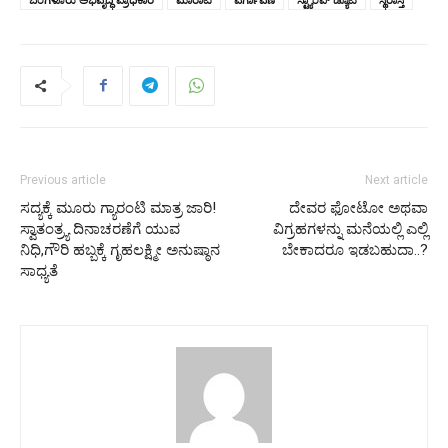
Previous article
Next article
ಸದ್ಯಕ್ಕೆ ಮೂರು ಗ್ಯಾರಂಟಿ ಮಾತ್ರ ಜಾರಿ!
ದೇವರ ಫೋಟೋ ಅಥವಾ
ಸ್ವಾತಂತ್ರ್ಯ ದಿನಾಚರಣೆಗೆ ಯುವ
ವಿಗ್ರಹಗಳನ್ನು ಮನೆಯಲ್ಲಿ ಎಲ್ಲಿ
ನಿಧಿ,ಗೌರಿ ಹಬ್ಬಕ್ಕೆ ಗೃಹಲಕ್ಷ್ಮೀ ಅನುಷ್ಠಾನ
ಬೇಕಾದರೂ ಇಡಬಹುದಾ..?
ಸಾಧ್ಯತೆ