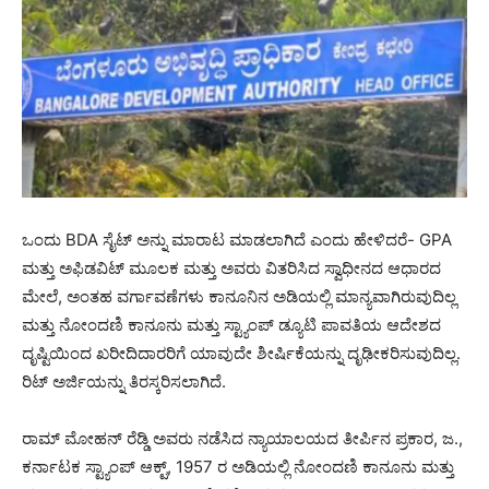
ಒಂದು BDA ಸೈಟ್ ಅನ್ನು ಮಾರಾಟ ಮಾಡಲಾಗಿದೆ ಎಂದು ಹೇಳಿದರೆ- GPA
ಮತ್ತು ಅಫಿಡವಿಟ್ ಮೂಲಕ ಮತ್ತು ಅವರು ವಿತರಿಸಿದ ಸ್ವಾಧೀನದ ಆಧಾರದ
ಮೇಲೆ, ಅಂತಹ ವರ್ಗಾವಣೆಗಳು ಕಾನೂನಿನ ಅಡಿಯಲ್ಲಿ ಮಾನ್ಯವಾಗಿರುವುದಿಲ್ಲ
ಮತ್ತು ನೋಂದಣಿ ಕಾನೂನು ಮತ್ತು ಸ್ಟ್ಯಾಂಪ್ ಡ್ಯೂಟಿ ಪಾವತಿಯ ಆದೇಶದ
ದೃಷ್ಟಿಯಿಂದ ಖರೀದಿದಾರರಿಗೆ ಯಾವುದೇ ಶೀರ್ಷಿಕೆಯನ್ನು ದೃಢೀಕರಿಸುವುದಿಲ್ಲ.
ರಿಟ್ ಅರ್ಜಿಯನ್ನು ತಿರಸ್ಕರಿಸಲಾಗಿದೆ.
ರಾಮ್ ಮೋಹನ್ ರೆಡ್ಡಿ ಅವರು ನಡೆಸಿದ ನ್ಯಾಯಾಲಯದ ತೀರ್ಪಿನ ಪ್ರಕಾರ, ಜ.,
ಕರ್ನಾಟಕ ಸ್ಟ್ಯಾಂಪ್ ಆಕ್ಟ್, 1957 ರ ಅಡಿಯಲ್ಲಿ ನೋಂದಣಿ ಕಾನೂನು ಮತ್ತು