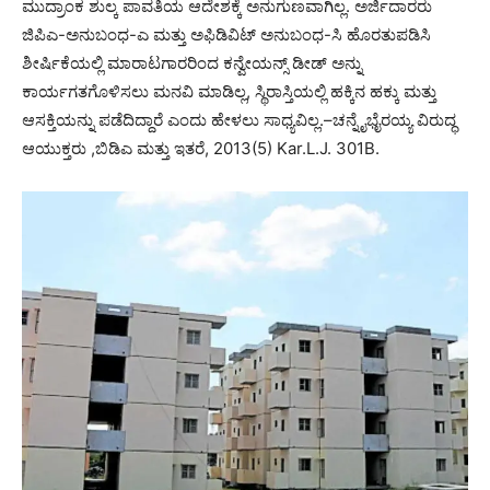
ಮುದ್ರಾಂಕ ಶುಲ್ಕ ಪಾವತಿಯ ಆದೇಶಕ್ಕೆ ಅನುಗುಣವಾಗಿಲ್ಲ. ಅರ್ಜಿದಾರರು
ಜಿಪಿಎ-ಅನುಬಂಧ-ಎ ಮತ್ತು ಅಫಿಡಿವಿಟ್ ಅನುಬಂಧ-ಸಿ ಹೊರತುಪಡಿಸಿ
ಶೀರ್ಷಿಕೆಯಲ್ಲಿ ಮಾರಾಟಗಾರರಿಂದ ಕನ್ವೇಯನ್ಸ್ ಡೀಡ್ ಅನ್ನು
ಕಾರ್ಯಗತಗೊಳಿಸಲು ಮನವಿ ಮಾಡಿಲ್ಲ, ಸ್ಥಿರಾಸ್ತಿಯಲ್ಲಿ ಹಕ್ಕಿನ ಹಕ್ಕು ಮತ್ತು
ಆಸಕ್ತಿಯನ್ನು ಪಡೆದಿದ್ದಾರೆ ಎಂದು ಹೇಳಲು ಸಾಧ್ಯವಿಲ್ಲ.–ಚನ್ನೈಭೈರಯ್ಯ ವಿರುದ್ಧ
ಆಯುಕ್ತರು ,ಬಿಡಿಎ ಮತ್ತು ಇತರೆ, 2013(5) Kar.L.J. 301B.