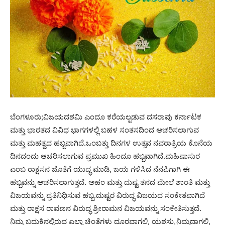
ಬೆಂಗಳೂರು;ವಿಜಯದಶಮಿ ಎಂದೂ ಕರೆಯಲ್ಪಡುವ ದಸರಾವು ಕರ್ನಾಟಕ
ಮತ್ತು ಭಾರತದ ವಿವಿಧ ಭಾಗಗಳಲ್ಲಿ ಬಹಳ ಸಂತಸದಿಂದ ಆಚರಿಸಲಾಗುವ
ಮತ್ತು ಮಹತ್ವದ ಹಬ್ಬವಾಗಿದೆ.ಒಂಬತ್ತು ದಿನಗಳ ಉತ್ಸವ ನವರಾತ್ರಿಯ ಕೊನೆಯ
ದಿನದಂದು ಆಚರಿಸಲಾಗುವ ಪ್ರಮುಖ ಹಿಂದೂ ಹಬ್ಬವಾಗಿದೆ.ಮಹಿಷಾಸುರ
ಎಂಬ ರಾಕ್ಷಸನ ಜೊತೆಗೆ ಯುದ್ಧ ಮಾಡಿ, ಜಯ ಗಳಿಸಿದ ನೆನಪಿಗಾಗಿ ಈ
ಹಬ್ಬವನ್ನು ಆಚರಿಸಲಾಗುತ್ತದೆ. ಅಹಂ ಮತ್ತು ದುಷ್ಟ ತನದ ಮೇಲೆ ಶಾಂತಿ ಮತ್ತು
ವಿಜಯವನ್ನು ಪ್ರತಿನಿಧಿಸುವ ಹಬ್ಬ.ದುಷ್ಟರ ವಿರುದ್ಧ ವಿಜಯದ ಸಂಕೇತವಾಗಿದೆ
ಮತ್ತು ರಾಕ್ಷಸ ರಾವಣನ ವಿರುದ್ಧ ಶ್ರೀರಾಮನ ವಿಜಯವನ್ನು ಸಂಕೇತಿಸುತ್ತದೆ.
ನಿಮ್ಮ ಬದುಕಿನಲ್ಲಿರುವ ಎಲ್ಲಾ ಚಿಂತೆಗಳು ದೂರವಾಗಲಿ, ಯಶಸ್ಸು ನಿಮ್ಮದಾಗಲಿ,