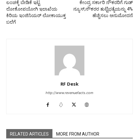
ಲಂಚಕ್ಕೆ ಬೇಡಿಕೆ ಇಟ್ಟ
ಕೇಂದ್ರ ಸರ್ಕಾರಿ ನೌಕರರಿಗೆ ಗುಡ್
ಲೋಕೋಪಯೋಗಿ ಇಲಾಖೆಯ
ನ್ಯೂಸ್,ನೌಕರರ ತುಟ್ಟಿಭತ್ಯೆಯನ್ನು 4%
ಕಿರಿಯ ಇಂಜಿನಿಯರ್ ಲೋಕಾಯುಕ್ತ
ಹೆಚ್ಚಿಸಲು ಅನುಮೋದನೆ
ಬಲೆಗೆ
RF Desk
http://www.revenuefacts.com
RELATED ARTICLES
MORE FROM AUTHOR