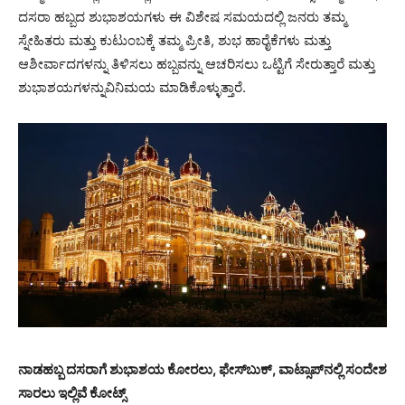
ದಸರಾ ಹಬ್ಬದ ಶುಭಾಶಯಗಳು ಈ ವಿಶೇಷ ಸಮಯದಲ್ಲಿ ಜನರು ತಮ್ಮ
ಸ್ನೇಹಿತರು ಮತ್ತು ಕುಟುಂಬಕ್ಕೆ ತಮ್ಮ ಪ್ರೀತಿ, ಶುಭ ಹಾರೈಕೆಗಳು ಮತ್ತು
ಆಶೀರ್ವಾದಗಳನ್ನು ತಿಳಿಸಲು ಹಬ್ಬವನ್ನು ಆಚರಿಸಲು ಒಟ್ಟಿಗೆ ಸೇರುತ್ತಾರೆ ಮತ್ತು
ಶುಭಾಶಯಗಳನ್ನುವಿನಿಮಯ ಮಾಡಿಕೊಳ್ಳುತ್ತಾರೆ.
ನಾಡಹಬ್ಬ ದಸರಾಗೆ ಶುಭಾಶಯ ಕೋರಲು, ಫೇಸ್‌ಬುಕ್, ವಾಟ್ಸಾಪ್‌ನಲ್ಲಿ ಸಂದೇಶ
ಸಾರಲು ಇಲ್ಲಿವೆ ಕೋಟ್ಸ್