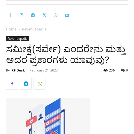
Home
Revenuepedia
Revenuepedia
ಸಮೀಕ್ಷೆ(ಸರ್ವೇ) ಎಂದರೇನು ಮತ್ತು
ಅದರ ಪ್ರಕಾರಗಳು ಯಾವುವು?
By
RF Desk
-
February 21, 2023
206
0