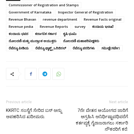
Commissioner of Registration and Stamps
Government of Karnataka
Inspector General of Registration
Revenue Bhavan
revenue department
Revenue Facts original
Revenue pedia
Revenue Reports
survey
ಕಂದಾಯ ಇಲಾಖೆ
ಕಂದಾಯ ಭವನ
ಕರ್ನಾಟಕ ಸರ್ಕಾರ
ಕೃಷಿ ಭೂಮಿ
ನೋಂದಣಿ ಮತ್ತು ಮುದ್ರಾಂಕ ಆಯುಕ್ತರು
ನೋಂದಣಿ ಮಹಾಪರಿವೀಕ್ಷಕರು
ರೆವೆನ್ಯೂ ಪೀಡಿಯ
ರೆವೆನ್ಯೂ ಫ್ಯಾಕ್ಟ್ಸ್ ಒರಿಜಿನಲ್
ರೆವೆನ್ಯೂ ವರದಿಗಳು
ಸಮೀಕ್ಷೆ(ಸರ್ವೇ)
Previous article
Next article
KKRTC ಸಂಸ್ಥೆಗೆ ಸೇರಿದ ಬಸ್ ಅನ್ನು
7ನೇ ವೇತನ ಆಯೋಗದ ಜಾರಿಗೆ
ಅಪಹರಿಸಿದ ಖದೀಮರು.
ಆಗ್ರಹಿಸಿ ಅನಿರ್ಧಿಷ್ಟಾವಧಿವರೆಗೆ
ಕರ್ತವ್ಯಕ್ಕೆ ಗೈರಾಜರಾಗಲು ಸರ್ಕಾರಿ
ನೌಕರರಿಗೆ ಕರೆ: