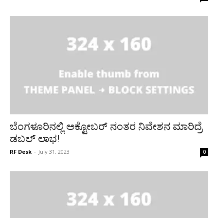
ಬೆಂಗಳೂರಿನಲ್ಲಿ ಅಕ್ಟೋಬರ್ ನಂತರ ನಿವೇಶನ ಮಾರಿದ್ರೆ
ಡಬಲ್ ಲಾಭ!
RF Desk
-
July 31, 2023
0