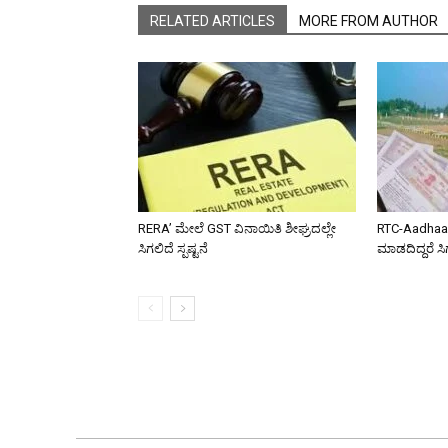
RELATED ARTICLES
MORE FROM AUTHOR
RERA’ ಮೇಲೆ GST ವಿನಾಯಿತಿ ಶೀಘ್ರದಲ್ಲೇ
RTC-Aadhaar
ಸಿಗಲಿದೆ ಸ್ಪಷ್ಟನೆ
ಮಾಡದಿದ್ದರೆ ಸ