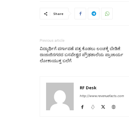
Share
Previous article
ವಿದ್ಯಾರ್ಥಿಗೆ ವರ್ಗಾವಣೆ ಪತ್ರ ಕೊಡಲು ಲಂಚಕ್ಕೆ ಬೇಡಿಕೆ:
ರಾಜಾಜಿನಗರದ ಬಸವೇಶ್ವರ ಪ್ರೌಢಶಾಲೆಯ ಪ್ರಾಚಾರ್ಯ
ಲೋಕಾಯುಕ್ತ ಬಲೆಗೆ
RF Desk
http://www.revenuefacts.com