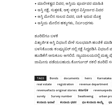
• ಮಾಲೀಕತ್ವದ ವಿವರ, ಆಸ್ತಿಯ ಪೂರ್ವವರ ಮಾಹಿತಿ
• ಆಸ್ತಿ ನಕ್ಷೆ, ಸುತ್ತಳತೆ, ಅಕ್ಕ-ಪಕ್ಕದ ವಿಸ್ತೀರ್ಣದ ವಿವರ
• ಆಸ್ತಿ ಮೇಲಿನ ಸಾಲದ ವಿವರ, ಬಾಕಿ ಇರುವ ಮೊತ್ತ
• ಆಸ್ತಿಯ ಮೇಲಿನ ಹಕ್ಕುಗಳು, ನಿರ್ಬಂಧಗಳು
ಶೂರಿಟಿಗೂ ಬಳಕೆ
ಪಿತ್ರಾರ್ಜಿತ ಆಸ್ತಿ ವಿಭಜನೆ ವೇಳೆ ಸುಲಭವಾಗಿ ಹಂಚಿಕೆ ಮಾಡ
ಬಳಸಿಕೊಂಡು ಕಂಪ್ಯೂಟರ್ ನಲ್ಲಿ ನಕ್ಷೆ ಸಿದ್ಧಪಡಿಸಿ ವಿಭಜನೆ
ಹೂಡಿಕೆಗೆ ಅನುಕೂಲ ಆಗಲಿದೆ. ನ್ಯಾಯಾಲಯದಲ್ಲಿ ಮತ್ತು ಪೊಲೀ
ಜಾಮೀನು ಪಡೆಯಬಹುದು.ಕೋರ್ಗೂದ್ ನಕಲಿ ಶೂರಿಟಿ ಸಲ್ಲಿ
TAGS
Bonds
documents
heirs
Karnataka
real estate
registration
revenue department
revenuefacts original stories. ಕರ್ನಾಟಕ
revenuepedi
surety
Survey number
Swallowing
urban pr
ಕಂದಾಯ ಇಲಾಖೆ
ಕಂದಾಯ ಭವನ
ಭೂ ಕಂದಾಯ ಕಾಯ್ದೆ
ಭೂ