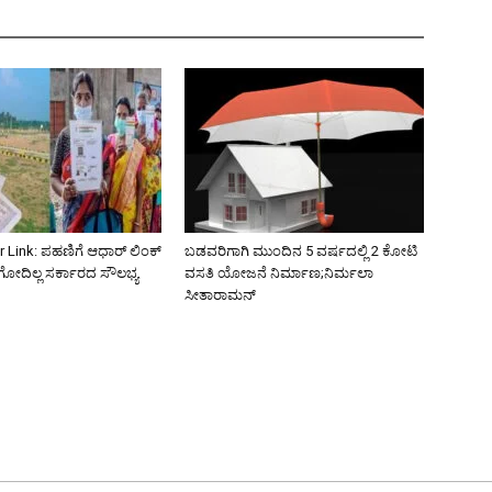
 Link: ಪಹಣಿಗೆ ಆಧಾರ್ ಲಿಂಕ್
ಬಡವರಿಗಾಗಿ ಮುಂದಿನ 5 ವರ್ಷದಲ್ಲಿ 2 ಕೋಟಿ
ಿಗೋದಿಲ್ಲ ಸರ್ಕಾರದ ಸೌಲಭ್ಯ
ವಸತಿ ಯೋಜನೆ ನಿರ್ಮಾಣ;ನಿರ್ಮಲಾ
ಸೀತಾರಾಮನ್