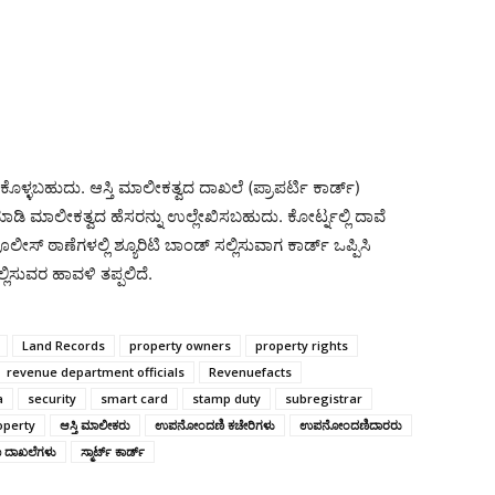
ಿಕೊಳ್ಳಬಹುದು. ಆಸ್ತಿ ಮಾಲೀಕತ್ವದ ದಾಖಲೆ (ಪ್ರಾಪರ್ಟಿ ಕಾರ್ಡ್)
 ಮಾಡಿ ಮಾಲೀಕತ್ವದ ಹೆಸರನ್ನು ಉಲ್ಲೇಖಿಸಬಹುದು. ಕೋರ್ಟ್ನಲ್ಲಿ ದಾವೆ
ಸ್ ಠಾಣೆಗಳಲ್ಲಿ ಶ್ಯೂರಿಟಿ ಬಾಂಡ್ ಸಲ್ಲಿಸುವಾಗ ಕಾರ್ಡ್ ಒಪ್ಪಿಸಿ
ಸುವರ ಹಾವಳಿ ತಪ್ಪಲಿದೆ.
Land Records
property owners
property rights
revenue department officials
Revenuefacts
a
security
smart card
stamp duty
subregistrar
operty
ಆಸ್ತಿ ಮಾಲೀಕರು
ಉಪನೋಂದಣಿ ಕಚೇರಿಗಳು
ಉಪನೋಂದಣಿದಾರರು
 ದಾಖಲೆಗಳು
ಸ್ಮಾರ್ಟ್ ಕಾರ್ಡ್