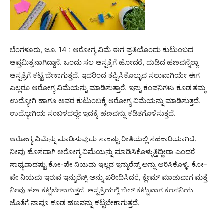
ಬೆಂಗಳೂರು, ಜೂ. 14 : ಆರೋಗ್ಯ ವಿಮೆ ಈಗ ಪ್ರತಿಯೊಂದು ಕುಟುಂಬದ
ಆಪ್ತಮಿತ್ರನಾಗಿದ್ದಾನೆ. ಒಂದು ಸಲ ಆಸ್ಪತ್ರೆಗೆ ಹೋದರೆ, ದುಡಿದ ಹಣವನ್ನೆಲ್ಲಾ
ಆಸ್ಪತ್ರೆಗೆ ಕಟ್ಟ ಬೇಕಾಗುತ್ತದೆ. ಇದರಿಂದ ತಪ್ಪಿಸಿಕೊಲ್ಳುವ ಸಲುವಾಗಿಯೇ ಈಗ
ಎಲ್ಲರೂ ಆರೋಗ್ಯ ವಿಮೆಯನ್ನು ಮಾಡಿಸುತ್ತಾರೆ. ಇನ್ನು ಕಂಪನಿಗಳು ಕೂಡ ತಮ್ಮ
ಉದ್ಯೋಗಿ ಹಾಗೂ ಅವರ ಕುಟುಂಬಕ್ಕೆ ಆರೋಗ್ಯ ವಿಮೆಯನ್ನು ಮಾಡಿಸುತ್ತದೆ.
ಉದ್ಯೋಗಿಯ ಸಂಬಳದಲ್ಲೇ ಇದಕ್ಕೆ ಹಣವನ್ನು ಕಡಿತಗೊಳಿಸುತ್ತದೆ.
ಆರೋಗ್ಯ ವಿಮೆನ್ನು ಮಾಡಿಸುವುದು ಸಾಕಷ್ಟು ರೀತಿಯಲ್ಲಿ ಸಹಕಾರಿಯಾಗಿದೆ.
ನೀವು ಹೊಸದಾಗಿ ಆರೋಗ್ಯ ವಿಮೆಯನ್ನು ಮಾಡಿಸಿಕೊಳ್ಳುತ್ತಿದ್ದೀರಾ ಎಂದರೆ
ಸಾಧ್ಯವಾದಷ್ಟು ಕೋ-ಪೇ ನಿಯಮ ಇಲ್ಲದ ಇನ್ಶುರೆನ್ಸ್ ಅನ್ನು ಆರಿಸಿಕೊಳ್ಳಿ. ಕೋ-
ಪೇ ನಿಯಮ ಇರುವ ಇನ್ಶುರೆನ್ಸ್ ಅನ್ನು ಖರೀದಿಸಿದರೆ, ಕ್ಲೇಮ್ ಮಾಡುವಾಗ ಮತ್ತೆ
ನೀವು ಹಣ ಕಟ್ಟಬೇಕಾಗುತ್ತದೆ. ಆಸ್ಪತ್ರೆಯಲ್ಲಿ ಬಿಲ್ ಕಟ್ಟುವಾಗ ಕಂಪನಿಯ
ಜೊತೆಗೆ ನಾವೂ ಕೂಡ ಹಣವನ್ನು ಕಟ್ಟಬೇಕಾಗುತ್ತದೆ.