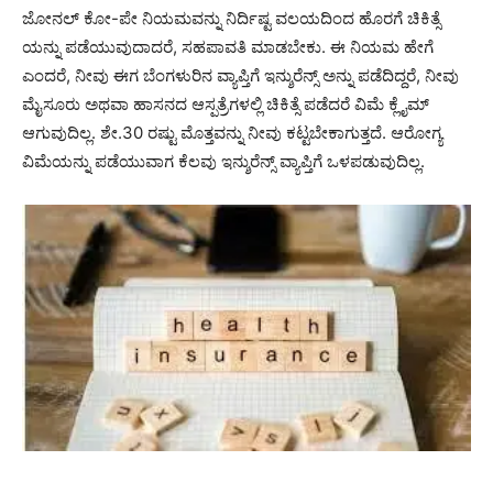
ಜೋನಲ್ ಕೋ-ಪೇ ನಿಯಮವನ್ನು ನಿರ್ದಿಷ್ಟ ವಲಯದಿಂದ ಹೊರಗೆ ಚಿಕಿತ್ಸೆ
ಯನ್ನು ಪಡೆಯುವುದಾದರೆ, ಸಹಪಾವತಿ ಮಾಡಬೇಕು. ಈ ನಿಯಮ ಹೇಗೆ
ಎಂದರೆ, ನೀವು ಈಗ ಬೆಂಗಳುರಿನ ವ್ಯಾಪ್ತಿಗೆ ಇನ್ಶುರೆನ್ಸ್ ಅನ್ನು ಪಡೆದಿದ್ದರೆ, ನೀವು
ಮೈಸೂರು ಅಥವಾ ಹಾಸನದ ಆಸ್ಪತ್ರೆಗಳಲ್ಲಿ ಚಿಕಿತ್ಸೆ ಪಡೆದರೆ ವಿಮೆ ಕ್ಲೈಮ್
ಆಗುವುದಿಲ್ಲ. ಶೇ.30 ರಷ್ಟು ಮೊತ್ತವನ್ನು ನೀವು ಕಟ್ಟಬೇಕಾಗುತ್ತದೆ. ಆರೋಗ್ಯ
ವಿಮೆಯನ್ನು ಪಡೆಯುವಾಗ ಕೆಲವು ಇನ್ಶುರೆನ್ಸ್ ವ್ಯಾಪ್ತಿಗೆ ಒಳಪಡುವುದಿಲ್ಲ.