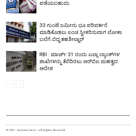
ಪಡೆಯಬಹುದು.
33 ಗುಂಟೆ ಜಮೀನು ಭೂ ಪರಿವರ್ತನೆ
ಮಾಡಿಕೊಡಲು ಲಂಚ ಸ್ವೀಕರಿಸುವಾಗ ಲೋಕಾ
ಬಲೆಗೆ ಬಿದ್ದ ತಹಶೀಲ್ದಾರ್
RBI : ಮಾರ್ಚ್ 31 ರಂದು ಎಲ್ಲಾ ಬ್ಯಾಂಕ್‌ಗಳ
ಶಾಖೆಗಳನ್ನು ತೆರೆದಿರಲು ಆರ್‌ಬಿಐ ಮಹತ್ವದ
ಆದೇಶ
© 2022 - Revenue Facts. All Rights Reserved.