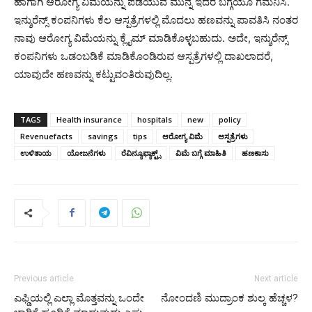
ಹಾಗಾಗಿ ಆರೋಗ್ಯ ವಿಮೆಯನ್ನು ಪಡೆಯುವ ಮುನ್ನ ಇದರ ಬಗ್ಗೆಯೂ ಗಮನಿಸಿ.
ಇನ್ಶುರೆನ್ಸ್ ಕಂಪನಿಗಳು ಕೆಲ ಆಸ್ಪತ್ರೆಗಳಲ್ಲಿ ಮೊದಲು ಹಣವನ್ನು ಪಾವತಿಸಿ ನಂತರ
ನಾವು ಆರೋಗ್ಯ ವಿಮೆಯನ್ನು ಕ್ಲೈಮ್ ಮಾಡಿಕೊಳ್ಳಬಹುದು. ಅದೇ, ಇನ್ಶುರೆನ್ಸ್
ಕಂಪನಿಗಳು ಒಡಂಬಡಿಕೆ ಮಾಡಿಕೊಂಡಿರುವ ಆಸ್ಪತ್ರೆಗಳಲ್ಲಿ ದಾಖಲಾದರೆ,
ಯಾವುದೇ ಹಣವನ್ನು ಕಟ್ಟುವಂತಿರುವುದಿಲ್ಲ.
TAGS
Health insurance
hospitals
new
policy
Revenuefacts
savings
tips
ಆರೋಗ್ಯ ವಿಮೆ
ಆಸ್ಪತ್ರೆಗಳು
ಉಳಿತಾಯ
ಯೋಜನೆಗಳು
ರೆವಿನ್ಯೂಫ್ಯಾಕ್ಟ್ಸ್
ವಿಮೆ ಬಗ್ಗೆ ಮಾಹಿತಿ
ಹಣಕಾಸು
Previous article
Next article
ಎಫ್ಡಿಯಲ್ಲಿ ಎಲ್ಲಾ ಮೊತ್ತವನ್ನು ಒಂದೇ
ನೋಂದಣಿ ಮುದ್ರಾಂಕ ಶುಲ್ಕ ಹೆಚ್ಚಳ?