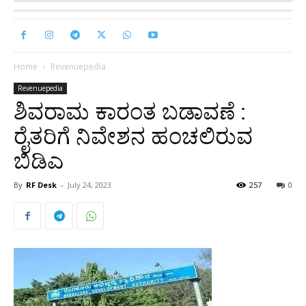
Home
Revenuepedia
Revenuepedia
ಶಿವರಾಮ ಕಾರಂತ ಬಡಾವಣೆ :
ರೈತರಿಗೆ ನಿವೇಶನ ಹಂಚಲಿರುವ
ಬಿಡಿಎ
By
RF Desk
-
July 24, 2023
257
0