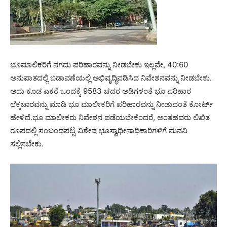
ಭೂಮಾಲಿಕರಿಗೆ ನಗದು ಪರಿಹಾರವನ್ನು ನೀಡಬೇಕು ಇಲ್ಲವೇ, 40:60
ಅನುಪಾತದಲ್ಲಿ ಬಡಾವಣೆಯಲ್ಲಿ ಅಭಿವೃದ್ಧಿಪಡಿಸಿದ ನಿವೇಶನವನ್ನು ನೀಡಬೇಕು.
ಅದು ಕೂಡ ಎಕರೆ ಒಂದಕ್ಕೆ 9583 ಚದರ ಅಡಿಗಳಂತೆ ಭೂ ಪರಿಹಾರ
ಲೆಕ್ಕಚಾರವನ್ನು ಮಾಡಿ ಭೂ ಮಾಲೀಕರಿಗೆ ಪರಿಹಾರವನ್ನು ನೀಡುವಂತೆ ಕೋರ್ಟ್‌
ಹೇಳಿದೆ.ಭೂ ಮಾಲೀಕರು ನಿವೇಶನ ಪಡೆಯಬೇಕೆಂದರೆ, ಅಂತಹವರು ಲಿಖಿತ
ರೂಪದಲ್ಲಿ ಸಂಬಂಧಪಟ್ಟ ವಿಶೇಷ ಭೂಸ್ವಾಧೀನಾಧಿಕಾರಿಗಳಿಗೆ ಮನವಿ
ಸಲ್ಲಿಸಬೇಕು.