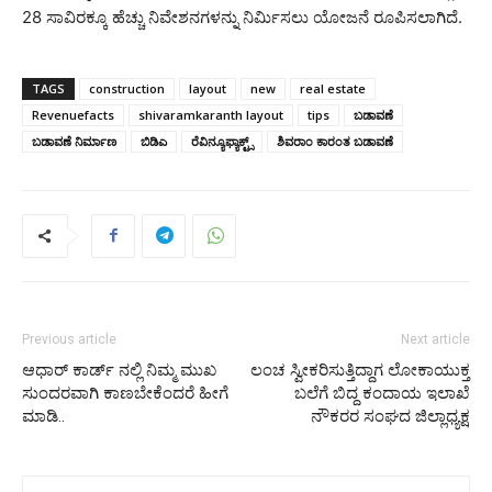
28 ಸಾವಿರಕ್ಕೂ ಹೆಚ್ಚು ನಿವೇಶನಗಳನ್ನು ನಿರ್ಮಿಸಲು ಯೋಜನೆ ರೂಪಿಸಲಾಗಿದೆ.
TAGS
construction
layout
new
real estate
Revenuefacts
shivaramkaranth layout
tips
ಬಡಾವಣೆ
ಬಡಾವಣೆ ನಿರ್ಮಾಣ
ಬಿಡಿಎ
ರೆವಿನ್ಯೂಫ್ಯಾಕ್ಟ್ಸ್
ಶಿವರಾಂ ಕಾರಂತ ಬಡಾವಣೆ
Previous article
Next article
ಆಧಾರ್ ಕಾರ್ಡ್ ನಲ್ಲಿ ನಿಮ್ಮ ಮುಖ
ಲಂಚ ಸ್ವೀಕರಿಸುತ್ತಿದ್ದಾಗ ಲೋಕಾಯುಕ್ತ
ಸುಂದರವಾಗಿ ಕಾಣಬೇಕೆಂದರೆ ಹೀಗೆ
ಬಲೆಗೆ ಬಿದ್ದ ಕಂದಾಯ ಇಲಾಖೆ
ಮಾಡಿ..
ನೌಕರರ ಸಂಘದ ಜಿಲ್ಲಾಧ್ಯಕ್ಷ