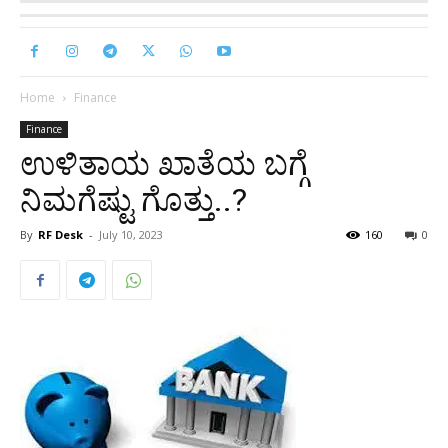
Home
Finance
Finance
ಉಳಿತಾಯ ಖಾತೆಯ ಬಗ್ಗೆ
ನಿಮಗೆಷ್ಟು ಗೊತ್ತು..?
By
RF Desk
-
July 10, 2023
160
0