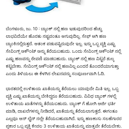
ಬೆಂಗಳೂರು, ಜು. 10 : ಬ್ಯಾಂಕ್ ನಲ್ಲಿ ಹಣ ಇಡುವುದರಿಂದ ಹೆಚ್ಚು
ಲಾಭವಿದೆಯೇ ಹೊರತು ನಷ್ಟವಂತೂ ಆಗುವುದಿಲ್ಲ. ಸೇಫ್ ಆಗಿ ಹಣ
ಬ್ಯಾಂಕಿನಲ್ಲಿರುತ್ತದೆ. ಆತಂಕ ಪಡುವಷ್ಟಿರುವುದೇ ಇಲ್ಲ. ಇನ್ನು ಒಬ್ಬ ವ್ಯಕ್ತಿ ಎಷ್ಟು
ಸೇವಿಂಗ್ಸ್ ಅಕೌಂಟ್ ಅನ್ನು ತೆರೆಯಬಹುದು. ಒಂದು ಸೇವಿಂಗ್ಸ್ ಅಕೌಂಟ್ ನಲ್ಲಿ
ಎಷ್ಟು ಹಣವನ್ನು ಠೇವಣಿ ಮಾಡಬಹುದು. ಬ್ಯಾಂಕ್ ನಲ್ಲಿ ಹಣ ವಿಟ್ಟರೆ ಶುಲ್ಕ
ಕಟ್ಟಬೇಕಾ. ಸೇವಿಂಗ್ಸ್ ಅಕೌಂಟ್ ನಲ್ಲಿ ಹಣವಿಲ್ಲ ಎಂದರೆ ತೊಂದರೆಯಾಗುತ್ತಾ
ಎಂದು ತಿಳಿಯಲು ಈ ಕೆಳಗಿನ ಲೇಖನವನ್ನು ಸಂಪೂರ್ಣವಾಗಿ ಓದಿ.
ಭಾರತದಲ್ಲಿ ಉಳಿತಾಯ ಖಾತೆಯನ್ನು ತೆರೆಯಲು ಯಾವುದೇ ಮಿತಿ ಇಲ್ಲ. ಒಬ್ಬ
ವ್ಯಕ್ತಿ ಎಷ್ಟು ಖಾತೆಯನ್ನು ಬೇಕಿದ್ದರೂ ತೆರೆಯಬಹುದು. ವಿವಿಧ ಬ್ಯಾಂಕ್ ಗಳಲ್ಲಿ
ಉಳಿತಾಯ ಖಾತೆಗಳನ್ನು ತೆರೆಯಬಹುದು. ಬ್ಯಾಂಕ್ ಗೆ ಹೋಗಿ ಅರ್ಜಿ ಭರ್ತಿ
ಮಾಡಿ, ದಾಖಲೆಗಳನ್ನು ನೀಡಿದರೆ, ಖಾತೆಯನ್ನು ತೆರೆಯಲಾಗುತ್ತದೆ. ಈಗಂತೂ
ಎಲ್ಲವೂ ಆನ್ ಲೈನ್ ನಲ್ಲೇ ತೆರೆಯಬಹುದಾಗಿದೆ. ಇನ್ನು ಹಣಕಾಸು ಸಲಹೆಗಾರರ
ಪ್ರಕಾರ ಒಬ್ಬ ವ್ಯಕ್ತಿ ಕೇವಲ 3 ಉಳಿತಾಯ ಖಾತೆಯನ್ನು ಮಾತ್ರವೇ ತೆರೆಯಬೇಕು.