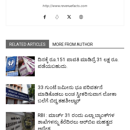
http://www.revenuefacts.com
RELATED ARTICLES
MORE FROM AUTHOR
ದಿನಕ್ಕೆ ರೂ.151 ಪಾವತಿ ಮಾಡಿದ್ರೆ 31 ಲಕ್ಷ ರೂ.
ಪಡೆಯಬಹುದು.
33 ಗುಂಟೆ ಜಮೀನು ಭೂ ಪರಿವರ್ತನೆ
ಮಾಡಿಕೊಡಲು ಲಂಚ ಸ್ವೀಕರಿಸುವಾಗ ಲೋಕಾ
ಬಲೆಗೆ ಬಿದ್ದ ತಹಶೀಲ್ದಾರ್
RBI : ಮಾರ್ಚ್ 31 ರಂದು ಎಲ್ಲಾ ಬ್ಯಾಂಕ್‌ಗಳ
ಶಾಖೆಗಳನ್ನು ತೆರೆದಿರಲು ಆರ್‌ಬಿಐ ಮಹತ್ವದ
ಆದೇಶ