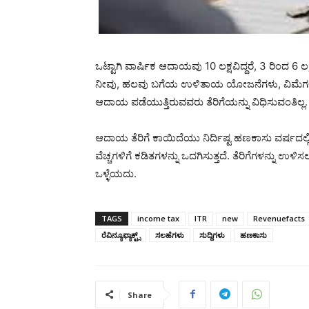
ಒಟ್ಟಾಗಿ ವಾರ್ಷಿಕ ಆದಾಯವು 10 ಲಕ್ಷವಿದ್ದರೆ, 3 ರಿಂದ 6
ನೀವು, ಹಲವು ಬಗೆಯ ಉಳಿತಾಯ ಯೋಜನೆಗಳು, ವಿಮೆಗಳನ್ನು ಪಡ
ಆದಾಯ ಪಡೆಯುತ್ತಿರುವವರು ತೆರಿಗೆಯನ್ನು ವಿಧಿಸುವಂತಿಲ್ಲ.
ಆದಾಯ ತೆರಿಗೆ ಕಾಯಿದೆಯು ನಿರ್ದಿಷ್ಟ ಹಣಕಾಸು ವರ್ಷದಲ್
ವೆಚ್ಚಗಳಿಗೆ ಕಡಿತಗಳನ್ನು ಒದಗಿಸುತ್ತದೆ. ತೆರಿಗೆಗಳನ್ನು
ಒಳ್ಳೆಯದು.
TAGS
income tax
ITR
new
Revenuefacts
ರೆವಿನ್ಯೂಫ್ಯಾಕ್ಟ್ಸ್
ಸಲಹೆಗಳು
ಸುದ್ದಿಗಳು
ಹಣಕಾಸು
Share