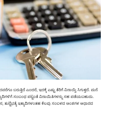
ೂ ಬರುತ್ತಿದೆ ಎಂದರೆ, ಇದಕ್ಕೆ ಎಷ್ಟು ತೆರಿಗೆ ವಿನಾಯ್ತಿ ಸಿಗುತ್ತದೆ. ಮನೆ
್ ಇತ್ಯಾದಿಗಳಿಗೆ ಸಂಬಂಧ ಪಟ್ಟಂತೆ ವಿನಾಯಿತಿಗಳನ್ನು ಸಹ ಪಡೆಯಬಹುದು.
, ತುಟ್ಟಿಭತ್ಯೆ ಇತ್ಯಾದಿಗಳಂತಹ ಕೆಲವು ಸಂಬಳದ ಅಂಶಗಳ ಆಧಾರದ