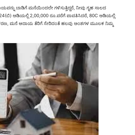
ಷ ಆದಾಯವನ್ನು ಬಾಡಿಗೆ ಮನೆಯಿಂದಲೇ ಗಳಿಸುತ್ತಿದ್ದರೆ, ನೀವು ಗೃಹ ಸಾಲದ
24(ಬಿ) ಅಡಿಯಲ್ಲಿ 2,00,000 ರೂ.ವರೆಗೆ ಪಾವತಿಸಿದರೆ, 80C ಅಡಿಯಲ್ಲಿ
ೀಕರಣ, ಮನೆ ಆದಾಯ ತೆರಿಗೆ ಸೇರಿದಂತೆ ಹಲವು ಅಂಶಗಳ ಮೂಲಕ ನಿಮ್ಮ