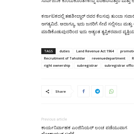
ಸಾರ್ವಜನಿಕ ಕುಂದುಕೊರತೆಗಳನ್ನು ಪರಿಹರಿಸುತ್ತಾರೆ ಮತ್ತು ಅವ
ಕರ್ನಾಟಕದಲ್ಲಿ ತಹಶೀಲ್ದಾರ್ ರವರ ಕೆಲಸವು ತುಂಬಾ ಸವಾಲಿನದ್
ಅಗತ್ಯವಿದೆ. ಆದಾಗ್ಯೂ, ಇದು ಜನರಿಗೆ ಸೇವೆ ಸಲ್ಲಿಸಲು 
ಮಾಡಿಕೊಡುವುದರಿಂದ ಇದು ಅತ್ಯಂತ ತೃಪ್ತಿಕರವಾದ ವೃತ್ತಿಯ
TAGS
duties
Land Revenue Act 1964
promoti
Recruitment of Tahsildar
revenuedepartment
R
right ownership
subregistrar
subregistrar offic
Share
Previous article
ಕಾರ್ಯನಿರ್ವಾಹಕ ಎಂಜಿನಿಯರ್‌ ಲಂಚ ಪಡೆಯುವಾಗ