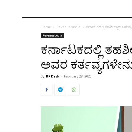
Home
Revenuepedia
ಕರ್ನಾಟಕದಲ್ಲಿ ತಹಶೀಲ್ದಾರ್ ಅಗುವ
Revenuepedia
ಕರ್ನಾಟಕದಲ್ಲಿ ತಹಶೀ
ಅವರ ಕರ್ತವ್ಯಗಳೇನ
By
RF Desk
-
February 28, 2023