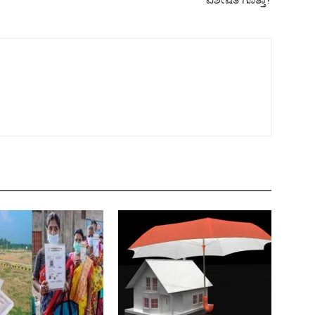
ವಿಶೇಷತೆ ಗೊತ್ತಾ?