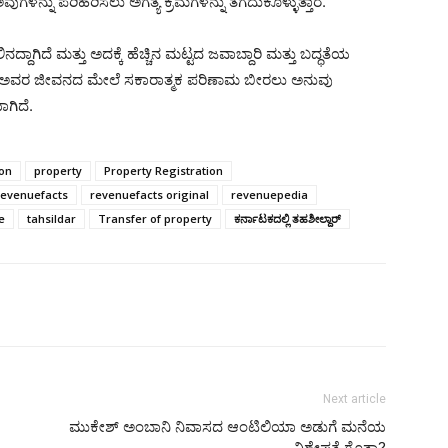
ುಗಳನ್ನು ಪರಿಹರಿಸಲು ಅಗತ್ಯ ಕ್ರಮಗಳನ್ನು ತೆಗೆದುಕೊಳ್ಳುತ್ತಾರೆ.
ದಾಗಿದೆ ಮತ್ತು ಅದಕ್ಕೆ ಹೆಚ್ಚಿನ ಮಟ್ಟದ ಜವಾಬ್ದಾರಿ ಮತ್ತು ಬದ್ಧತೆಯ
ಮತ್ತು ಅವರ ಜೀವನದ ಮೇಲೆ ಸಕಾರಾತ್ಮಕ ಪರಿಣಾಮ ಬೀರಲು ಅನುವು
ಾಗಿದೆ.
on
property
Property Registration
evenuefacts
revenuefacts original
revenuepedia
e
tahsildar
Transfer of property
ಕರ್ನಾಟಕದಲ್ಲಿ ತಹಶೀಲ್ದಾರ್
Next article
ಮುಕೇಶ್ ಅಂಬಾನಿ ನಿವಾಸದ ಆಂಟಿಲಿಯಾ ಅಡುಗೆ ಮನೆಯ