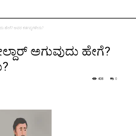
ುದು ಹೇಗೆ? ಅವರ ಕರ್ತವ್ಯಗಳೇನು?
ಲ್ದಾರ್ ಅಗುವುದು ಹೇಗೆ?
ು?
408
0