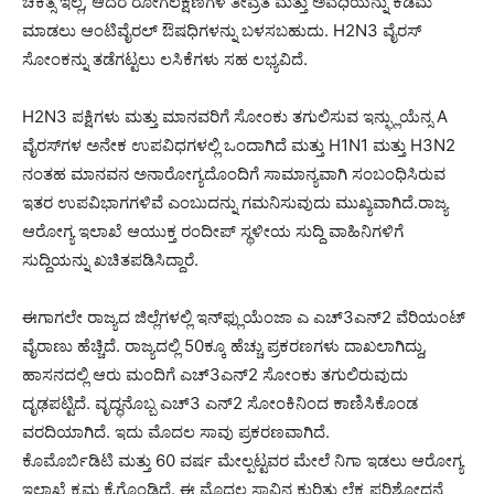
ಚಿಕಿತ್ಸೆ ಇಲ್ಲ, ಆದರೆ ರೋಗಲಕ್ಷಣಗಳ ತೀವ್ರತೆ ಮತ್ತು ಅವಧಿಯನ್ನು ಕಡಿಮೆ
ಮಾಡಲು ಆಂಟಿವೈರಲ್ ಔಷಧಿಗಳನ್ನು ಬಳಸಬಹುದು. H2N3 ವೈರಸ್
ಸೋಂಕನ್ನು ತಡೆಗಟ್ಟಲು ಲಸಿಕೆಗಳು ಸಹ ಲಭ್ಯವಿದೆ.
H2N3 ಪಕ್ಷಿಗಳು ಮತ್ತು ಮಾನವರಿಗೆ ಸೋಂಕು ತಗುಲಿಸುವ ಇನ್ಫ್ಲುಯೆನ್ಸ A
ವೈರಸ್‌ಗಳ ಅನೇಕ ಉಪವಿಧಗಳಲ್ಲಿ ಒಂದಾಗಿದೆ ಮತ್ತು H1N1 ಮತ್ತು H3N2
ನಂತಹ ಮಾನವನ ಅನಾರೋಗ್ಯದೊಂದಿಗೆ ಸಾಮಾನ್ಯವಾಗಿ ಸಂಬಂಧಿಸಿರುವ
ಇತರ ಉಪವಿಭಾಗಗಳಿವೆ ಎಂಬುದನ್ನು ಗಮನಿಸುವುದು ಮುಖ್ಯವಾಗಿದೆ.ರಾಜ್ಯ
ಆರೋಗ್ಯ ಇಲಾಖೆ ಆಯುಕ್ತ ರಂದೀಪ್ ಸ್ಥಳೀಯ ಸುದ್ದಿ ವಾಹಿನಿಗಳಿಗೆ
ಸುದ್ದಿಯನ್ನು ಖಚಿತಪಡಿಸಿದ್ದಾರೆ.
ಈಗಾಗಲೇ ರಾಜ್ಯದ ಜಿಲ್ಲೆಗಳಲ್ಲಿ ಇನ್‌ಫ್ಲುಯೆಂಜಾ ಎ ಎಚ್3ಎನ್2 ವೆರಿಯಂಟ್
ವೈರಾಣು ಹೆಚ್ಚಿದೆ. ರಾಜ್ಯದಲ್ಲಿ 50ಕ್ಕೂ ಹೆಚ್ಚು ಪ್ರಕರಣಗಳು ದಾಖಲಾಗಿದ್ದು,
ಹಾಸನದಲ್ಲಿ ಆರು ಮಂದಿಗೆ ಎಚ್3ಎನ್2 ಸೋಂಕು ತಗುಲಿರುವುದು
ದೃಢಪಟ್ಟಿದೆ. ವೃದ್ಧನೊಬ್ಬ ಎಚ್‌3 ಎನ್‌2 ಸೋಂಕಿನಿಂದ ಕಾಣಿಸಿಕೊಂಡ
ವರದಿಯಾಗಿದೆ. ಇದು ಮೊದಲ ಸಾವು ಪ್ರಕರಣವಾಗಿದೆ.
ಕೊಮೊರ್ಬಿಡಿಟಿ ಮತ್ತು 60 ವರ್ಷ ಮೇಲ್ಪಟ್ಟವರ ಮೇಲೆ ನಿಗಾ ಇಡಲು ಆರೋಗ್ಯ
ಇಲಾಖೆ ಕ್ರಮ ಕೈಗೊಂಡಿದೆ. ಈ ಮೊದಲ ಸಾವಿನ ಕುರಿತು ಲೆಕ್ಕ ಪರಿಶೋಧನೆ