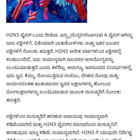
H2N3 ವೈರಸ್ ಒಂದು ರೀತಿಯ ಇನ್ಫ್ಲುಯೆನ್ಸ(influenza) A ವೈರಸ್ ಆಗಿದ್ದು
ಅದು ಪಕ್ಷಿಗಳಿಗೆ, ವಿಶೇಷವಾಗಿ ಬಾತುಕೋಳಿಗಳು ಮತ್ತು ಇತರ ಜಲಚರ
ಪಕ್ಷಿಗಳಿಗೆ ಸೋಂಕು ತರುತ್ತದೆ. H2N3 ಅನೇಕ ವರ್ಷಗಳಿಂದ ಪಕ್ಷಿಗಳಲ್ಲಿ
ಕಂಡುಬಂದಿದೆ, ಇದು ಸಾಮಾನ್ಯವಾಗಿ ಮಾನವನ ಅನಾರೋಗ್ಯವನ್ನು
ಉಂಟುಮಾಡುತ್ತದೆ ಎಂದು ತಿಳಿದಿಲ್ಲ. ಆದಾಗ್ಯೂ, ಅಪರೂಪದ ಸಂದರ್ಭಗಳಲ್ಲಿ,
ಇದು ಜ್ವರ, ಕೆಮ್ಮು, ನೋಯುತ್ತಿರುವ ಗಂಟಲು, ದೇಹದ ನೋವು ಮತ್ತು
ಆಯಾಸದಂತಹ ಋತುಮಾನದ ಜ್ವರದ ಲಕ್ಷಣಗಳನ್ನು ಹೋಲುವ
ರೋಗಲಕ್ಷಣಗಳನ್ನು ಉಂಟುಮಾಡುವ ಮೂಲಕ ಮನುಷ್ಯರಿಗೆ ಸೋಂಕು
ತರುತ್ತದೆ.
ಪಕ್ಷಿಗಳಿಂದ ಮನುಷ್ಯರಿಗೆ ಹರಡುವ ಅಪಾಯವು ಸಾಮಾನ್ಯವಾಗಿ
ಕಡಿಮೆಯಾಗಿದೆ ಮತ್ತು H2N3 ವೈರಸ್‌ನ ಮಾನವನಿಂದ ಮನುಷ್ಯನಿಗೆ
ಹರಡುವುದು ಇನ್ನೂ ಕಡಿಮೆ ಸಾಮಾನ್ಯವಾಗಿದೆ. H2N3 ಗೆ ಯಾವುದೇ ನಿರ್ದಿಷ್ಟ