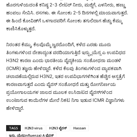
ಹೊರಗುಳಿಯದಂತೆ ಕನಿಷ್ಠ 2-3 ಲೀಟರ್ ನೀರು, ಮಜ್ಜಿಗೆ, ಎಳನೀರು, ಹಣ್ಣು
ಹಂಪಲು ಸೇವಿಸಿ. ರಸಗಳು. ಈ ಸೋಂಕು 2-5 ದಿನಗಳಲ್ಲಿ ಮಾಯವಾಗುತ್ತದೆ.
ಈ ಹಿಂದೆ ಕೋವಿಡ್‌ಗೆ ಒಳಗಾದವರಿಗೆ ಸೋಂಕು ತಗುಲಿದಾಗ ಹೆಚ್ಚು ಕೆಮ್ಮು
ಕಾಣಿಸಿಕೊಳ್ಳುತ್ತದೆ.
ನಿರಂತರ ಕೆಮ್ಮು, ಕೆಲವೊಮ್ಮೆ ಜ್ವರದೊಂದಿಗೆ, ಕಳೆದ ಎರಡು ಮೂರು
ತಿಂಗಳುಗಳಿಂದ ದೇಶಾದ್ಯಂತ ವರದಿಯಾಗುತ್ತಿದೆ ಇನ್ಫ್ಲುಯೆನ್ಸ ಎ ಉಪವಿಧದ
H3N2 ಕಾರಣ ಎಂದು ಭಾರತೀಯ ವೈದ್ಯಕೀಯ ಸಂಶೋಧನಾ ಮಂಡಳಿ
(ICMR) ತಜ್ಞರು ಹೇಳಿದ್ದಾರೆ. ಕಳೆದ ಕೆಲವು ತಿಂಗಳುಗಳಿಂದ ವ್ಯಾಪಕವಾಗಿ
ಚಲಾವಣೆಯಲ್ಲಿರುವ H3N2, ಇತರ ಉಪವಿಭಾಗಗಳಿಗಿಂತ ಹೆಚ್ಚಿನ ಆಸ್ಪತ್ರೆಗೆ
ಕಾರಣವಾಗುತ್ತದೆ ಎಂದು ವೈರಸ್ ಸಂಶೋಧನೆ ಮತ್ತು ರೋಗನಿರ್ಣಯ
ಪ್ರಯೋಗಾಲಯಗಳ ಜಾಲದ ಮೂಲಕ ಉಸಿರಾಟದ ವೈರಸ್‌ಗಳಿಂದ
ಉಂಟಾಗುವ ಕಾಯಿಲೆಗಳ ಮೇಲೆ ನಿಕಟ ನಿಗಾ ಇಡುವ ICMR ವಿಜ್ಞಾನಿಗಳು
ಹೇಳಿದ್ದಾರೆ.
TAGS
H2N3 virus
H2N3 ವೈರಸ್
Hassan
ಇನ್ಫ್ಲುಯೆನ್ಸ(influenza) A ವೈರಸ್