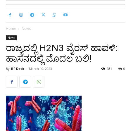
Home
News
News
ರಾಜ್ಯದಲ್ಲಿ H2N3 ವೈರಸ್ ಹಾವಳಿ:
ಹಾಸನದಲ್ಲಿ ಮೊದಲ ಬಲಿ!
By
RF Desk
-
March 10, 2023
181
0