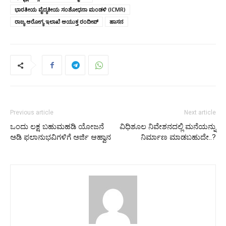
ಭಾರತೀಯ ವೈದ್ಯಕೀಯ ಸಂಶೋಧನಾ ಮಂಡಳಿ (ICMR)
ರಾಜ್ಯ ಆರೋಗ್ಯ ಇಲಾಖೆ ಆಯುಕ್ತ ರಂದೀಪ್
ಹಾಸನ
Previous article
Next article
ಒಂದು ಲಕ್ಷ ಬಹುಮಹಡಿ ಯೋಜನೆ
ವಿಧಿಶೂಲ ನಿವೇಶನದಲ್ಲಿ ಮನೆಯನ್ನು
ಅಡಿ ಫಲಾನುಭವಿಗಳಿಗೆ ಅರ್ಜಿ ಆಹ್ವಾನ
ನಿರ್ಮಾಣ ಮಾಡಬಹುದೇ..?