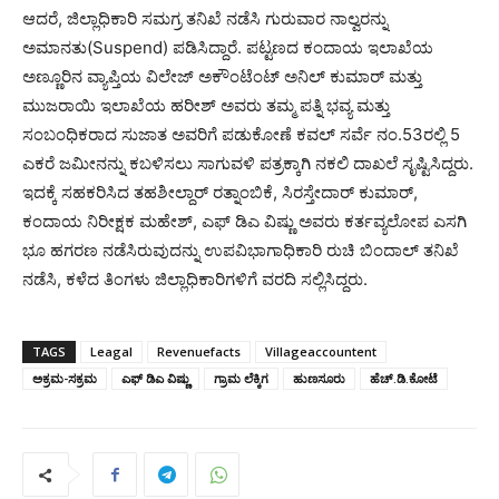
ಆದರೆ, ಜಿಲ್ಲಾಧಿಕಾರಿ ಸಮಗ್ರ ತನಿಖೆ ನಡೆಸಿ ಗುರುವಾರ ನಾಲ್ವರನ್ನು
ಅಮಾನತು(Suspend) ಪಡಿಸಿದ್ದಾರೆ. ಪಟ್ಟಣದ ಕಂದಾಯ ಇಲಾಖೆಯ
ಅಣ್ಣೂರಿನ ವ್ಯಾಪ್ತಿಯ ವಿಲೇಜ್ ಅಕೌಂಟೆಂಟ್ ಅನಿಲ್ ಕುಮಾರ್ ಮತ್ತು
ಮುಜರಾಯಿ ಇಲಾಖೆಯ ಹರೀಶ್ ಅವರು ತಮ್ಮ ಪತ್ನಿ ಭವ್ಯ ಮತ್ತು
ಸಂಬಂಧಿಕರಾದ ಸುಜಾತ ಅವರಿಗೆ ಪಡುಕೋಣೆ ಕವಲ್ ಸರ್ವೆ ನಂ.53ರಲ್ಲಿ 5
ಎಕರೆ ಜಮೀನನ್ನು ಕಬಳಿಸಲು ಸಾಗುವಳಿ ಪತ್ರಕ್ಕಾಗಿ ನಕಲಿ ದಾಖಲೆ ಸೃಷ್ಟಿಸಿದ್ದರು.
ಇದಕ್ಕೆ ಸಹಕರಿಸಿದ ತಹಶೀಲ್ದಾರ್ ರತ್ನಾಂಬಿಕೆ, ಸಿರಸ್ತೇದಾರ್ ಕುಮಾರ್,
ಕಂದಾಯ ನಿರೀಕ್ಷಕ ಮಹೇಶ್, ಎಫ್ ಡಿಎ ವಿಷ್ಣು ಅವರು ಕರ್ತವ್ಯಲೋಪ ಎಸಗಿ
ಭೂ ಹಗರಣ ನಡೆಸಿರುವುದನ್ನು ಉಪವಿಭಾಗಾಧಿಕಾರಿ ರುಚಿ ಬಿಂದಾಲ್ ತನಿಖೆ
ನಡೆಸಿ, ಕಳೆದ ತಿಂಗಳು ಜಿಲ್ಲಾಧಿಕಾರಿಗಳಿಗೆ ವರದಿ ಸಲ್ಲಿಸಿದ್ದರು.
TAGS
Leagal
Revenuefacts
Villageaccountent
ಅಕ್ರಮ-ಸಕ್ರಮ
ಎಫ್ ಡಿಎ ವಿಷ್ಣು
ಗ್ರಾಮ ಲೆಕ್ಕಿಗ
ಹುಣಸೂರು
ಹೆಚ್.ಡಿ.ಕೋಟೆ