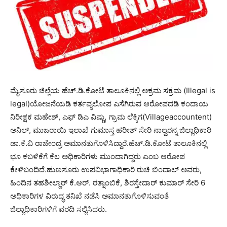
ಮೈಸೂರು ಜಿಲ್ಲೆಯ ಹೆಚ್.ಡಿ.ಕೋಟೆ ತಾಲೂಕಿನಲ್ಲಿ ಅಕ್ರಮ ಸಕ್ರಮ (Illegal is
legal)ಯೋಜನೆಯಡಿ ಕರ್ತವ್ಯಲೋಪ ಎಸೆಗಿರುವ ಆರೋಪದಡಿ ಕಂದಾಯ
ನಿರೀಕ್ಷಕ ಮಹೇಶ್, ಎಫ್ ಡಿಎ ವಿಷ್ಣು, ಗ್ರಾಮ ಲೆಕ್ಕಿಗ(Villageaccountent)
ಅನಿಲ್, ಮುಜರಾಯಿ ಇಲಾಖೆ ಗುಮಾಸ್ತ ಹರೀಶ್ ಸೇರಿ ನಾಲ್ವರನ್ನ ಜಿಲ್ಲಾಧಿಕಾರಿ
ಡಾ.ಕೆ.ವಿ ರಾಜೇಂದ್ರ ಅಮಾನತುಗೊಳಿಸಿದ್ದಾರೆ.ಹೆಚ್.ಡಿ.ಕೋಟೆ ತಾಲೂಕಿನಲ್ಲಿ
ಭೂ ಕಬಳಿಕೆಗೆ ಕೆಲ ಅಧಿಕಾರಿಗಳು ಮುಂದಾಗಿದ್ದರು ಎಂಬ ಆರೋಪ
ಕೇಳಿಬಂದಿದೆ.ಹುಣಸೂರು ಉಪವಿಭಾಗಾಧಿಕಾರಿ ರುಚಿ ಬಿಂದಾಲ್ ಅವರು,
ಹಿಂದಿನ ತಹಶೀಲ್ದಾರ್ ಕೆ.ಆರ್. ರತ್ನಾಂಬಿಕೆ, ಶಿರಸ್ತೇದಾರ್ ಕುಮಾರ್ ಸೇರಿ 6
ಅಧಿಕಾರಿಗಳ ವಿರುದ್ಧ ತನಿಖೆ ನಡೆಸಿ ಅಮಾನತುಗೊಳಿಸುವಂತೆ
ಜಿಲ್ಲಾಧಿಕಾರಿಗಳಿಗೆ ವರದಿ ಸಲ್ಲಿಸಿದರು.