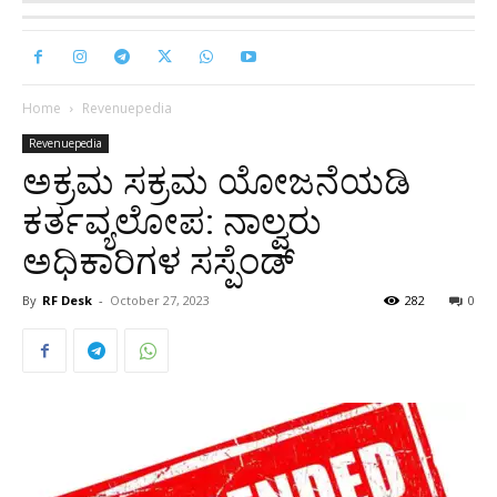
Home
Revenuepedia
Revenuepedia
ಅಕ್ರಮ ಸಕ್ರಮ ಯೋಜನೆಯಡಿ
ಕರ್ತವ್ಯಲೋಪ: ನಾಲ್ವರು
ಅಧಿಕಾರಿಗಳ ಸಸ್ಪೆಂಡ್
By
RF Desk
-
October 27, 2023
282
0