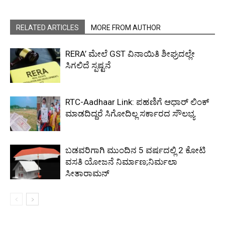
RELATED ARTICLES
MORE FROM AUTHOR
RERA’ ಮೇಲೆ GST ವಿನಾಯಿತಿ ಶೀಘ್ರದಲ್ಲೇ
ಸಿಗಲಿದೆ ಸ್ಪಷ್ಟನೆ
RTC-Aadhaar Link: ಪಹಣಿಗೆ ಆಧಾರ್ ಲಿಂಕ್
ಮಾಡದಿದ್ದರೆ ಸಿಗೋದಿಲ್ಲ ಸರ್ಕಾರದ ಸೌಲಭ್ಯ
ಬಡವರಿಗಾಗಿ ಮುಂದಿನ 5 ವರ್ಷದಲ್ಲಿ 2 ಕೋಟಿ
ವಸತಿ ಯೋಜನೆ ನಿರ್ಮಾಣ;ನಿರ್ಮಲಾ
ಸೀತಾರಾಮನ್