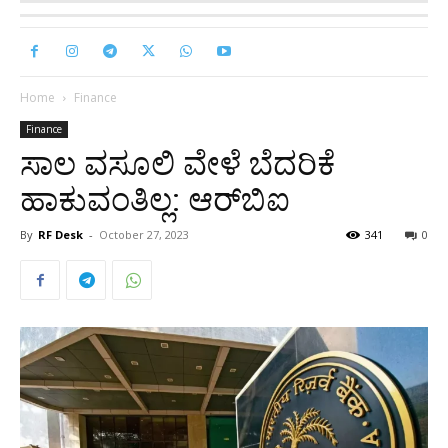
Home
Finance
Finance
ಸಾಲ ವಸೂಲಿ ವೇಳೆ ಬೆದರಿಕೆ
ಹಾಕುವಂತಿಲ್ಲ: ಆರ್‌ಬಿಐ
By
RF Desk
-
October 27, 2023
341
0