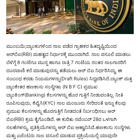
ಮುಂಬಯಿ;ಬ್ಯಾಂಕುಗಳಿಂದ ಸಾಲ ಪಡೆದ ಗ್ರಾಹಕರ ಹಿತದೃಷ್ಟಿಯಿಂದ
ಆರ್‌ಬಿಐ(RBI) ಮಹತ್ವದ ನಿರ್ಧಾರಕ್ಕೆ ಮುಂದಾಗಿದೆ. ಸಾಲ ವಸೂಲಿ ಮಾಡಲು
ಬೆಳಿಗ್ಗೆ 8 ಗಂಟೆಗೂ ಮುನ್ನ ಹಾಗೂ ರಾತ್ರಿ 7 ಗಂಟೆಯ ನಂತರ ಸಾಲಗಾರರಿಗೆ
ದೂರವಾಣಿ ಕರೆ ಮಾಡುವುದನ್ನು ತಡೆಯಲು ಆರ್ ಬಿಐ ನಿರ್ಧರಿಸಿದ್ದು, ಈ
ಸಂಬಂಧ ಕರಡು ನಿಯಮಗಳನ್ನು(Draft Rules) ಸಿದ್ಧಪಡಿಸಿದೆ.ಬ್ಯಾಂಕ್ ಮತ್ತ
ಬ್ಯಾಂಕೇತರ ಹಣಕಾಸು ಸಂಸ್ಥೆಗಳು (N B F C) ಪ್ರಮುಖ
ಬ್ಯಾಂಕಿಂಗ್(Banking) ಕೆಲಸಗಳನ್ನು ಹೊರ ಗುತ್ತಿಗೆ ನೀಡುವಂತಿಲ್ಲ. ನೀತಿ
ರೂಪಿಸುವುದು, ಕೆವೈಸಿ(KYC) ಸಾಲ ಮಂಜೂರು ಸೇರಿದಂತೆ ಇನ್ನೂ ಕೆಲವು
ಪ್ರಮುಖ ಕೆಲಸಗಳನ್ನು ಹೊರಗುತ್ತಿಗೆ ನೀಡದಂತೆ ನಿರ್ಬಂಧಿಸಲು ಆರ್
ಬಿಐ(RBI) ಕ್ರಮ ಕೈಗೊಂಡಿದೆ. ಈ ಕುರಿತು ನವೆಂಬರ್ 28ರ ಒಳಗಾಗಿ
ಸಲಹೆಗಳನ್ನು, ಪ್ರತಿಕ್ರಿಯೆಗಳನ್ನು ಆರ್ ಬಿಐ ಆಹ್ವಾನಿಸಿದೆ.ಹಣಕಾಸು ಸಂಸ್ಥೆಗಳು
ಮತ್ತು ಏಜೆಂಟರು ಸಾಲ ವಸೂಲಿ ಮಾಡುವ ಪ್ರಕ್ರಿಯೆಯಲ್ಲಿ ಯಾವುದೇ