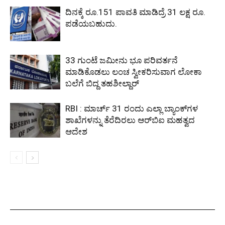
ದಿನಕ್ಕೆ ರೂ.151 ಪಾವತಿ ಮಾಡಿದ್ರೆ 31 ಲಕ್ಷ ರೂ.
ಪಡೆಯಬಹುದು.
33 ಗುಂಟೆ ಜಮೀನು ಭೂ ಪರಿವರ್ತನೆ
ಮಾಡಿಕೊಡಲು ಲಂಚ ಸ್ವೀಕರಿಸುವಾಗ ಲೋಕಾ
ಬಲೆಗೆ ಬಿದ್ದ ತಹಶೀಲ್ದಾರ್
RBI : ಮಾರ್ಚ್ 31 ರಂದು ಎಲ್ಲಾ ಬ್ಯಾಂಕ್‌ಗಳ
ಶಾಖೆಗಳನ್ನು ತೆರೆದಿರಲು ಆರ್‌ಬಿಐ ಮಹತ್ವದ
ಆದೇಶ