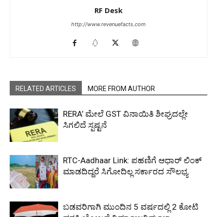
RF Desk
http://www.revenuefacts.com
RELATED ARTICLES
MORE FROM AUTHOR
RERA’ ಮೇಲೆ GST ವಿನಾಯಿತಿ ಶೀಘ್ರದಲ್ಲೇ
ಸಿಗಲಿದೆ ಸ್ಪಷ್ಟನೆ
RTC-Aadhaar Link: ಪಹಣಿಗೆ ಆಧಾರ್ ಲಿಂಕ್
ಮಾಡದಿದ್ದರೆ ಸಿಗೋದಿಲ್ಲ ಸರ್ಕಾರದ ಸೌಲಭ್ಯ
ಬಡವರಿಗಾಗಿ ಮುಂದಿನ 5 ವರ್ಷದಲ್ಲಿ 2 ಕೋಟಿ