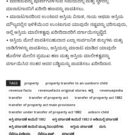
• ಮಾರಾಟವನ್ನು ಪೂರ್ಣಗೊಳಿಸುವ ಸಮಯದಲ್ಲಿ ಮತ್ತು ಸ್ಥಳದಲ್ಲಿ
ಮಾರಾಟಗಾರನಿಗೆ ಖರೀದಿ ಹಣವನ್ನು ಪಾವತಿಸಲು.
• ಮಾರಾಟಗಾರರಿಂದ ಉಂಟಾದ ಆಸ್ತಿಯ ವಿನಾಶ, ಗಾಯ ಅಥವಾ ಆಸ್ತಿಯ
ಮೌಲ್ಯದಲ್ಲಿನ ಇಳಿಕೆಯಿಂದ ಉಂಟಾಗುವ ಯಾವುದೇ ನಷ್ಟವನ್ನು ಭರಿಸುವುದು,
ಅಲ್ಲಿ ಆಸ್ತಿಯ ಮಾಲೀಕತ್ವವು ಖರೀದಿದಾರರಿಗೆ ವರ್ಗಾಯಿಸಲ್ಪಟ್ಟಿದೆ.
• ಆಸ್ತಿಯ ಮೇಲೆ ಪಾವತಿಸಬಹುದಾದ ಎಲ್ಲಾ ಸಾರ್ವಜನಿಕ ಶುಲ್ಕಗಳು ಮತ್ತು
ಬಾಡಿಗೆಗಳನ್ನು ಪಾವತಿಸಲು, ಆಸ್ತಿಯನ್ನು ಮಾರಾಟ ಮಾಡಿದ ಯಾವುದೇ
ಹೊರೆಗಳ ಮೇಲಿನ ಪ್ರಮುಖ ಹಣ ಮತ್ತು ಆಸ್ತಿಯ ಮಾಲೀಕತ್ವವನ್ನು
ವರ್ಗಾಯಿಸಿದ ನಂತರ ಅದರ ಬಡ್ಡಿಯನ್ನು ಪಾವತಿಸಲು ಖರೀದಿದಾರ.
TAGS
property
property transfer to an uunborn child
revenue facts
revenuefacts original stories. ಆಸ್ತಿ
revenuepedia
transfer
transfer of property act
transfer of property act 1882
transfer of property act main provisions
transfer under transfer of property act 1882
unborn child
ಆಸ್ತಿ ವರ್ಗಾವಣೆ ಕಾಯಿದೆ 1882
ಆಸ್ತಿ ವರ್ಗಾವಣೆ ಕಾಯಿದೆ 1882 ರ ಅಡಿಯಲ್ಲಿ ವರ್ಗಾವಣೆ
ಆಸ್ತಿ ವರ್ಗಾವಣೆ ಕಾಯಿದೆ ಮುಖ್ಯ ನಿಬಂಧನೆಗಳು
ಆಸ್ತಿಯ ವರ್ಗಾವಣೆ
ಮಗು
ರೆವೆನ್ಯೂ ಪೀಡಿಯಾ.
ರೆವೆನ್ಯೂ ಫ್ಯಾಕ್ಟ್ಸ್
ವರ್ಗಾವಣೆ