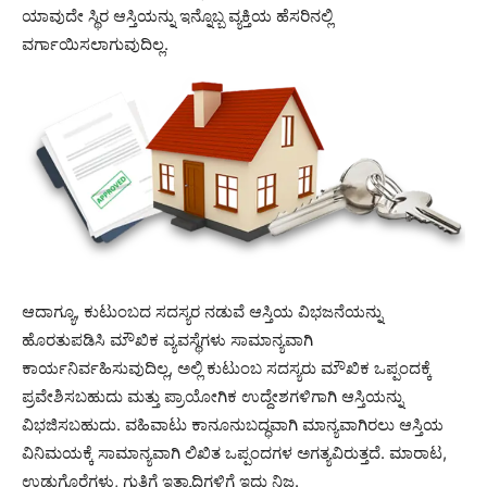
ಯಾವುದೇ ಸ್ಥಿರ ಆಸ್ತಿಯನ್ನು ಇನ್ನೊಬ್ಬ ವ್ಯಕ್ತಿಯ ಹೆಸರಿನಲ್ಲಿ
ವರ್ಗಾಯಿಸಲಾಗುವುದಿಲ್ಲ.
ಆದಾಗ್ಯೂ, ಕುಟುಂಬದ ಸದಸ್ಯರ ನಡುವೆ ಆಸ್ತಿಯ ವಿಭಜನೆಯನ್ನು
ಹೊರತುಪಡಿಸಿ ಮೌಖಿಕ ವ್ಯವಸ್ಥೆಗಳು ಸಾಮಾನ್ಯವಾಗಿ
ಕಾರ್ಯನಿರ್ವಹಿಸುವುದಿಲ್ಲ, ಅಲ್ಲಿ ಕುಟುಂಬ ಸದಸ್ಯರು ಮೌಖಿಕ ಒಪ್ಪಂದಕ್ಕೆ
ಪ್ರವೇಶಿಸಬಹುದು ಮತ್ತು ಪ್ರಾಯೋಗಿಕ ಉದ್ದೇಶಗಳಿಗಾಗಿ ಆಸ್ತಿಯನ್ನು
ವಿಭಜಿಸಬಹುದು. ವಹಿವಾಟು ಕಾನೂನುಬದ್ಧವಾಗಿ ಮಾನ್ಯವಾಗಿರಲು ಆಸ್ತಿಯ
ವಿನಿಮಯಕ್ಕೆ ಸಾಮಾನ್ಯವಾಗಿ ಲಿಖಿತ ಒಪ್ಪಂದಗಳ ಅಗತ್ಯವಿರುತ್ತದೆ. ಮಾರಾಟ,
ಉಡುಗೊರೆಗಳು, ಗುತ್ತಿಗೆ ಇತ್ಯಾದಿಗಳಿಗೆ ಇದು ನಿಜ.