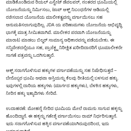
ಮಾಡಿಕೊಂಡಿರುವ ರಿಯಲ್ ಎಸ್ಟೇಟ್ ಡೆವಲಪರ್, ನಂತರದ ಭೂಮಿಯಲ್ಲಿ
ಯೋಜನೆಯನ್ನು ನಿರ್ಮಿಸಲು, ಟಾಪ್ ಆಕ್ಟ್ ನಿಬಂಧನೆಗಳ ಅಡಿಯಲ್ಲಿ
ರಚಿಸಲಾದ ಯೋಜನೆಯ ಮಾಲೀಕತ್ವವನ್ನು ವರ್ಗಾಯಿಸಲು ಸಹ
ಅನುಮತಿಸಲಾಗುವುದಿಲ್ಲ. JDA ಯ ಪರಿಣಾಮಗಳು ಯೋಜನೆಯ ಅಭಿವೃದ್ಧಿ
ಭಾಗಕ್ಕೆ ಮಾತ್ರ ಸೀಮಿತವಾಗಿವೆ. ಮಾಲೀಕರ ಪರವಾಗಿ ಯೋಜನೆಯನ್ನು
ಮಾರಾಟ ಮಾಡಲು ಬಿಲ್ಡರ್ ಸಾಮಾನ್ಯ ಅಧಿಕಾರವನ್ನು ಪಡೆಯಬೇಕು. ಈ
ಸನ್ನಿವೇಶದಲ್ಲಿಯೂ ಸಹ, ಪ್ರಾಜೆಕ್ಟ್ನ ನಿರೀಕ್ಷಿತ ಖರೀದಿದಾರರಿಗೆ ಭೂಮಾಲೀಕರೇ
ಸಾಗಣೆ ಪತ್ರವನ್ನು ಒದಗಿಸುತ್ತಾರೆ.
ಆಕ್ಟ್ ಸರಾಗಗೊಳಿಸುವ ಹಕ್ಕುಗಳ ವರ್ಗಾವಣೆಯನ್ನು ಸಹ ನಿಷೇಧಿಸುತ್ತದೆ –
ಬೇರೊಬ್ಬರ ಭೂಮಿ ಅಥವಾ ಆಸ್ತಿಯನ್ನು ಕೆಲವು ರೀತಿಯಲ್ಲಿ ಬಳಸುವ ಹಕ್ಕು.
ಇವುಗಳಲ್ಲಿ ದಾರಿಯ ಹಕ್ಕುಗಳು (ಮಾರ್ಗದ ಹಕ್ಕುಗಳು), ಬೆಳಕಿನ ಹಕ್ಕುಗಳು,
ನೀರಿನ ಹಕ್ಕು ಇತ್ಯಾದಿಗಳು ಸೇರಿವೆ.
ಉದಾಹರಣೆ: ಮೋಹನ್ಗೆ ಸೇರಿದ ಭೂಮಿಯ ಮೇಲೆ ರಾಮನು ಸಾಗುವ ಹಕ್ಕನ್ನು
ಹೊಂದಿದ್ದಾನೆ. ಈ ಹಕ್ಕನ್ನು ಗಣೇಶ್ಗೆ ವರ್ಗಾಯಿಸಲು ರಾಮ್ ನಿರ್ಧರಿಸುತ್ತಾನೆ.
ಇದು ಸರಾಗಗೊಳಿಸುವ ಹಕ್ಕಿನ ವರ್ಗಾವಣೆಯಾಗಿರುವುದರಿಂದ, ಇದು