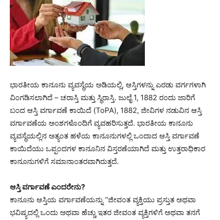
ಭಾರತೀಯ ಕಾನೂನು ವ್ಯವಸ್ಥೆಯ ಅಡಿಯಲ್ಲಿ, ಆಸ್ತಿಗಳನ್ನು ಎರಡು ವರ್ಗಗಳಾಗಿ
ವಿಂಗಡಿಸಲಾಗಿದೆ – ಚರಾಸ್ತಿ ಮತ್ತು ಸ್ಥಿರಾಸ್ತಿ. ಜುಲೈ 1, 1882 ರಂದು ಜಾರಿಗೆ
ಬಂದ ಆಸ್ತಿ ವರ್ಗಾವಣೆ ಕಾಯಿದೆ (ToPA), 1882, ಜೀವಿಗಳ ನಡುವಿನ ಆಸ್ತಿ
ವರ್ಗಾವಣೆಯ ಅಂಶಗಳೊಂದಿಗೆ ವ್ಯವಹರಿಸುತ್ತದೆ. ಭಾರತೀಯ ಕಾನೂನು
ವ್ಯವಸ್ಥೆಯಲ್ಲಿನ ಅತ್ಯಂತ ಹಳೆಯ ಕಾನೂನುಗಳಲ್ಲಿ ಒಂದಾದ ಆಸ್ತಿ ವರ್ಗಾವಣೆ
ಕಾಯಿದೆಯು ಒಪ್ಪಂದಗಳ ಕಾನೂನಿನ ವಿಸ್ತರಣೆಯಾಗಿದೆ ಮತ್ತು ಉತ್ತರಾಧಿಕಾರ
ಕಾನೂನುಗಳಿಗೆ ಸಮಾನಾಂತರವಾಗಿರುತ್ತದೆ.
ಆಸ್ತಿ ವರ್ಗಾವಣೆ ಎಂದರೇನು?
ಕಾನೂನು ಆಸ್ತಿಯ ವರ್ಗಾವಣೆಯನ್ನು “ಜೀವಂತ ವ್ಯಕ್ತಿಯು ಪ್ರಸ್ತುತ ಅಥವಾ
ಭವಿಷ್ಯದಲ್ಲಿ ಒಂದು ಅಥವಾ ಹೆಚ್ಚು ಇತರ ಜೀವಂತ ವ್ಯಕ್ತಿಗಳಿಗೆ ಅಥವಾ ತನಗೆ