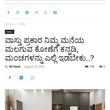
Home
Vastu
Vastu
ವಾಸ್ತು ಪ್ರಕಾರ ನಿಮ್ಮ ಮನೆಯ
ಮಲಗುವ ಕೋಣೆಗೆ ಕನ್ನಡಿ,
ಮಂಚಗಳನ್ನು ಎಲ್ಲಿ ಇಡಬೇಕು..?
By
RF Desk
-
August 25, 2023
170
0