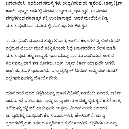
ಬದಲಾಯಿಸಿ. ಇದರಿಂದ ಸಮಸ್ಯೆಗಳು ಉದ್ಭವಿಸುವುದು ಗ್ಯಾರೆಂಟಿ. ಬಾಕ್ಸ್ ಟೈಪ್
ಕಾರ್ಟ್ ಇದ್ದಾಗ ಅದರಲ್ಲಿ ಬೇಡದ ವಸ್ತುಗಳನ್ನು ಇಡುತ್ತಾರೆ. ಈ ಬೇಡದ
ವಸ್ತುಗಳಿಂದ ನಕರಾತ್ಮಕ ಶಕ್ತಿ ಉಂಟಾಗುತ್ತದೆ. ಅದರ ಮೇಲೆಯೇ ನಿತ್ಯ
ಮಲಗುವುದರಿಂದ ಮನೆಯಲ್ಲಿ ಸಂಬಂಧಗಳು ಕೆಡುತ್ತವೆ.
ಸಾಮಾನ್ಯವಾಗಿ ಮಾಡುವ ತಪ್ಪುಗಳೆಂದರೆ, ಉಳಿದ ಕೆಲಸಗಳನ್ನು ಬೆಡ್ ರೂಮ್
ನಲ್ಲಿರುವ ಟೇಬಲ್ ಮೇಲೆ ಇಟ್ಟುಕೊಂಡು ನಿದ್ದೆ ಬರುವವರೆಗೂ ಕೆಲಸ ಮಾಡಿ
ಮಲಗುವುದು ಕೆಟ್ಟ ಅಭ್ಯಾಸ. ಇದು ಯಾವುದಾದರೂ ಮುಗಿಯದೆ ಉಳಿದ
ಕೆಲಸವನ್ನು ಹಾಗೆ ಇಡ ಕೂಡದು. ಬುಕ್, ಲ್ಯಾಪ್ ಟಾಪ್ ಯಾವುದೇ ಆಗಲಿ,
ಹಾಗೆ ಪೆಂಡಿಂಗ್ ಇಡಬಾರದು. ಇನ್ನು ಡ್ರೆಸ್ಸಿಂಗ್ ಟೇಬಲ್ ಅನ್ನು ಬೆಡ್ ರೂಮ್
ನಲ್ಲಿ ಇಡುವುದನ್ನು ಯೋಚಿಸಬೇಕು.
ಯಾಕೆಂದರೆ ಅದರ ಕನ್ನಡಿಯನ್ನು ಯಾವ ದಿಕ್ಕಿನಲ್ಲಿ ಇಡಬೇಕು ಎಂದರೆ, ಕಾರ್ಟ್
ಎದುರುಗಡೆ ಇಡಬಾರದು. ಇನ್ನು ವಾಸ್ತು ಪ್ರಕಾರ ಆದಷ್ಟು ನೈರುತ್ಯದ ಕಡೆಗೆ ಹಾಕಿ,
ತಲೆಯನ್ನು ದಕ್ಷಿಣಕ್ಕೆ ಹಾಕುವುದು ಉತ್ತಮ. ಮಿರರ್ ಎಂದು ಬಂದಾಗ
ವಾಸ್ತುವಿನಲ್ಲಿ ಮುಖ್ಯವಾಗಿ ಕೆಲ ನಿಯಮಗಳನ್ನು ಹೇಳಲಾಗಿದೆ. ವಾಸ್ತು
ಗ್ರಂಥಗಳಲ್ಲಿ ಏಳು ತರಹದ ಕನ್ನಡಿಗಳ ಬಗ್ಗೆ ಹೇಳಲಾಗಿದೆ. ಕನ್ನಡಿಗಳು ಏನನ್ನು