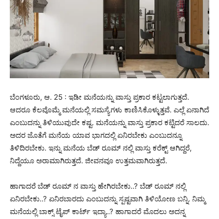
ಬೆಂಗಳೂರು, ಆ. 25 : ಇಡೀ ಮನೆಯನ್ನು ವಾಸ್ತು ಪ್ರಕಾರ ಕಟ್ಟಲಾಗುತ್ತದೆ.
ಆದರೂ ಕೆಲವೊಮ್ಮೆ ಮನೆಯಲ್ಲಿ ಸಮಸ್ಯೆಗಳು ಕಾಣಿಸಿಕೊಳ್ಳುತ್ತವೆ. ಎಲ್ಲೆ ಏನಾಗಿದೆ
ಎಂಬುದನ್ನು ತಿಳಿಯುವುದೇ ಕಷ್ಟ. ಮನೆಯನ್ನು ವಾಸ್ತು ಪ್ರಕಾರ ಕಟ್ಟಿದರೆ ಸಾಲದು.
ಅದರ ಜೊತೆಗೆ ಮನೆಯ ಯಾವ ಭಾಗದಲ್ಲಿ ಏನಿರಬೇಕು ಎಂಬುದನ್ನೂ
ತಿಳಿದಿರಬೇಕು. ಇನ್ನು ಮನೆಯ ಬೆಡ್ ರೂಮ್ ನಲ್ಲಿ ವಾಸ್ತು ಕರೆಕ್ಟ್ ಆಗಿದ್ದರೆ,
ನಿದ್ದೆಯೂ ಅರಾಮಾಗಿರುತ್ತದೆ. ಜೀವನವೂ ಉತ್ತಮವಾಗಿರುತ್ತದೆ.
ಹಾಗಾದರೆ ಬೆಡ್ ರೂಮ್ ನ ವಾಸ್ತು ಹೇಗಿರಬೇಕು..? ಬೆಡ್ ರೂಮ್ ನಲ್ಲಿ
ಏನಿರಬೇಕು..? ಏನಿರಬಾರದು ಎಂಬುದನ್ನು ಸ್ಪಷ್ಟವಾಗಿ ತಿಳಿಯೋಣ ಬನ್ನಿ. ನಿಮ್ಮ
ಮನೆಯಲ್ಲಿ ಬಾಕ್ಸ್ ಟೈಪ್ ಕಾರ್ಟ್ ಇದ್ಯಾ..? ಹಾಗಾದರೆ ಮೊದಲು ಅದನ್ನ