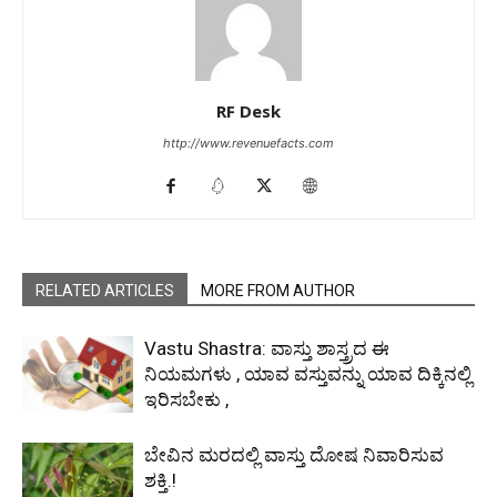
RF Desk
http://www.revenuefacts.com
RELATED ARTICLES
MORE FROM AUTHOR
Vastu Shastra: ವಾಸ್ತು ಶಾಸ್ತ್ರದ ಈ
ನಿಯಮಗಳು , ಯಾವ ವಸ್ತುವನ್ನು ಯಾವ ದಿಕ್ಕಿನಲ್ಲಿ
ಇರಿಸಬೇಕು ,
ಬೇವಿನ ಮರದಲ್ಲಿ ವಾಸ್ತು ದೋಷ ನಿವಾರಿಸುವ
ಶಕ್ತಿ.!