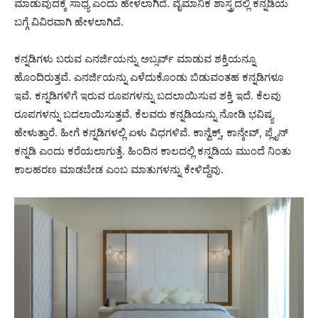
ಮಾಡುವುದಕ್ಕೆ ಸಾಧ್ಯ ಎಂದು ಹೇಳಲಾಗಿದೆ. ವೈಮಾನಿಕ ಶಾಸ್ತ್ರದಲ್ಲಿ ಕನ್ನಡಿಯ
ಬಗ್ಗೆ ವಿವಿರವಾಗಿ ಹೇಳಲಾಗಿದೆ.
ಕನ್ನಡಿಗಳು ಬರುವ ಎನರ್ಜಿಯನ್ನು ಅಬ್ಸರ್ವ್ ಮಾಡುವ ಶಕ್ತಿಯನ್ನೂ
ಹೊಂದಿರುತ್ತವೆ. ಎನರ್ಜಿಯನ್ನು ಎಳೆದುಕೊಂಡು ಬಿಡುವಂತಹ ಕನ್ನಡಿಗಳೂ
ಇವೆ. ಕನ್ನಡಿಗಳಿಗೆ ಇರುವ ರೂಪಗಳನ್ನು ಬದಲಾಯಿಸುವ ಶಕ್ತಿ ಇದೆ. ಕೆಲವು
ರೂಪಗಳನ್ನು ಬದಲಾಯಿಸುತ್ತವೆ. ಕೆಲವರು ಕನ್ನಡಿಯನ್ನು ನೋಡಿ ಭವಿಷ್ಯ
ಹೇಳುತ್ತಾರೆ. ಹೀಗೆ ಕನ್ನಡಿಗಳಲ್ಲಿ ಏಳು ವಿಧಗಳಿವೆ. ಕಾನ್ವೆಕ್ಸ್, ಕಾನ್ಕೇವ್, ಪ್ಲೈನ್
ಕನ್ನಡಿ ಎಂದು ಕರೆಯಲಾಗುತ್ತೆ. ಹಿಂದಿನ ಕಾಲದಲ್ಲಿ ಕನ್ನಡಿಯ ಮುಂದೆ ನಿಂತು
ಕಾಲಹರಣ ಮಾಡಬೇಡ ಎಂಬ ಮಾತುಗಳನ್ನು ಕೇಳಿದ್ದೆವು.