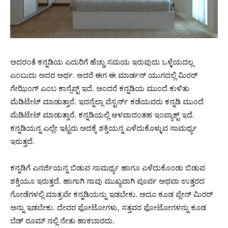
ಅದರಂತೆ ಕನ್ನಡಿಯ ಎದುರಿಗೆ ಹೆಚ್ಚು ಸಮಯ ಇರುವುದು ಒಳ್ಳೆಯದಲ್ಲ
ಎಂಬುದು ಅದರ ಅರ್ಥ. ಆದರೆ ಈಗ ಈ ಮಾರ್ಡನ್ ಯುಗದಲ್ಲಿ ಮಿರರ್
ಗೇಝಿಂಗ್ ಎಂಬ ಕಾನ್ಸೆಪ್ಟ್ ಇದೆ. ಅಂದರೆ ಕನ್ನಡಿಯ ಮುಂದೆ ಕುಳಿತು
ಮೆಡಿಟೇಟ್ ಮಾಡುತ್ತಾರೆ. ಇದನ್ನೆಲ್ಲಾ ವೆಸ್ಟರ್ನ್ ಕಡೆಯವರು ಕನ್ನಡಿ ಮುಂದೆ
ಮೆಡಿಟೇಟ್ ಮಾಡುತ್ತಾರೆ. ಕನ್ನಡಿಯಲ್ಲಿ ಆಳವಾದಂತಹ ಇಂಪ್ಯಾಕ್ಟ್ ಇದೆ.
ಕನ್ನಡಿಯನ್ನ ಎಲ್ಲೇ ಇಟ್ಟರು ಅದಕ್ಕೆ ಶಕ್ತಿಯನ್ನ ಎಳೆದುಕೊಳ್ಳುವ ಸಾಮರ್ಥ್ಯ
ಇರುತ್ತದೆ.
ಕನ್ನಡಿಗೆ ಎನರ್ಜಿಯನ್ನ ಬಿಡುವ ಸಾಮರ್ಥ್ಯ ಹಾಗೂ ಎಳೆದುಕೊಂಡು ಬಿಡುವ
ಶಕ್ತಿಯೂ ಇರುತ್ತದೆ. ಹಾಗಾಗಿ ನಾವು ಮುಖ್ಯವಾಗಿ ಪೂರ್ವ ಅಥವಾ ಉತ್ತರದ
ಗೋಡೆಗಳಲ್ಲಿ ಮಾತ್ರವೇ ಕನ್ನಡಿಯನ್ನು ಇಡಬೇಕು. ಅದೂ ಕೂಡ ಪ್ಲೇನ್ ಮಿರರ್
ಅನ್ನು ಇಡಬೇಕು. ದೇವರ ಫೋಟೋಗಳು, ಸತ್ತವರ ಫೋಟೋಗಳನ್ನು ಕೂಡ
ಬೆಡ್ ರೂಮ್ ನಲ್ಲಿ ನೇತು ಹಾಕಬಾರದು.