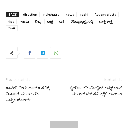
TAGS
direction
nakshatra
news
rashi
Revenuefacts
tips
vastu
ದಿಕ್ಕು
ನಕ್ಷತ್ರ
ರಾಶಿ
ರೆವಿನ್ಯೂಫ್ಯಾಕ್ಟ್ಸ್ ಸುದ್ದಿ
ವಾಸ್ತು ಶಾಸ್ತ್ರ
ಸಲಹೆ
Previous article
Next article
ಕಾವೇರಿ ನೀರು ಹಂಚಿಕೆ:ಸೆ.1ಕ್ಕೆ
ರೈತರಿಂದಲೇ ಮೊಬೈಲ್ ಅಪ್ಲಿಕೇಶನ್
ವಿಚಾರಣೆ ಮುಂದೂಡಿದ
ಮೂಲಕ ಬೆಳೆ ಸಮೀಕ್ಷೆಗೆ ಅವಕಾಶ
ಸುಪ್ರೀಂಕೋರ್ಟ್