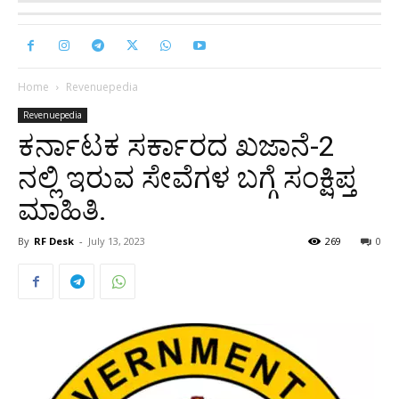
Home
Revenuepedia
Revenuepedia
ಕರ್ನಾಟಕ ಸರ್ಕಾರದ ಖಜಾನೆ-2
ನಲ್ಲಿ ಇರುವ ಸೇವೆಗಳ ಬಗ್ಗೆ ಸಂಕ್ಷಿಪ್ತ
ಮಾಹಿತಿ.
By
RF Desk
-
July 13, 2023
269
0