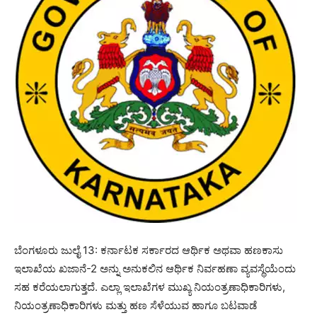
ಬೆಂಗಳೂರು ಜುಲೈ 13: ಕರ್ನಾಟಕ ಸರ್ಕಾರದ ಆರ್ಥಿಕ ಅಥವಾ ಹಣಕಾಸು
ಇಲಾಖೆಯ ಖಜಾನೆ-2 ಅನ್ನು ಅನುಕಲಿನ ಆರ್ಥಿಕ ನಿರ್ವಹಣಾ ವ್ಯವಸ್ಥೆಯೆಂದು
ಸಹ ಕರೆಯಲಾಗುತ್ತದೆ. ಎಲ್ಲಾ ಇಲಾಖೆಗಳ ಮುಖ್ಯ ನಿಯಂತ್ರಣಾಧಿಕಾರಿಗಳು,
ನಿಯಂತ್ರಣಾಧಿಕಾರಿಗಳು ಮತ್ತು ಹಣ ಸೆಳೆಯುವ ಹಾಗೂ ಬಟವಾಡೆ