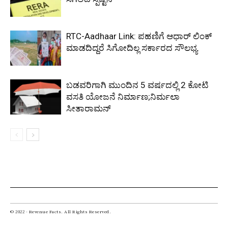
RTC-Aadhaar Link: ಪಹಣಿಗೆ ಆಧಾರ್ ಲಿಂಕ್
ಮಾಡದಿದ್ದರೆ ಸಿಗೋದಿಲ್ಲ ಸರ್ಕಾರದ ಸೌಲಭ್ಯ
ಬಡವರಿಗಾಗಿ ಮುಂದಿನ 5 ವರ್ಷದಲ್ಲಿ 2 ಕೋಟಿ
ವಸತಿ ಯೋಜನೆ ನಿರ್ಮಾಣ;ನಿರ್ಮಲಾ
ಸೀತಾರಾಮನ್
© 2022 - Revenue Facts. All Rights Reserved.