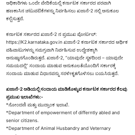
ಅಧಿಕಾರಿಗಳು ಒಂದೇ ವೇದಿಕೆಯಲ್ಲಿ ಕರ್ನಾಟಕ ಸರ್ಕಾರದ ಪರವಾಗಿ
ಹಣಕಾಸಿನ ಚಟುವಟಿಕೆಗಳನ್ನು ನಿರ್ವಹಿಸಲು ಖಜಾನೆ-2 ನಲ್ಲಿ ಅನುಕೂಲ
ಕಲ್ಪಿಸುತ್ತದೆ.
ಕರ್ನಾಟಕ ಸರ್ಕಾರದ ಖಜಾನೆ-2 ನ ಪ್ರಮುಖ ಪೋರ್ಟಲ್:
https://K2.karnataka.gov.in ಖಜಾನೆ-2 ಕರ್ನಾಟಕ ಸರ್ಕಾರದ ಆರ್ಥಿಕ
ವಹಿವಾಟುಗಳನ್ನು ಸಮಗ್ರವಾಗಿ ನಿರ್ವಹಿಸುವ ಉದ್ದೇಶಕ್ಕಾಗಿ
ಅನುಷ್ಠಾನಗೊಂಡಿರುತ್ತದೆ. ಖಜಾನೆ-2, “ಯಾವುದೇ ಸ್ಥಳದಿಂದ – ಯಾವುದೇ
ಸಮಯದಲ್ಲಿ” ಸಂದಾಯ ಮಾಡುವ ಅನುಕೂಲತೆಯೊಂದಿಗೆ ಸರ್ಕಾರಕ್ಕೆ
ಸಂದಾಯ ಮಾಡುವ ವಿಧಾನವನ್ನು ಸರಳೀಕೃತಗೊಳಿಸಲು ಬಯಸಿರುತ್ತದೆ.
ಖಜಾನೆ-2 ಅಡಿಯಲ್ಲಿ ಸಂದಾಯ ಮಾಡಿಕೊಳ್ಳುವ ಕರ್ನಾಟಕ ಸರ್ಕಾರದ ಕೆಲವು
ಪ್ರಮುಖ ಇಲಾಖೆಗಳು:-
*ನೋಂದಣಿ ಮತ್ತು ಮುದ್ರಾಂಕ ಇಲಾಖೆ.
*Department of empowerment of differntly abled and
senior citizens.
*Department of Animal Husbandry and Veternary