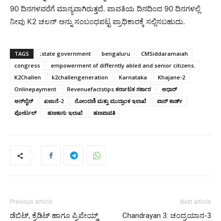
90 ದಿನಗಳವರೆಗೆ ಮಾನ್ಯವಾಗಿರುತ್ತದೆ. ಪಾವತಿಯ ದಿನದಿಂದ 90 ದಿನಗಳಲ್ಲಿ
ನೀವು K2 ಚಲನ್ ಅನ್ನು ಸಂಬಂಧಪಟ್ಟ ಪ್ರಾಧಿಕಾರಕ್ಕೆ ಸಲ್ಲಿಸಬಹುದು.
TAGS
;state government
bengaluru
CMSiddaramaiah
congress
empowerment of differntly abled and senior citizens.
K2Challen
k2challengeneration
Karnataka
Khajane-2
Onlinepayment
Revenuefactstips.ಕರ್ನಾಟಕ ಸರ್ಕಾರ
ಆಧಾರ್
ಆನ್‌ಲೈನ್‌
ಖಜಾನೆ-2
ನೋಂದಣಿ ಮತ್ತು ಮುದ್ರಾಂಕ ಇಲಾಖೆ
ಪಾನ್ ಕಾರ್ಡ್
ಪೋರ್ಟಲ್
ಹಣಕಾಸು ಇಲಾಖೆ
ಹಣಪಾವತಿ
Previous article
Next article
ಡೆಬಿಟ್, ಕ್ರೆಡಿಟ್ ಹಾಗೂ ಪ್ರಿಪೇಯ್ಡ್
Chandrayan 3: ಚಂದ್ರಯಾನ-3