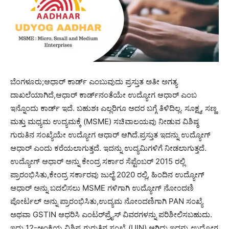
ಬೆಂಗಳೂರು;ಆಧಾರ್ ಕಾರ್ಡ್ ಎಂಬುವುದು ಪ್ರಸ್ತುತ ಅತೀ ಅಗತ್ಯ
ದಾಖಲೆಯಾಗಿದೆ,ಆಧಾರ್ ಕಾರ್ಡ್‌ನಂತೆಯೇ ಉದ್ಯೋಗ ಆಧಾರ್ ಎಂಬ
ಇನ್ನೊಂದು ಕಾರ್ಡ್ ಇದೆ. ಬಹುಶಃ ಎಲ್ಲರಿಗೂ ಅದರ ಬಗ್ಗೆ ತಿಳಿದಿಲ್ಲ. ಸೂಕ್ಷ್ಮ, ಸಣ್ಣ
ಮತ್ತು ಮಧ್ಯಮ ಉದ್ಯಮಕ್ಕೆ (MSME) ಸಚಿವಾಲಯವು ನೀಡುವ ವಿಶಿಷ್ಠ
ಗುರುತಿನ ಸಂಖ್ಯೆಯೇ ಉದ್ಯೋಗ ಆಧಾರ್ ಆಗಿದೆ.ಪ್ರಸ್ತುತ ಇದನ್ನು ಉದ್ಯೋಗ್
ಆಧಾರ್ ಎಂದು ಕರೆಯಲಾಗುತ್ತದೆ. ಇದನ್ನು ಉದ್ಯಮಿಗಳಿಗೆ ನೀಡಲಾಗುತ್ತದೆ.
ಉದ್ಯೋಗ್ ಆಧಾರ್ ಅನ್ನು ಕೇಂದ್ರ ಸರ್ಕಾರ ಸೆಪ್ಟೆಂಬರ್ 2015 ರಲ್ಲಿ
ಪ್ರಾರಂಭಿಸಿತು,ಕೇಂದ್ರ ಸರ್ಕಾರವು ಜುಲೈ 2020 ರಲ್ಲಿ, ಹಿಂದಿನ ಉದ್ಯೋಗ್
ಆಧಾರ್ ಅನ್ನು ಬದಲಿಸಲು MSME ಗಳಿಗಾಗಿ ಉದ್ಯೋಗ್ ನೋಂದಣಿ
ಪೋರ್ಟಲ್ ಅನ್ನು ಪ್ರಾರಂಭಿಸಿತು,ಉದ್ಯಮ ನೋಂದಣಿಗಾಗಿ PAN ಸಂಖ್ಯೆ
ಅಥವಾ GSTIN ಆಧರಿಸಿ ಎಂಟರ್‌ಪ್ರೈಸ್ ವಿವರಗಳನ್ನು ಪರಿಶೀಲಿಸಬಹುದು.
ಇದು 12-ಅಂಕಿಯ ವಿಶಿಷ್ಟ ಗುರುತಿನ ಸಂಖ್ಯೆ (UIN) ಆಗಿದ್ದು ಇದನ್ನು ಉದ್ಯೋಗ