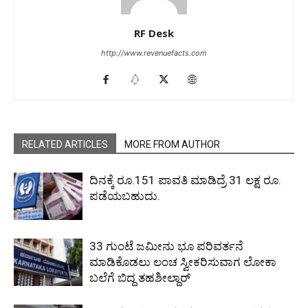
RF Desk
http://www.revenuefacts.com
RELATED ARTICLES
MORE FROM AUTHOR
ದಿನಕ್ಕೆ ರೂ.151 ಪಾವತಿ ಮಾಡಿದ್ರೆ 31 ಲಕ್ಷ ರೂ.
ಪಡೆಯಬಹುದು.
33 ಗುಂಟೆ ಜಮೀನು ಭೂ ಪರಿವರ್ತನೆ
ಮಾಡಿಕೊಡಲು ಲಂಚ ಸ್ವೀಕರಿಸುವಾಗ ಲೋಕಾ
ಬಲೆಗೆ ಬಿದ್ದ ತಹಶೀಲ್ದಾರ್