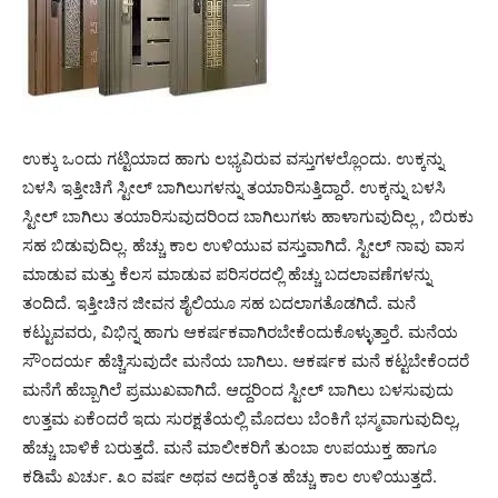
ಉಕ್ಕು ಒಂದು ಗಟ್ಟಿಯಾದ ಹಾಗು ಲಭ್ಯವಿರುವ ವಸ್ತುಗಳಲ್ಲೊಂದು. ಉಕ್ಕನ್ನು
ಬಳಸಿ ಇತ್ತೀಚಿಗೆ ಸ್ಟೀಲ್ ಬಾಗಿಲುಗಳನ್ನು ತಯಾರಿಸುತ್ತಿದ್ದಾರೆ. ಉಕ್ಕನ್ನು ಬಳಸಿ
ಸ್ಟೀಲ್ ಬಾಗಿಲು ತಯಾರಿಸುವುದರಿಂದ ಬಾಗಿಲುಗಳು ಹಾಳಾಗುವುದಿಲ್ಲ , ಬಿರುಕು
ಸಹ ಬಿಡುವುದಿಲ್ಲ. ಹೆಚ್ಚು ಕಾಲ ಉಳಿಯುವ ವಸ್ತುವಾಗಿದೆ. ಸ್ಟೀಲ್ ನಾವು ವಾಸ
ಮಾಡುವ ಮತ್ತು ಕೆಲಸ ಮಾಡುವ ಪರಿಸರದಲ್ಲಿ ಹೆಚ್ಚು ಬದಲಾವಣೆಗಳನ್ನು
ತಂದಿದೆ. ಇತ್ತೀಚಿನ ಜೀವನ ಶೈಲಿಯೂ ಸಹ ಬದಲಾಗತೊಡಗಿದೆ. ಮನೆ
ಕಟ್ಟುವವರು, ವಿಭಿನ್ನ ಹಾಗು ಆಕರ್ಷಕವಾಗಿರಬೇಕೆಂದುಕೊಳ್ಳುತ್ತಾರೆ. ಮನೆಯ
ಸೌಂದರ್ಯ ಹೆಚ್ಚಿಸುವುದೇ ಮನೆಯ ಬಾಗಿಲು. ಆಕರ್ಷಕ ಮನೆ ಕಟ್ಟಬೇಕೆಂದರೆ
ಮನೆಗೆ ಹೆಬ್ಬಾಗಿಲೆ ಪ್ರಮುಖವಾಗಿದೆ. ಆದ್ದರಿಂದ ಸ್ಟೀಲ್ ಬಾಗಿಲು ಬಳಸುವುದು
ಉತ್ತಮ ಏಕೆಂದರೆ ಇದು ಸುರಕ್ಷತೆಯಲ್ಲಿ ಮೊದಲು ಬೆಂಕಿಗೆ ಭಸ್ಮವಾಗುವುದಿಲ್ಲ,
ಹೆಚ್ಚು ಬಾಳಿಕೆ ಬರುತ್ತದೆ. ಮನೆ ಮಾಲೀಕರಿಗೆ ತುಂಬಾ ಉಪಯುಕ್ತ ಹಾಗೂ
ಕಡಿಮೆ ಖರ್ಚು. ೩೦ ವರ್ಷ ಅಥವ ಅದಕ್ಕಿಂತ ಹೆಚ್ಚು ಕಾಲ ಉಳಿಯುತ್ತದೆ.