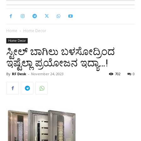
Home
Home Decor
Home Decor
ಸ್ಟೀಲ್ ಬಾಗಿಲು ಬಳಸೋದ್ರಿಂದ
ಇಷ್ಟೆಲ್ಲಾ ಪ್ರಯೋಜನ ಇದ್ಯಾ…!
By
RF Desk
-
November 24, 2023
702
0