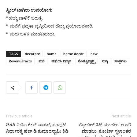
ಸ್ಟೀಲ್ ಬಾಗಿಲು ಉಪಯೋಗ:
*ಹೆಚ್ಚು ಬಾಳಿಕೆ ಬರುತ್ತೆ.
* ಮನೆಗೆ ಭದ್ರತಾ ದೃಷ್ಠಿಯಿಂದ ಹೆಚ್ಚು ಪ್ರಯೋಜನಕಾರಿ.
* ಮರು ಬಳಕೆ ಮಾಡಬಹುದು.
TAGS
decorate
home
home decor
new
Revenuefacts
ಮನೆ
ಮನೆಯ ವಿನ್ಯಾಸ
ರೆವಿನ್ಯೂಫ್ಯಾಕ್ಟ್ಸ್
ಸುದ್ದಿ
ಸೂತ್ರಗಳು
Previous article
Next article
ಡಿಕೆಶಿ ಸಿಬಿಐ ಕೇಸ್ ವಾಪಸ್; ಸಂಪುಟ
ಗ್ಲೋಬಲ್‌ ಸಿಟಿ ಮಾಡಲು, ಲೂಟಿ
ನಿರ್ಧಾರಕ್ಕೆ ಹೆಚ್.ಡಿ.ಕುಮಾರಸ್ವಾಮಿ ಕಿಡಿ
ಮಾಡಲು, ಕೋರ್ಟ್ ಸ್ಥಳಾಂತರ