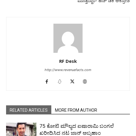
ಮಾಡ್ತಿದ್ದಾರೆ- ಹೆಚ್ ಡಿಕೆ ಆಕ್ರೋಶ
RF Desk
http://www.revenuefacts.com
RELATED ARTICLES
MORE FROM AUTHOR
₹75 ಕೋಟಿ ಮೌಲ್ಯದ ಐಷಾರಾಮಿ ಬಂಗಲೆ
ಖರೀದಿಸಿದ ನಟ ಜಾನ್ ಅಬ್ರಹಾಂ