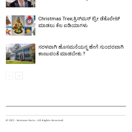
Christmas Tree;ಕ್ರಿಸ್‌ಮಸ್‌​ ಟ್ರೀ ಡೆಕೊರೇಟ್​
ಮಾಡಲು ಕೆಲ ಐಡಿಯಾಗಳು
ಸರಳವಾಗಿ ಹೊಸಮನೆಯನ್ನ ಹೇಗೆ ಸುಂದರವಾಗಿ
ಕಾಣುವಂತೆ ಮಾಡಬೇಕು.?
© 2022 - Revenue Facts. All Rights Reserved.