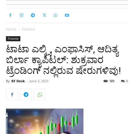
Home
Finance
Finance
ಟಾಟಾ ಎಲ್ಕ್ಸಿ, ಎಂಫಾಸಿಸ್, ಆದಿತ್ಯ
ಬಿರ್ಲಾ ಕ್ಯಾಪಿಟಲ್: ಶುಕ್ರವಾರ
ಟ್ರೆಂಡಿಂಗ್ ‌ನಲ್ಲಿರುವ ಷೇರುಗಳಿವು!
By
RF Desk
-
June 3, 2023
189
0