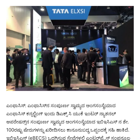
ಎಂಫಾಸಿಸ್: ಎಂಫಾಸಿಸ್‌ನ ಸಂಪೂರ್ಣ ಸ್ವಾಮ್ಯದ ಅಂಗಸಂಸ್ಥೆಯಾದ
ಎಂಫಾಸಿಸ್ ಕನ್ಸಲ್ಟಿಂಗ್ ಇಂದು ಡಿಎಕ್ಸ್ ‌ಸಿ ಯುಕೆ ಇಂಟರ್ ‌ನ್ಯಾಶನಲ್
ಆಪರೇಷನ್ಸ್‌ನ ಸಂಪೂರ್ಣ ಸ್ವಾಮ್ಯದ ಅಂಗಸಂಸ್ಥೆಯಾದ ಇಬಿಇಸಿಎಸ್ ‌ನ ಶೇ.
100ರಷ್ಟು ಷೇರುಗಳನ್ನು ಖರೀದಿಸಲು ಕಾನೂನುಬದ್ಧ ಒಪ್ಪಂದಕ್ಕೆ ಸಹಿ ಹಾಕಿದೆ.
ಇಬಿಇಸಿಎಸ್ (eBECS) ಒದಗಿಸುವ ಸೇವೆಗಳಲ್ಲಿ ಎಂಟರ್‌ಪ್ರೈಸ್ ಸಂಪನ್ಮೂಲ