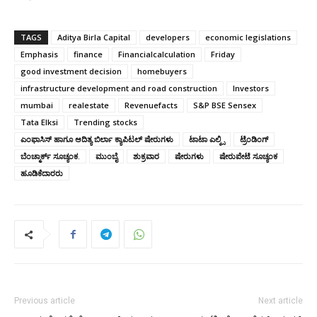
TAGS
Aditya Birla Capital
developers
economic legislations
Emphasis
finance
Financialcalculation
Friday
good investment decision
homebuyers
infrastructure development and road construction
Investors
mumbai
realestate
Revenuefacts
S&P BSE Sensex
Tata Elksi
Trending stocks
ಎಂಫಾಸಿಸ್ ಹಾಗೂ ಆದಿತ್ಯ ಬಿರ್ಲಾ ಕ್ಯಾಪಿಟಲ್ ಷೇರುಗಳು
ಟಾಟಾ ಎಲ್ಕ್ಸಿ
ಟ್ರೆಂಡಿಂಗ್
ಬೆಂಚ್ಮಾರ್ಕ್ ಸೂಚ್ಯಂಕ.
ಮುಂಬೈ
ಶುಕ್ರವಾರ
ಷೇರುಗಳು
ಷೇರುಪೇಟೆ ಸೂಚ್ಯಂಕ
ಹೂಡಿಕೆದಾರರು
Previous article
Next article