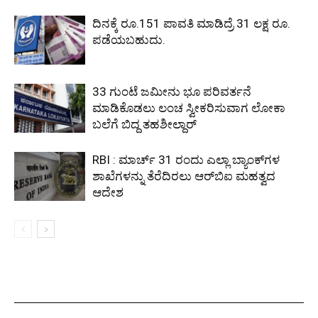
ದಿನಕ್ಕೆ ರೂ.151 ಪಾವತಿ ಮಾಡಿದ್ರೆ 31 ಲಕ್ಷ ರೂ.
ಪಡೆಯಬಹುದು.
33 ಗುಂಟೆ ಜಮೀನು ಭೂ ಪರಿವರ್ತನೆ
ಮಾಡಿಕೊಡಲು ಲಂಚ ಸ್ವೀಕರಿಸುವಾಗ ಲೋಕಾ
ಬಲೆಗೆ ಬಿದ್ದ ತಹಶೀಲ್ದಾರ್
RBI : ಮಾರ್ಚ್ 31 ರಂದು ಎಲ್ಲಾ ಬ್ಯಾಂಕ್‌ಗಳ
ಶಾಖೆಗಳನ್ನು ತೆರೆದಿರಲು ಆರ್‌ಬಿಐ ಮಹತ್ವದ
ಆದೇಶ