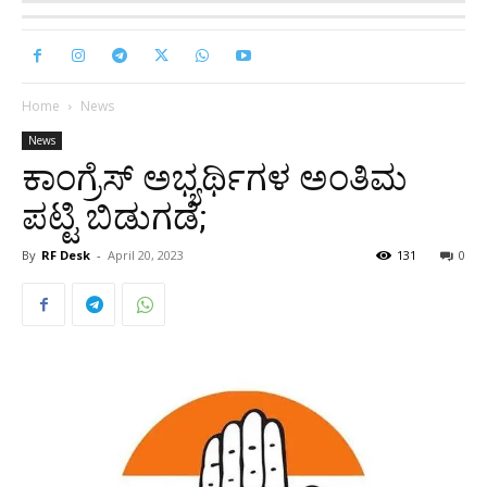
Home
News
News
ಕಾಂಗ್ರೆಸ್‌ ಅಭ್ಯರ್ಥಿಗಳ ಅಂತಿಮ
ಪಟ್ಟಿ ಬಿಡುಗಡೆ;
By
RF Desk
-
April 20, 2023
131
0