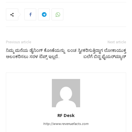
Previous article
Next article
ನಿಮ್ಮ ಮನೆಯ ಡೈನಿಂಗ್ ಕೋಣೆಯನ್ನು
ಲಂಚ ಸ್ವೀಕರಿಸುತ್ತಿದ್ದಾಗ ಲೋಕಾಯುಕ್ತ
ಅಲಂಕರಿಸಲು ಸರಳ ಟಿಪ್ಸ್ ಇಲ್ಲದೆ..
ಬಲೆಗೆ ಬಿದ್ದ ಫೈಯರ್‌ಮ್ಯಾನ್
RF Desk
http://www.revenuefacts.com