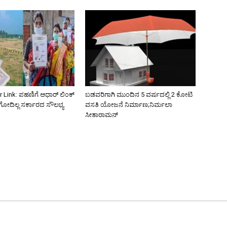
 Link: ಪಹಣಿಗೆ ಆಧಾರ್ ಲಿಂಕ್
ಬಡವರಿಗಾಗಿ ಮುಂದಿನ 5 ವರ್ಷದಲ್ಲಿ 2 ಕೋಟಿ
ಿಗೋದಿಲ್ಲ ಸರ್ಕಾರದ ಸೌಲಭ್ಯ
ವಸತಿ ಯೋಜನೆ ನಿರ್ಮಾಣ;ನಿರ್ಮಲಾ
ಸೀತಾರಾಮನ್