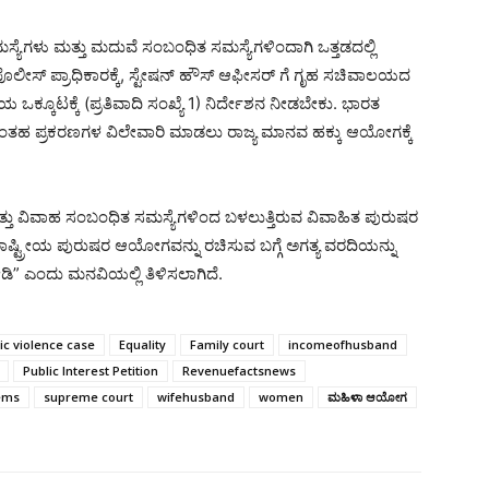
ಯೆಗಳು ಮತ್ತು ಮದುವೆ ಸಂಬಂಧಿತ ಸಮಸ್ಯೆಗಳಿಂದಾಗಿ ಒತ್ತಡದಲ್ಲಿ
ೊಲೀಸ್ ಪ್ರಾಧಿಕಾರಕ್ಕೆ, ಸ್ಟೇಷನ್ ಹೌಸ್ ಆಫೀಸರ್ ‌ಗೆ ಗೃಹ ಸಚಿವಾಲಯದ
ಕೂಟಕ್ಕೆ (ಪ್ರತಿವಾದಿ ಸಂಖ್ಯೆ 1) ನಿರ್ದೇಶನ ನೀಡಬೇಕು. ಭಾರತ
ಂತಹ ಪ್ರಕರಣಗಳ ವಿಲೇವಾರಿ ಮಾಡಲು ರಾಜ್ಯ ಮಾನವ ಹಕ್ಕು ಆಯೋಗಕ್ಕೆ
ತು ವಿವಾಹ ಸಂಬಂಧಿತ ಸಮಸ್ಯೆಗಳಿಂದ ಬಳಲುತ್ತಿರುವ ವಿವಾಹಿತ ಪುರುಷರ
ಾಷ್ಟ್ರೀಯ ಪುರುಷರ ಆಯೋಗವನ್ನು ರಚಿಸುವ ಬಗ್ಗೆ ಅಗತ್ಯ ವರದಿಯನ್ನು
” ಎಂದು ಮನವಿಯಲ್ಲಿ ತಿಳಿಸಲಾಗಿದೆ.
c violence case
Equality
Family court
incomeofhusband
Public Interest Petition
Revenuefactsnews
ems
supreme court
wifehusband
women
ಮಹಿಳಾ ಆಯೋಗ