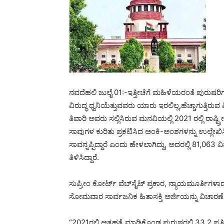
ನವದೆಹಲಿ ಜುಲೈ 01:-ಇತ್ತೀಚೆಗೆ ಮಹಿಳೆಯರಂತೆ ಪುರುಷರಿಗ
ವಿರುದ್ಧ ಧ್ವನಿಯೆತ್ತುವವರು ಯಾರು ಇರಲಿಲ್ಲ,ಹೆಚ್ಚಾಗುತ್ತ
ತಿವಾರಿ ಅವರು ಸಲ್ಲಿಸಿರುವ ಮನವಿಯಲ್ಲಿ 2021 ರಲ್ಲಿ ರಾಷ್
ಸಾವುಗಳ ಕುರಿತು ಪ್ರಕಟಿಸಿದ ಅಂಕಿ-ಅಂಶಗಳನ್ನು ಉಲ್ಲೇಖಿಸಿ
ಸಾವನ್ನಪ್ಪಿದ್ದಾರೆ ಎಂದು ಹೇಳಲಾಗಿದ್ದು, ಅದರಲ್ಲಿ 81,0
ತಿಳಿಸಿದ್ದಾರೆ.
ಸುಪ್ರೀಂ ಕೋರ್ಟ್ ವೆಬ್‌ಸೈಟ್ ಪ್ರಕಾರ, ನ್ಯಾಯಮೂರ್ತಿ
ಸೋಮವಾರ ಸಾರ್ವಜನಿಕ ಹಿತಾಸಕ್ತಿ ಅರ್ಜಿಯನ್ನು ವಿಚಾರಣೆಗ
“2021ರಲ್ಲಿ ಆತ್ಮಹತ್ಯೆ ಮಾಡಿಕೊಂಡ ಪುರುಷರಲ್ಲಿ 33.2 ಪ್ರತಿ