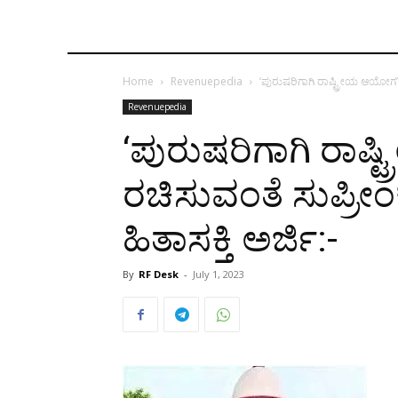
Home
Revenuepedia
‘ಪುರುಷರಿಗಾಗಿ ರಾಷ್ಟ್ರೀಯ ಆಯೋಗ’ವನ್
Revenuepedia
‘ಪುರುಷರಿಗಾಗಿ ರಾಷ
ರಚಿಸುವಂತೆ ಸುಪ್ರೀಂ
ಹಿತಾಸಕ್ತಿ ಅರ್ಜಿ:-
By
RF Desk
-
July 1, 2023