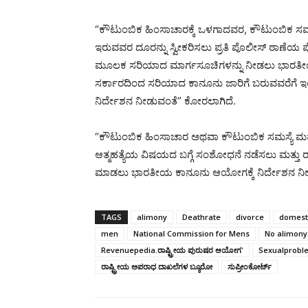
“ಕೌಟುಂಬಿಕ ಹಿಂಸಾಚಾರಕ್ಕೆ ಒಳಗಾದವರ, ಕೌಟುಂಬಿಕ ಸಮಸ್
ಇರುವವರ ದೂರನ್ನು ಸ್ವೀಕರಿಸಲು ಪ್ರತಿ ಪೊಲೀಸ್ ಠಾಣೆಯ ಪ
ಮೂಲಕ ಸರಿಯಾದ ಮಾರ್ಗಸೂಚಿಗಳನ್ನು ನೀಡಲು ಭಾರತೀಯ ಒಕ್
ಸರ್ಕಾರದಿಂದ ಸರಿಯಾದ ಕಾನೂನು ಜಾರಿಗೆ ಬರುವವರೆಗೆ ಇ
ನಿರ್ದೇಶನ ನೀಡುವಂತೆ” ಕೋರಲಾಗಿದೆ.
“ಕೌಟುಂಬಿಕ ಹಿಂಸಾಚಾರ ಅಥವಾ ಕೌಟುಂಬಿಕ ಸಮಸ್ಯೆ ಮತ್
ಆತ್ಮಹತ್ಯೆಯ ವಿಷಯದ ಬಗ್ಗೆ ಸಂಶೋಧನೆ ನಡೆಸಲು ಮತ್ತು ರ
ಮಾಡಲು ಭಾರತೀಯ ಕಾನೂನು ಆಯೋಗಕ್ಕೆ ನಿರ್ದೇಶನ ನೀಡಿ
TAGS
alimony
Deathrate
divorce
domesti
men
National Commission for Mens
No alimony
Revenuepedia.ರಾಷ್ಟ್ರೀಯ ಪುರುಷರ ಆಯೋಗ'
Sexualprobl
ರಾಷ್ಟ್ರೀಯ ಅಪರಾಧ ದಾಖಲೆಗಳ ಬ್ಯೂರೋ
ಸುಪ್ರೀಂಕೋರ್ಟ್