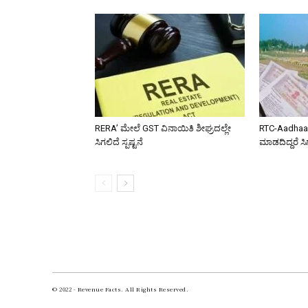
RERA’ ಮೇಲೆ GST ವಿನಾಯಿತಿ ಶೀಘ್ರದಲ್ಲೇ
RTC-Aadhaar
ಸಿಗಲಿದೆ ಸ್ಪಷ್ಟನೆ
ಮಾಡದಿದ್ದರೆ ಸ
© 2022 - Revenue Facts. All Rights Reserved.